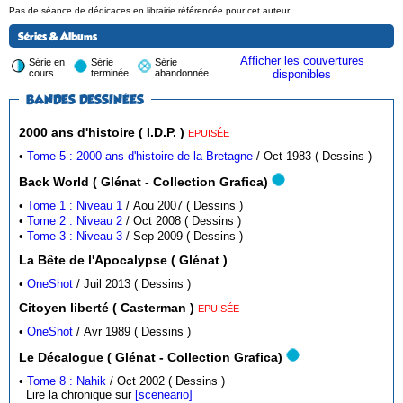
Pas de séance de dédicaces en librairie référencée pour cet auteur.
Séries & Albums
Afficher les couvertures
Série en
Série
Série
cours
terminée
abandonnée
disponibles
BANDES DESSINÉES
2000 ans d'histoire ( I.D.P. )
EPUISÉE
•
Tome 5 : 2000 ans d'histoire de la Bretagne
/ Oct 1983 ( Dessins )
Back World ( Glénat - Collection Grafica)
•
Tome 1 : Niveau 1
/ Aou 2007 ( Dessins )
•
Tome 2 : Niveau 2
/ Oct 2008 ( Dessins )
•
Tome 3 : Niveau 3
/ Sep 2009 ( Dessins )
La Bête de l'Apocalypse ( Glénat )
•
OneShot
/ Juil 2013 ( Dessins )
Citoyen liberté ( Casterman )
EPUISÉE
•
OneShot
/ Avr 1989 ( Dessins )
Le Décalogue ( Glénat - Collection Grafica)
•
Tome 8 : Nahik
/ Oct 2002 ( Dessins )
Lire la chronique sur
[sceneario]