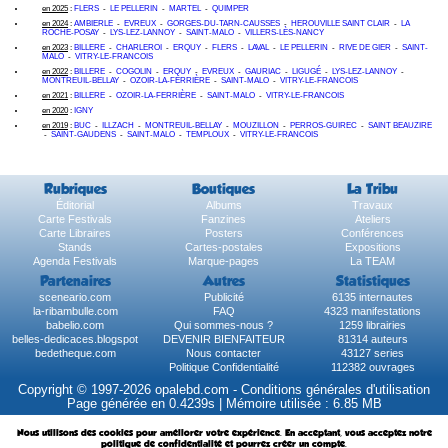
en 2025
:
FLERS
-
LE PELLERIN
-
MARTEL
-
QUIMPER
en 2024
:
AMBIERLE
-
EVREUX
-
GORGES-DU-TARN-CAUSSES
-
HEROUVILLE SAINT CLAIR
-
LA
ROCHE-POSAY
-
LYS-LEZ-LANNOY
-
SAINT-MALO
-
VILLERS-LÈS-NANCY
en 2023
:
BILLERE
-
CHARLEROI
-
ERQUY
-
FLERS
-
LAVAL
-
LE PELLERIN
-
RIVE DE GIER
-
SAINT-
MALO
-
VITRY-LE-FRANCOIS
en 2022
:
BILLERE
-
COGOLIN
-
ERQUY
-
EVREUX
-
GAURIAC
-
LIGUGÉ
-
LYS-LEZ-LANNOY
-
MONTREUIL-BELLAY
-
OZOIR-LA-FERRIÈRE
-
SAINT-MALO
-
VITRY-LE-FRANCOIS
en 2021
:
BILLERE
-
OZOIR-LA-FERRIÈRE
-
SAINT-MALO
-
VITRY-LE-FRANCOIS
en 2020
:
IGNY
en 2019
:
BUC
-
ILLZACH
-
MONTREUIL-BELLAY
-
MOUZILLON
-
PERROS-GUIREC
-
SAINT BEAUZIRE
-
SAINT-GAUDENS
-
SAINT-MALO
-
TEMPLOUX
-
VITRY-LE-FRANCOIS
Rubriques
Boutiques
La Tribu
Éditorial
Albums
Travaux
Carte Festivals
Fanzines
Ateliers
Carte Libraires
Posters
Conférences
Stands
Cartes-postales
Expositions
Agenda Festivals
Marque-pages
La TEAM
Partenaires
Autres
Statistiques
sceneario.com
Publicité
6135 internautes
la-ribambulle.com
FAQ
4323 manifestations
babelio.com
Qui sommes-nous ?
1259 librairies
belles-dedicaces.blogspot
DEVENIR BIENFAITEUR
81314 auteurs
bedetheque.com
Nous contacter
43127 series
Politique Confidentialité
112382 ouvrages
Copyright © 1997-2026 opalebd.com -
Conditions générales d'utilisation
Page générée en 0.4239s | Mémoire utilisée : 6.85 MB
Nous utilisons des cookies pour améliorer votre expérience. En acceptant, vous acceptez notre
politique de confidentialité et pourrez créer un compte.