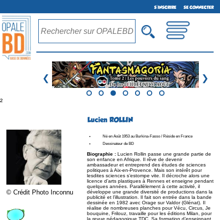
S'INSCRIRE
SE CONNECTER
❮
❯
²
Lucien ROLLIN
Né en Août 1953 au Burkina-Fasso / Réside en France
Dessinateur de BD
Biographie :
Lucien Rollin passe une grande partie de
son enfance en Afrique. Il rêve de devenir
ambassadeur et entreprend des études de sciences
politiques à Aix-en-Provence. Mais son intérêt pour
lesdites sciences s’estompe vite. Il décroche alors une
licence d’arts plastiques à Rennes et enseigne pendant
quelques années. Parallèlement à cette activité, il
© Crédit Photo Inconnu
développe une grande diversité de productions dans la
publicité et l’illustration. Il fait son entrée dans la bande
dessinée en 1982 avec Orage sur Valdor (Glénat). Il
réalise de nombreuses planches pour Vécu, Circus, Je
bouquine, Frilouz, travaille pour les éditions Milan, pour
la revue pédagogique TDC. Sa formation d’enseignant