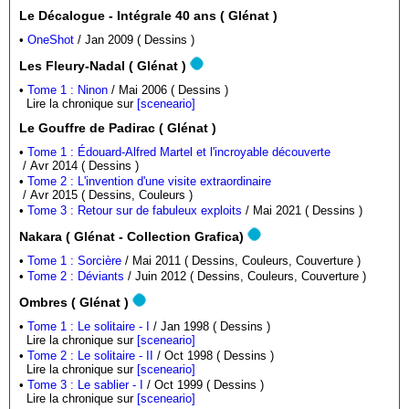
Le Décalogue - Intégrale 40 ans ( Glénat )
•
OneShot
/ Jan 2009 ( Dessins )
Les Fleury-Nadal ( Glénat )
•
Tome 1 : Ninon
/ Mai 2006 ( Dessins )
Lire la chronique sur
[sceneario]
Le Gouffre de Padirac ( Glénat )
•
Tome 1 : Édouard-Alfred Martel et l'incroyable découverte
/ Avr 2014 ( Dessins )
•
Tome 2 : L'invention d'une visite extraordinaire
/ Avr 2015 ( Dessins, Couleurs )
•
Tome 3 : Retour sur de fabuleux exploits
/ Mai 2021 ( Dessins )
Nakara ( Glénat - Collection Grafica)
•
Tome 1 : Sorcière
/ Mai 2011 ( Dessins, Couleurs, Couverture )
•
Tome 2 : Déviants
/ Juin 2012 ( Dessins, Couleurs, Couverture )
Ombres ( Glénat )
•
Tome 1 : Le solitaire - I
/ Jan 1998 ( Dessins )
Lire la chronique sur
[sceneario]
•
Tome 2 : Le solitaire - II
/ Oct 1998 ( Dessins )
Lire la chronique sur
[sceneario]
•
Tome 3 : Le sablier - I
/ Oct 1999 ( Dessins )
Lire la chronique sur
[sceneario]