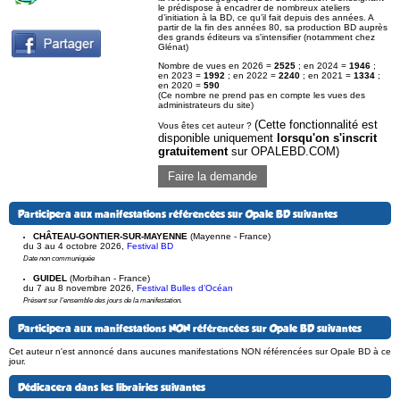
le prédispose à encadrer de nombreux ateliers
d’initiation à la BD, ce qu’il fait depuis des années. A
partir de la fin des années 80, sa production BD auprès
des grands éditeurs va s'intensifier (notamment chez
Glénat)
Nombre de vues en 2026 =
2525
; en 2024 =
1946
;
en 2023 =
1992
; en 2022 =
2240
; en 2021 =
1334
;
en 2020 =
590
(Ce nombre ne prend pas en compte les vues des
administrateurs du site)
(Cette fonctionnalité est
Vous êtes cet auteur ?
disponible uniquement
lorsqu'on s'inscrit
gratuitement
sur OPALEBD.COM)
Faire la demande
Participera aux manifestations référencées sur Opale BD suivantes
CHÂTEAU-GONTIER-SUR-MAYENNE
(Mayenne - France)
du 3 au 4 octobre 2026
,
Festival BD
Date non communiquée
GUIDEL
(Morbihan - France)
du 7 au 8 novembre 2026
,
Festival Bulles d’Océan
Présent sur l'ensemble des jours de la manifestation.
Participera aux manifestations NON référencées sur Opale BD suivantes
Cet auteur n'est annoncé dans aucunes manifestations NON référencées sur Opale BD à ce
jour.
Dédicacera dans les librairies suivantes