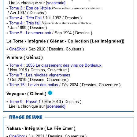
Lire la chronique sur
[sceneario]
•
Tome 3 : Eon de l'étoile
/
2ème édition dans cette collection
/ Avr 1997 ( Dessins )
•
Tome 4 : Tréo Fall
/ Juil 1992 ( Dessins )
•
Tome 4 : Tréo fall
/
2ème édition dans cette collection
/ Jan 1999 ( Dessins )
•
Tome 5 : Le veneur noir
/ Sep 1994 ( Dessins )
Le Torte - Intégrale ( Glénat - Collection [Les Intégrales])
•
OneShot
/ Sep 2010 ( Dessins, Couleurs )
Vinifera ( Glénat )
•
Tome 4 : 1855 Le classement des vins de Bordeaux
/ Nov 2018 ( Dessins, Couverture )
•
Tome 7 : Les révoltes vigneronnes
/ Oct 2019 ( Dessins, Couverture )
•
Tome 15 : Le vin des poilus
/ Fév 2024 ( Dessins, Couverture )
Voyageur ( Glénat )
•
Tome 9 : Passé 1
/ Mar 2010 ( Dessins )
Lire la chronique sur
[sceneario]
TIRAGE DE LUXE
Nakara - Intégrale ( La Fée Emer )
•
OneShot
/ Juil 2021 ( Dessins, Couverture )