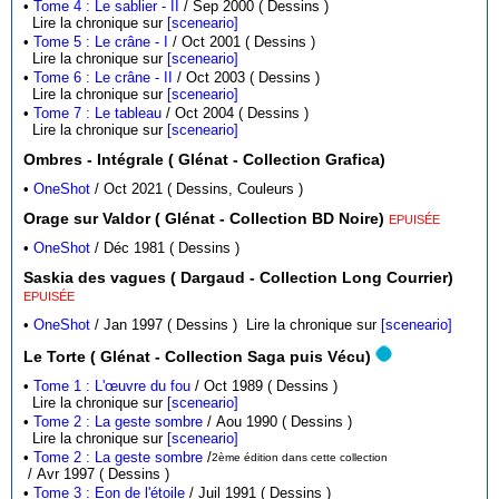
•
Tome 4 : Le sablier - II
/ Sep 2000 ( Dessins )
Lire la chronique sur
[sceneario]
•
Tome 5 : Le crâne - I
/ Oct 2001 ( Dessins )
Lire la chronique sur
[sceneario]
•
Tome 6 : Le crâne - II
/ Oct 2003 ( Dessins )
Lire la chronique sur
[sceneario]
•
Tome 7 : Le tableau
/ Oct 2004 ( Dessins )
Lire la chronique sur
[sceneario]
Ombres - Intégrale ( Glénat - Collection Grafica)
•
OneShot
/ Oct 2021 ( Dessins, Couleurs )
Orage sur Valdor ( Glénat - Collection BD Noire)
EPUISÉE
•
OneShot
/ Déc 1981 ( Dessins )
Saskia des vagues ( Dargaud - Collection Long Courrier)
EPUISÉE
•
OneShot
/ Jan 1997 ( Dessins )
Lire la chronique sur
[sceneario]
Le Torte ( Glénat - Collection Saga puis Vécu)
•
Tome 1 : L'œuvre du fou
/ Oct 1989 ( Dessins )
Lire la chronique sur
[sceneario]
•
Tome 2 : La geste sombre
/ Aou 1990 ( Dessins )
Lire la chronique sur
[sceneario]
•
Tome 2 : La geste sombre
/
2ème édition dans cette collection
/ Avr 1997 ( Dessins )
•
Tome 3 : Eon de l'étoile
/ Juil 1991 ( Dessins )