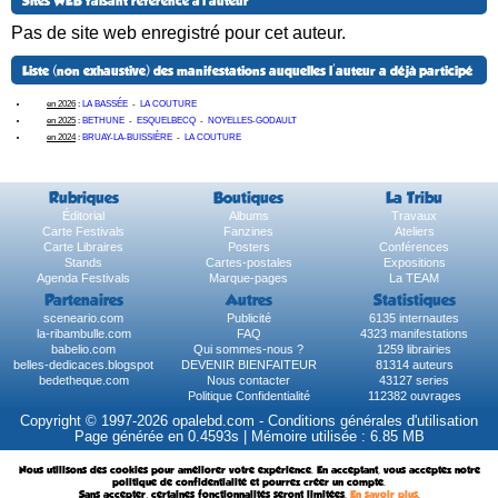
Sites WEB faisant référence à l'auteur
Pas de site web enregistré pour cet auteur.
Liste (non exhaustive) des manifestations auquelles l'auteur a déjà participé
en 2026
:
LA BASSÉE
-
LA COUTURE
en 2025
:
BETHUNE
-
ESQUELBECQ
-
NOYELLES-GODAULT
en 2024
:
BRUAY-LA-BUISSIÈRE
-
LA COUTURE
Rubriques
Boutiques
La Tribu
Éditorial
Albums
Travaux
Carte Festivals
Fanzines
Ateliers
Carte Libraires
Posters
Conférences
Stands
Cartes-postales
Expositions
Agenda Festivals
Marque-pages
La TEAM
Partenaires
Autres
Statistiques
sceneario.com
Publicité
6135 internautes
la-ribambulle.com
FAQ
4323 manifestations
babelio.com
Qui sommes-nous ?
1259 librairies
belles-dedicaces.blogspot
DEVENIR BIENFAITEUR
81314 auteurs
bedetheque.com
Nous contacter
43127 series
Politique Confidentialité
112382 ouvrages
Copyright © 1997-2026 opalebd.com -
Conditions générales d'utilisation
Page générée en 0.4593s | Mémoire utilisée : 6.85 MB
Nous utilisons des cookies pour améliorer votre expérience. En acceptant, vous acceptez notre
politique de confidentialité et pourrez créer un compte.
Sans accepter, certaines fonctionnalités seront limitées.
En savoir plus
.