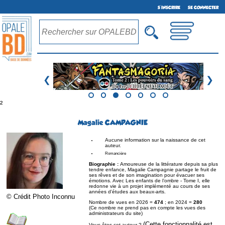
S'INSCRIRE
SE CONNECTER
❮
❯
²
Magalie CAMPAGNIE
Aucune information sur la naissance de cet
auteur.
Romancière
Biographie :
Amoureuse de la littérature depuis sa plus
tendre enfance, Magalie Campagnie partage le fruit de
ses rêves et de son imagination pour évacuer ses
émotions. Avec Les enfants de l’ombre - Tome I, elle
redonne vie à un projet implémenté au cours de ses
années d’études aux beaux-arts.
© Crédit Photo Inconnu
Nombre de vues en 2026 =
474
; en 2024 =
280
(Ce nombre ne prend pas en compte les vues des
administrateurs du site)
(Cette fonctionnalité est
Vous êtes cet auteur ?