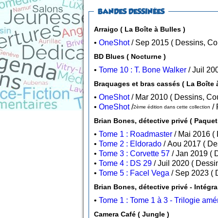
BANDES DESSINÉES
Arraigo ( La Boîte à Bulles )
•
OneShot
/ Sep 2015 ( Dess
BD Blues ( Nocturne )
•
Tome 10 : T. Bone Walker
Braquages et bras cassés ( La Boîte à
•
OneShot
/ Mar 2010 ( Dessin
•
OneShot
/
2ème édition dans cette collection
•
Tome 1 : Roadmaster
•
Tome 2 : Eldorado
/ Ao
•
Tome 3 : Corvette 57
/
•
Tome 4 : DS 29
/ Juil 202
•
Tome 5 : Facel Vega
/
•
Tome 1 : Tome 1 à 3 - Trilogie amé
Camera Café ( Jungle )