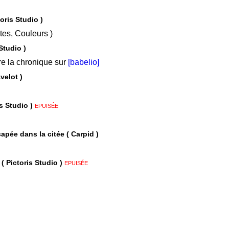
toris Studio )
ns, Textes, Couleurs )
Studio )
e la chronique sur
[babelio]
velot )
is Studio )
EPUISÉE
apée dans la citée ( Carpid )
Le Père Noël dans ses petits souliers ( Pictoris Studio )
EPUISÉE