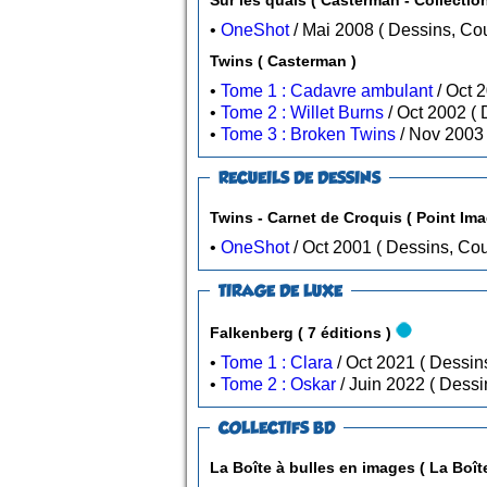
•
OneShot
/ Mai 2008 ( Dessins
Twins ( Casterman )
•
Tome 1 : Cadavre ambulant
•
Tome 2 : Willet Burns
/
•
Tome 3 : Broken Twins
RECUEILS DE DESSINS
Twins - Carnet de Croquis ( Point Ima
•
OneShot
/ Oct 2001
TIRAGE DE LUXE
Falkenberg ( 7 éditions )
•
Tome 1 : Clara
•
Tome 2 : Oskar
COLLECTIFS BD
La Boîte à bulles en i