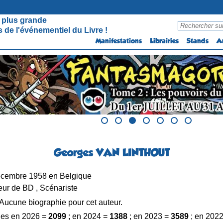
 plus grande
 de l'événementiel du Livre !
Manifestations
Librairies
Stands
A
Georges VAN LINTHOUT
cembre 1958 en Belgique
ur de BD , Scénariste
Aucune biographie pour cet auteur.
es en 2026 =
2099
; en 2024 =
1388
; en 2023 =
3589
; en 202