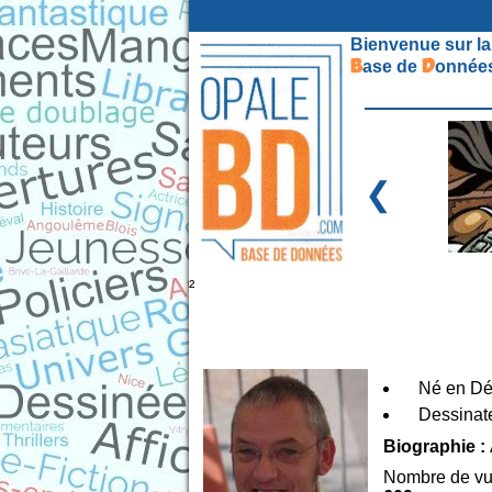
Bienvenue sur la
B
D
ase de
onnées
❮
²
Né en Dé
Dessinate
Biographie :
Nombre de vu