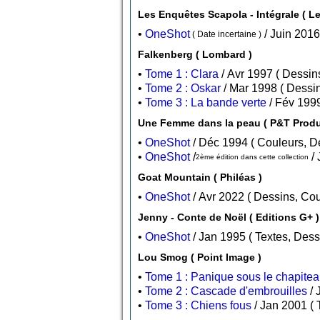
Les Enqu
•
OneShot
( Date incertaine )
Falkenberg ( Lombard )
•
Tome 1 : Clara
/ Avr 1997 
•
Tome 2 : Oskar
/ Mar 1998
•
Tome 3 : La bande verte
Une Femme dans la peau (
•
OneShot
/ Déc 1994 ( Couleur
•
OneShot
/
2ème édition dans cette collection
Goat Mountain ( Philéas )
•
OneShot
Jenny - Conte de Noël ( Editions G+ )
•
OneShot
/ Jan 1995 ( Textes, D
Lou Smog ( Point Image )
•
Tome 1 : Panique sous le chapite
•
Tome 2 : Cascade d'embrouilles
•
Tome 3 : Chiens fous
/