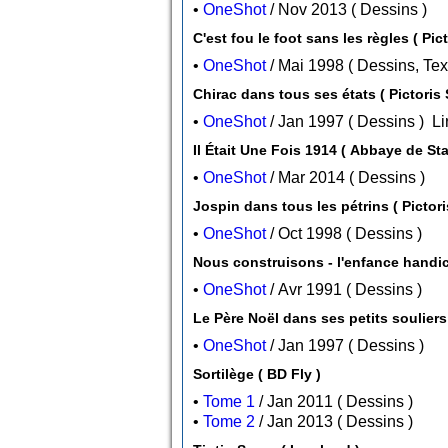
•
OneShot
/ Nov 2013 ( Dessins )
C'est fou le foot sans les règles ( Pic
•
OneShot
/ Mai 1998 ( Dessi
Chirac dans tous ses états ( Pictoris 
•
OneShot
/ Jan 1997 ( Dessins )
Lir
Il Était Une Fois 1914 ( Abbaye de Sta
•
OneShot
/ Mar 2014 ( Dessins )
Jospin dans tous les pétrins ( Pictor
•
OneShot
/ Oct 1998 ( Dessins )
Nous construisons - l'enfance handic
•
OneShot
/ Avr 1991 ( Dessins )
•
OneShot
/ Jan 1997 ( Dessins )
Sortilège ( BD Fly )
•
Tome 1
/ Jan 2011 ( Dessins )
•
Tome 2
/ Jan 2013 ( Dessins )