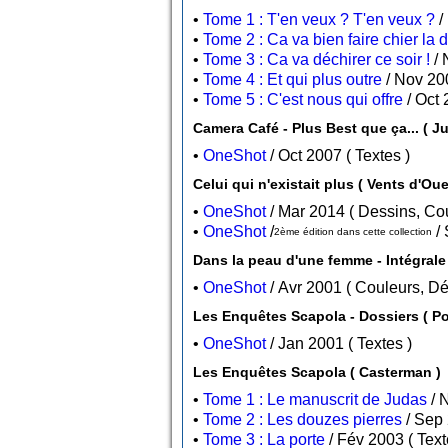
•
Tome 1 : T'en veux ? T'en veux ?
•
Tome 2 : Ca va bien faire chier la d
•
Tome 3 : Ca va déchirer ce soir !
•
Tome 4 : Et qui plus outre
•
Tome 5 : C'est nous qui offre
Camera Café - Plus Best que ça... ( Ju
•
OneShot
/ Oct 2007 ( Textes )
Celui qui n'existait plus ( Vents d'Oue
•
OneShot
/ Mar 2014 ( Dessin
•
OneShot
/
2ème édition dans cette collection
Dans la peau d'une femme - Intégrale
•
OneShot
/ Avr 2001 ( Couleurs
Les Enquête
•
OneShot
/ Jan 2001 ( Textes )
Les Enquêtes Scapola ( Casterman )
•
Tome 1 : Le manuscrit de Judas
•
Tome 2 : Les douzes pierres
•
Tome 3 : La porte
/ Fév 2003 