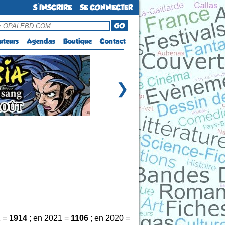
S'INSCRIRE
SE CONNECTER
GO
uteurs
Agendas
Boutique
Contact
❯
2 =
1914
; en 2021 =
1106
; en 2020 =