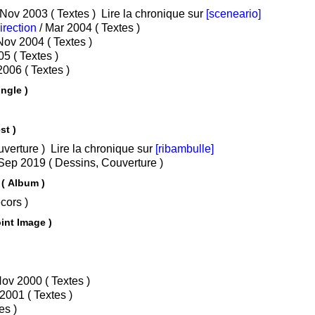
/ Nov 2003 ( Textes )
Lire la chronique sur
[sceneario]
irection
/ Mar 2004 ( Textes )
/ Nov 2004 ( Textes )
/ Nov 2005 ( Textes )
/ Oct 2006 ( Textes )
ngle )
st )
s, Couverture )
Lire la chronique sur
[ribambulle]
/ Sep 2019 ( Dessins, Couverture )
 ( Album )
, Décors )
s Scapola - Dossiers ( Point Image )
/ Nov 2000 ( Textes )
/ Sep 2001 ( Textes )
( Textes )