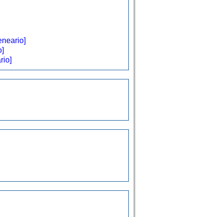
eneario]
o]
rio]