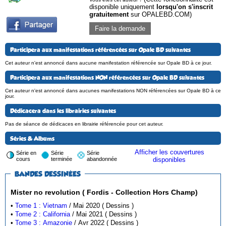
disponible uniquement
lorsqu'on s'inscrit
gratuitement
sur OPALEBD.COM)
Faire la demande
Participera aux manifestations référencées sur Opale BD suivantes
Cet auteur n'est annoncé dans aucune manifestation référencée sur Opale BD à ce jour.
Participera aux manifestations NON référencées sur Opale BD suivantes
Cet auteur n'est annoncé dans aucunes manifestations NON référencées sur Opale BD à ce
jour.
Dédicacera dans les librairies suivantes
Pas de séance de dédicaces en librairie référencée pour cet auteur.
Séries & Albums
Afficher les couvertures
Série en
Série
Série
cours
terminée
abandonnée
disponibles
BANDES DESSINÉES
Mister no revolution ( Fordis - Collection Hors Champ)
•
Tome 1 : Vietnam
/ Mai 2020 ( Dessins )
•
Tome 2 : California
/ Mai 2021 ( Dessins )
•
Tome 3 : Amazonie
/ Avr 2022 ( Dessins )