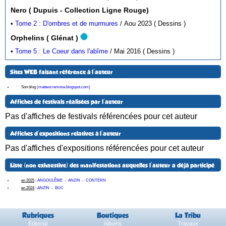
Nero ( Dupuis - Collection Ligne Rouge)
•
Tome 2 : D'ombres et de murmures
/ Aou 2023 ( Dessins )
Orphelins ( Glénat )
•
Tome 5 : Le Coeur dans l'abîme
/ Mai 2016 ( Dessins )
Sites WEB faisant référence à l'auteur
Son blog
(matteocremona.blogspot.com)
Affiches de festivals réalisées par l'auteur
Pas d'affiches de festivals référencées pour cet auteur
Affiches d'expositions relatives à l'auteur
Pas d'affiches d'expositions référencées pour cet auteur
Liste (non exhaustive) des manifestations auquelles l'auteur a déjà participé
en 2025
:
ANGOULÊME
-
ANZIN
-
CONTERN
en 2024
:
ANZIN
-
BUC
Rubriques
Boutiques
La Tribu
Éditorial
Albums
Travaux