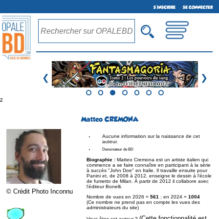
S'INSCRIRE
SE CONNECTER
❮
❯
²
Matteo CREMONA
Aucune information sur la naissance de cet
auteur.
Dessinateur de BD
Biographie :
Matteo Cremona est un artiste italien qui
commence a se faire connaître en participant à la série
à succès "John Doe" en Italie. Il travaille ensuite pour
Panini et, de 2008 à 2012, enseigne le dessin à l'école
de fumetto de Milan. À partir de 2012 il collabore avec
l'éditeur Bonelli.
© Crédit Photo Inconnu
Nombre de vues en 2026 =
561
; en 2024 =
1004
(Ce nombre ne prend pas en compte les vues des
administrateurs du site)
(Cette fonctionnalité est
Vous êtes cet auteur ?