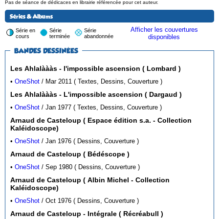
Pas de séance de dédicaces en librairie référencée pour cet auteur.
Séries & Albums
Afficher les couvertures
Série en
Série
Série
cours
terminée
abandonnée
disponibles
BANDES DESSINÉES
Les Ahlalàààs - l'impossible ascension ( Lombard )
•
OneShot
/ Mar 2011 ( Textes, Dessins, Couverture )
Les Ahlalàààs - L'impossible ascension ( Dargaud )
•
OneShot
/ Jan 1977 ( Textes, Dessins, Couverture )
Arnaud de Casteloup ( Espace édition s.a. - Collection
Kaléidoscope)
•
OneShot
/ Jan 1976 ( Dessins, Couverture )
Arnaud de Casteloup ( Bédéscope )
•
OneShot
/ Sep 1980 ( Dessins, Couverture )
Arnaud de Casteloup ( Albin Michel - Collection
Kaléidoscope)
•
OneShot
/ Oct 1976 ( Dessins, Couverture )
Arnaud de Casteloup - Intégrale ( Récréabull )