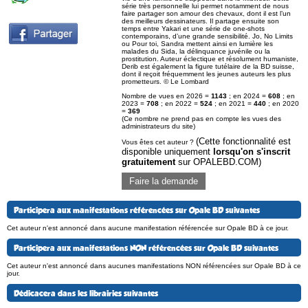
série très personnelle lui permet notamment de nous
faire partager son amour des chevaux, dont il est l’un
des meilleurs dessinateurs. Il partage ensuite son
temps entre Yakari et une série de one-shots
contemporains, d’une grande sensibilité. Jo, No Limits
ou Pour toi, Sandra mettent ainsi en lumière les
malades du Sida, la délinquance juvénile ou la
prostitution. Auteur éclectique et résolument humaniste,
Derib est également la figure tutélaire de la BD suisse,
dont il reçoit fréquemment les jeunes auteurs les plus
prometteurs. © Le Lombard
Nombre de vues en 2026 =
1143
; en 2024 =
608
; en
2023 =
708
; en 2022 =
524
; en 2021 =
440
; en 2020
=
369
(Ce nombre ne prend pas en compte les vues des
administrateurs du site)
(Cette fonctionnalité est
Vous êtes cet auteur ?
disponible uniquement
lorsqu'on s'inscrit
gratuitement
sur OPALEBD.COM)
Faire la demande
Participera aux manifestations référencées sur Opale BD suivantes
Cet auteur n'est annoncé dans aucune manifestation référencée sur Opale BD à ce jour.
Participera aux manifestations NON référencées sur Opale BD suivantes
Cet auteur n'est annoncé dans aucunes manifestations NON référencées sur Opale BD à ce
jour.
Dédicacera dans les librairies suivantes