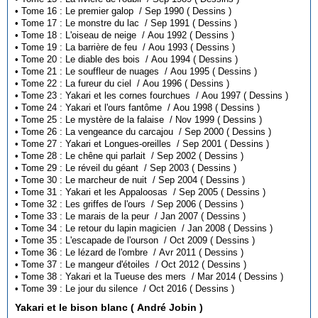
• Tome 16 : Le premier galop / Sep 1990 ( Dessins )
• Tome 17 : Le monstre du lac / Sep 1991 ( Dessins )
• Tome 18 : L'oiseau de neige / Aou 1992 ( Dessins )
• Tome 19 : La barrière de feu / Aou 1993 ( Dessins )
• Tome 20 : Le diable des bois / Aou 1994 ( Dessins )
• Tome 21 : Le souffleur de nuages / Aou 1995 ( Dessins )
• Tome 22 : La fureur du ciel / Aou 1996 ( Dessins )
• Tome 23 : Yakari et les cornes fourchues / Aou 1997 ( Dessins )
• Tome 24 : Yakari et l'ours fantôme / Aou 1998 ( Dessins )
• Tome 25 : Le mystère de la falaise / Nov 1999 ( Dessins )
• Tome 26 : La vengeance du carcajou / Sep 2000 ( Dessins )
• Tome 27 : Yakari et Longues-oreilles / Sep 2001 ( Dessins )
• Tome 28 : Le chêne qui parlait / Sep 2002 ( Dessins )
• Tome 29 : Le réveil du géant / Sep 2003 ( Dessins )
• Tome 30 : Le marcheur de nuit / Sep 2004 ( Dessins )
• Tome 31 : Yakari et les Appaloosas / Sep 2005 ( Dessins )
• Tome 32 : Les griffes de l'ours / Sep 2006 ( Dessins )
• Tome 33 : Le marais de la peur / Jan 2007 ( Dessins )
• Tome 34 : Le retour du lapin magicien / Jan 2008 ( Dessins )
• Tome 35 : L'escapade de l'ourson / Oct 2009 ( Dessins )
• Tome 36 : Le lézard de l'ombre / Avr 2011 ( Dessins )
• Tome 37 : Le mangeur d'étoiles / Oct 2012 ( Dessins )
• Tome 38 : Yakari et la Tueuse des mers / Mar 2014 ( Dessins )
• Tome 39 : Le jour du silence / Oct 2016 ( Dessins )
Yakari et le bison blanc ( André Jobin )