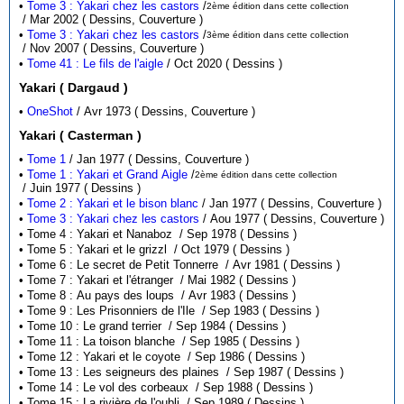
•
Tome 3 : Yakari chez les castors
/
2ème édition dans cette collection
/ Mar 2002 ( Dessins, Couverture )
•
Tome 3 : Yakari chez les castors
/
3ème édition dans cette collection
/ Nov 2007 ( Dessins, Couverture )
•
Tome 41 : Le fils de l'aigle
/ Oct 2020 ( Dessins )
Yakari ( Dargaud )
•
OneShot
/ Avr 1973 ( Dessins, Couverture )
Yakari ( Casterman )
•
Tome 1
/ Jan 1977 ( Dessins, Couverture )
•
Tome 1 : Yakari et Grand Aigle
/
2ème édition dans cette collection
/ Juin 1977 ( Dessins )
•
Tome 2 : Yakari et le bison blanc
/ Jan 1977 ( Dessins, Couverture )
•
Tome 3 : Yakari chez les castors
/ Aou 1977 ( Dessins, Couverture )
• Tome 4 : Yakari et Nanaboz / Sep 1978 ( Dessins )
• Tome 5 : Yakari et le grizzl / Oct 1979 ( Dessins )
• Tome 6 : Le secret de Petit Tonnerre / Avr 1981 ( Dessins )
• Tome 7 : Yakari et l'étranger / Mai 1982 ( Dessins )
• Tome 8 : Au pays des loups / Avr 1983 ( Dessins )
• Tome 9 : Les Prisonniers de l'Ile / Sep 1983 ( Dessins )
• Tome 10 : Le grand terrier / Sep 1984 ( Dessins )
• Tome 11 : La toison blanche / Sep 1985 ( Dessins )
• Tome 12 : Yakari et le coyote / Sep 1986 ( Dessins )
• Tome 13 : Les seigneurs des plaines / Sep 1987 ( Dessins )
• Tome 14 : Le vol des corbeaux / Sep 1988 ( Dessins )
• Tome 15 : La rivière de l'oubli / Sep 1989 ( Dessins )