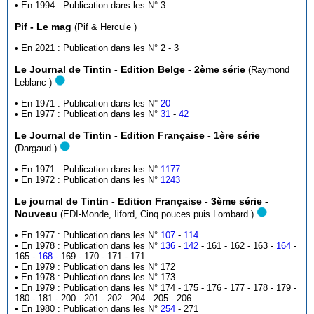
• En 1994 : Publication dans les N° 3
Pif - Le mag
(Pif & Hercule )
• En 2021 : Publication dans les N° 2 - 3
Le Journal de Tintin - Edition Belge - 2ème série
(Raymond
Leblanc )
• En 1971 : Publication dans les N°
20
• En 1977 : Publication dans les N°
31
-
42
Le Journal de Tintin - Edition Française - 1ère série
(Dargaud )
• En 1971 : Publication dans les N°
1177
• En 1972 : Publication dans les N°
1243
Le journal de Tintin - Edition Française - 3ème série -
Nouveau
(EDI-Monde, Iiford, Cinq pouces puis Lombard )
• En 1977 : Publication dans les N°
107
-
114
• En 1978 : Publication dans les N°
136
-
142
- 161 - 162 - 163 -
164
-
165 -
168
- 169 - 170 - 171 - 171
• En 1979 : Publication dans les N° 172
• En 1978 : Publication dans les N° 173
• En 1979 : Publication dans les N° 174 - 175 - 176 - 177 - 178 - 179 -
180 - 181 - 200 - 201 - 202 - 204 - 205 - 206
• En 1980 : Publication dans les N°
254
- 271