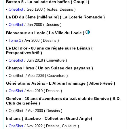
Baston 5 - La ballade des baffes ( Goupil )
•
OneShot
/ Sep 1983 ( Textes, Dessins )
La BD du 3ème [millénaire] ( La Loterie Romande )
•
OneShot
/ Jan 2000 ( Dessins )
Bienvenue au Locle ( La Ville du Locle )
•
Tome 1
/ Avr 2008 ( Dessins )
Le Bol d'or - 80 ans de régate sur le Léman (
PerspectivesArt9 )
•
OneShot
/ Juin 2018 ( Couverture )
Champs libres ( Union Suisse des paysans )
• OneShot / Aou 2008 ( Couverture )
Générations Astérix - L'Album hommage ( Albert-René )
•
OneShot
/ Aou 2019 ( Dessins )
Genève - 10 ans d'aventures du b.d. club de Genève ( B.D.
Club de Genève )
• OneShot / Avr 2000 ( Dessins )
Indians ( Bamboo - Collection Grand Angle)
•
OneShot
/ Nov 2022 ( Dessins, Couleurs )