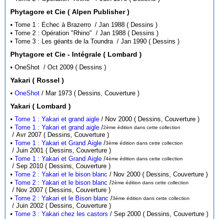
Phytagore et Cie ( Alpen Publisher )
• Tome 1 : Echec à Brazerro / Jan 1988 ( Dessins )
• Tome 2 : Opération "Rhino" / Jan 1988 ( Dessins )
• Tome 3 : Les géants de la Toundra / Jan 1990 ( Dessins )
Phytagore et Cie - Intégrale ( Lombard )
• OneShot / Oct 2009 ( Dessins )
Yakari ( Rossel )
•
OneShot
/ Mar 1973 ( Dessins, Couverture )
Yakari ( Lombard )
•
Tome 1 : Yakari et grand aigle
/ Nov 2000 ( Dessins, Couverture )
•
Tome 1 : Yakari et grand aigle
/
2ème édition dans cette collection
/ Avr 2007 ( Dessins, Couverture )
•
Tome 1 : Yakari et Grand Aigle
/
3ème édition dans cette collection
/ Juin 2001 ( Dessins, Couverture )
•
Tome 1 : Yakari et Grand Aigle
/
4ème édition dans cette collection
/ Sep 2010 ( Dessins, Couverture )
•
Tome 2 : Yakari et le bison blanc
/ Nov 2000 ( Dessins, Couverture )
•
Tome 2 : Yakari et le bison blanc
/
2ème édition dans cette collection
/ Nov 2007 ( Dessins, Couverture )
•
Tome 2 : Yakari et le Bison blanc
/
3ème édition dans cette collection
/ Juin 2002 ( Dessins, Couverture )
•
Tome 3 : Yakari chez les castors
/ Sep 2000 ( Dessins, Couverture )