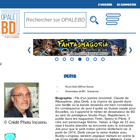
S'INSCRIRE
SE CONNECTER
❮
❯
²
DERIB
Né en Août 1944 en Suisse
Dessinateur de BD , Scénariste
Biographie :
Fils d’un peintre renommé, Claude de
Ribaupierre, alias Derib, a la chance de grandir dans
une famille où la bande dessinée est bien considérée.
En conséquence de quoi il quitte sa Suisse natale pour
Bruxelles, où il apprend le métier de dessinateur de BD
au sein du prestigieux Studio Peyo. Rapidement, il
publie dans les magazines Tintin, Spirou et Pilote. Il
© Crédit Photo Inconnu
crée son personnage fétiche, Yakari, à l’âge de 22 ans,
mais il faudra attendre sa rencontre avec le scénariste
Job pour que le petit Indien prenne réellement vie. A
partir de 1974, Derib creuse la veine réaliste avec
Buddy Longway, western atypique mettant en scène la
vie d’une famille de trappeurs dans le Midwest. Cette