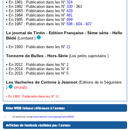
• En 1981 : Publication dans les N°
324
• En 1982 : Publication dans les N°
330
- 361
• En 1983 : Publication dans les N°
429
• En 1984 : Publication dans les N°
481
• En 1985 : Publication dans les N°
499
• En 1987 : Publication dans les N°
598
-
604
-
607
Le journal de Tintin - Edition Française - 5ème série - Hello
Bédé
(Lombard )
• En 1993 : Publication dans les N°
21
Tonnerre de Bulles - Hors-Série
(Les petits sapristains )
• En 2012 : Publication dans les N° 1
• En 2014 : Publication dans les N° 4
• En 2015 : Publication dans les N° 5
Les Vacheries de Corinne à Jeannot
(Editions de la Séguinière
)
EPUISÉE
• En 1980 : Publication dans les N° 11
Sites WEB faisant référence à l'auteur
Un article sur ce site
(www.bdzoom.com/spip.php?article4031)
Affiches de festivals réalisées par l'auteur