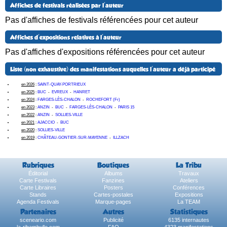
Affiches de festivals réalisées par l'auteur
Pas d'affiches de festivals référencées pour cet auteur
Affiches d'expositions relatives à l'auteur
Pas d'affiches d'expositions référencées pour cet auteur
Liste (non exhaustive) des manifestations auquelles l'auteur a déjà participé
en 2026
:
SAINT-QUAY-PORTRIEUX
en 2025
:
BUC
-
EVREUX
-
HANRET
en 2024
:
FARGES-LÈS-CHALON
-
ROCHEFORT (Fr)
en 2023
:
ANZIN
-
BUC
-
FARGES-LÈS-CHALON
-
PARIS 15
en 2022
:
ANZIN
-
SOLLIES-VILLE
en 2021
:
AJACCIO
-
BUC
en 2020
:
SOLLIES-VILLE
en 2019
:
CHÂTEAU-GONTIER-SUR-MAYENNE
-
ILLZACH
Rubriques
Boutiques
La Tribu
Éditorial
Albums
Travaux
Carte Festivals
Fanzines
Ateliers
Carte Libraires
Posters
Conférences
Stands
Cartes-postales
Expositions
Agenda Festivals
Marque-pages
La TEAM
Partenaires
Autres
Statistiques
sceneario.com
Publicité
6135 internautes