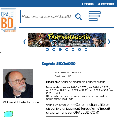
S'INSCRIRE
SE CONNECTER
❮
❯
²
Eugénio SICOMORO
Né en Septembre 1952 en Italie
Dessinateur de BD
Biographie :
Aucune biographie pour cet auteur.
Nombre de vues en 2026 =
1878
; en 2024 =
1223
;
en 2023 =
1812
; en 2022 =
1231
; en 2021 =
993
; en
2020 =
571
(Ce nombre ne prend pas en compte les vues des
administrateurs du site)
© Crédit Photo Inconnu
(Cette fonctionnalité est
Vous êtes cet auteur ?
disponible uniquement
lorsqu'on s'inscrit
gratuitement
sur OPALEBD.COM)