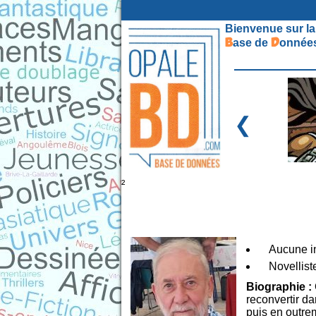
Bienvenue sur la
B
D
ase de
onnées
❮
²
Aucune in
Novellist
Biographie :
reconvertir da
puis en outre