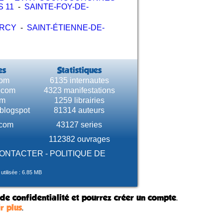
S 11
-
SAINTE-FOY-DE-
ERCY
-
SAINT-ÉTIENNE-DE-
es
Statistiques
com
6135 internautes
e.com
4323 manifestations
om
1259 librairies
.blogspot
81314 auteurs
.com
43127 series
112382 ouvrages
CONTACTER
-
POLITIQUE DE
tilisée : 6.85 MB
 de confidentialité et pourrez créer un compte.
r plus
.