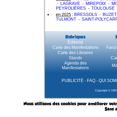
-
LAGRAVE
-
MIREPOIX
-
MO
PEYROLIÈRES
-
TOULOUSE
en 2025
:
BRESSOLS
-
BUZET
TULMONT
-
SAINT-POLYCAR
Rubriques
Éditorial
Carte des Manifestations
Fanzi
Carte des Libraires
Stands
Car
Agenda des
Ma
Manifestations
PUBLICITÉ
-
FAQ
-
QUI SOM
Copyright © 199
Nous utilisons des cookies pour améliorer votr
Sans a