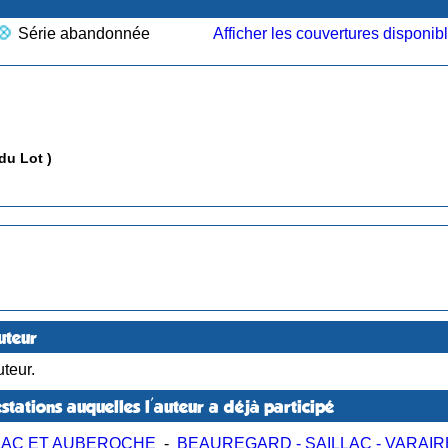
Série abandonnée
Afficher les couvertures disponib
du Lot )
uteur
teur.
stations auquelles l'auteur a déjà participé
LAC ET AUBEROCHE
-
BEAUREGARD - SAILLAC - VARAIR