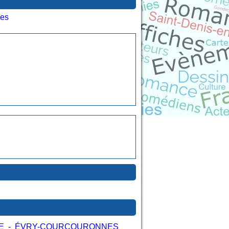
les
E
-
ÉVRY-COURCOURONNES