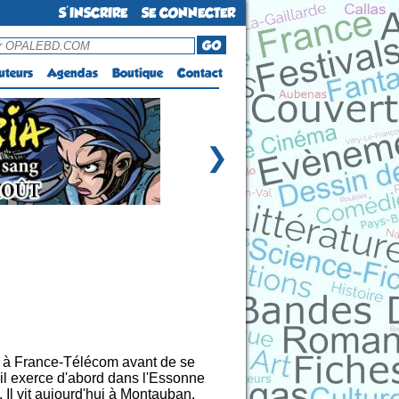
S'INSCRIRE
SE CONNECTER
GO
uteurs
Agendas
Boutique
Contact
❯
e à France-Télécom avant de se
 il exerce d'abord dans l'Essonne
Il vit aujourd'hui à Montauban.