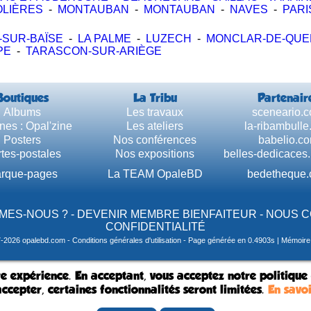
LIÈRES
-
MONTAUBAN
-
MONTAUBAN
-
NAVES
-
PARI
-SUR-BAÏSE
-
LA PALME
-
LUZECH
-
MONCLAR-DE-QU
PE
-
TARASCON-SUR-ARIÈGE
Boutiques
La Tribu
Partenair
Albums
Les travaux
sceneario.
nes : Opal'zine
Les ateliers
la-ribambull
Posters
Nos conférences
babelio.c
tes-postales
Nos expositions
belles-dedicaces
rque-pages
La TEAM OpaleBD
bedetheque
MES-NOUS ?
-
DEVENIR MEMBRE BIENFAITEUR
-
NOUS 
CONFIDENTIALITÉ
7-2026 opalebd.com -
Conditions générales d'utilisation
- Page générée en 0.4903s | Mémoire u
e expérience. En acceptant, vous acceptez notre politique
ccepter, certaines fonctionnalités seront limitées.
En savoi