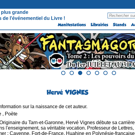
 plus grande
 de l'événementiel du Livre !
Manifestations
Librairies
Stands
A
Hervé VIGNES
formation sur la naissance de cet auteur.
e , Poète
Originaire du Tarn-et-Garonne, Hervé Vignes débute sa carrièr
ns l'enseignement, sa véritable vocation. Professeur de Lettres,
mer : Cayenne, Fort-de-France, Huahine en Polynésie-française. 