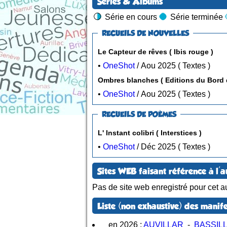
Séries & Albums
Série en cours
Série terminée
RECUEILS DE NOUVELLES
Le Capteur de rêves ( Ibis rouge )
•
OneShot
/ Aou 2025 ( Textes )
Ombres blanches ( Editions du Bord 
•
OneShot
/ Aou 2025 ( Textes )
RECUEILS DE POÈMES
L' Instant colibri ( Interstices )
•
OneShot
/ Déc 2025 ( Textes )
Sites WEB faisant référence à l'a
Pas de site web enregistré pour cet au
Liste (non exhaustive) des manife
en 2026
:
AUVILLAR
-
BASSIL