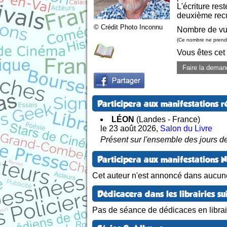
L'écriture res
deuxième recu
© Crédit Photo Inconnu
Nombre de vu
(Ce nombre ne prend 
Vous êtes cet
Faire la deman
Participera aux manifestations r
LÉON
(Landes - France)
le 23 août 2026
,
Salon du Livre
Présent sur l'ensemble des jours de
Participera aux manifestations 
Cet auteur n'est annoncé dans aucun
Dédicacera dans les librairies su
Pas de séance de dédicaces en librair