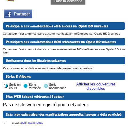
Faire la demande
Participera aux manifestations référencées sur Opale BD suivantes
Cet auteur n'est annoncé dans aucune manifestation référencée sur Opale BD à ce jour.
Participera aux manifestations NON référencées sur Opale BD suivantes
Cet auteur n'est annoncé dans aucunes manifestations NON référencées sur Opale BD à ce
jour.
Dédicacera dans les librairies suivantes
Pas de séance de dédicaces en librairie référencée pour cet auteur.
Séries & Albums
Afficher les couvertures
Série en
Série
Série
cours
terminée
abandonnée
disponibles
Sites WEB faisant référence à l'auteur
Pas de site web enregistré pour cet auteur.
Liste (non exhaustive) des manifestations auquelles l'auteur a déjà participé
en 2025
:
BORT-LES-ORGUES