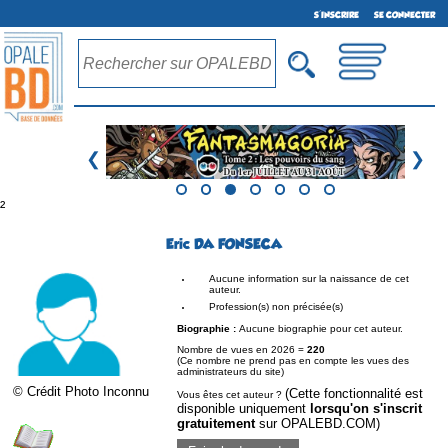
S'INSCRIRE
SE CONNECTER
❮
❯
²
Eric DA FONSECA
Aucune information sur la naissance de cet
auteur.
Profession(s) non précisée(s)
Biographie :
Aucune biographie pour cet auteur.
Nombre de vues en 2026 =
220
(Ce nombre ne prend pas en compte les vues des
administrateurs du site)
© Crédit Photo Inconnu
(Cette fonctionnalité est
Vous êtes cet auteur ?
disponible uniquement
lorsqu'on s'inscrit
gratuitement
sur OPALEBD.COM)