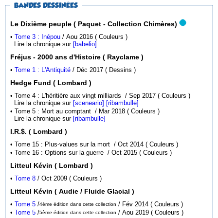
BANDES DESSINÉES
Le Dixième peuple ( Paquet - Collection Chimères)
•
Tome 3 : Inépou
/ Aou 2016 ( Couleurs )
Lire la chronique sur
[babelio]
Fréjus - 2000 ans d'Histoire ( Rayclame )
•
Tome 1 : L'Antiquité
/ Déc 2017 ( Dessins )
Hedge Fund ( Lombard )
• Tome 4 : L'héritière aux vingt milliards / Sep 2017 ( Couleurs )
Lire la chronique sur
[sceneario]
[ribambulle]
• Tome 5 : Mort au comptant / Mar 2018 ( Couleurs )
Lire la chronique sur
[ribambulle]
I.R.$. ( Lombard )
• Tome 15 : Plus-values sur la mort / Oct 2014 ( Couleurs )
• Tome 16 : Options sur la guerre / Oct 2015 ( Couleurs )
Litteul Kévin ( Lombard )
•
Tome 8
/ Oct 2009 ( Couleurs )
Litteul Kévin ( Audie / Fluide Glacial )
•
Tome 5
/
/ Fév 2014 ( Couleurs )
4ème édition dans cette collection
•
Tome 5
/
/ Aou 2019 ( Couleurs )
5ème édition dans cette collection