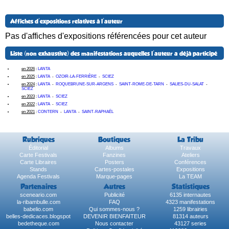
Affiches d'expositions relatives à l'auteur
Pas d'affiches d'expositions référencées pour cet auteur
Liste (non exhaustive) des manifestations auquelles l'auteur a déjà participé
en 2026
:
LANTA
en 2025
:
LANTA
-
OZOIR-LA-FERRIÈRE
-
SCIEZ
en 2024
:
LANTA
-
ROQUEBRUNE-SUR-ARGENS
-
SAINT-ROME-DE-TARN
-
SALIES-DU-SALAT
-
SCIEZ
en 2023
:
LANTA
-
SCIEZ
en 2022
:
LANTA
-
SCIEZ
en 2021
:
CONTERN
-
LANTA
-
SAINT-RAPHAËL
Rubriques
Boutiques
La Tribu
Éditorial
Albums
Travaux
Carte Festivals
Fanzines
Ateliers
Carte Libraires
Posters
Conférences
Stands
Cartes-postales
Expositions
Agenda Festivals
Marque-pages
La TEAM
Partenaires
Autres
Statistiques
sceneario.com
Publicité
6135 internautes
la-ribambulle.com
FAQ
4323 manifestations
babelio.com
Qui sommes-nous ?
1259 librairies
belles-dedicaces.blogspot
DEVENIR BIENFAITEUR
81314 auteurs
bedetheque.com
Nous contacter
43127 series