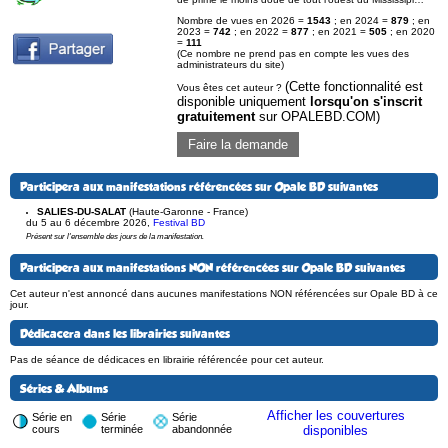
Nombre de vues en 2026 =
1543
; en 2024 =
879
; en
2023 =
742
; en 2022 =
877
; en 2021 =
505
; en 2020
=
111
(Ce nombre ne prend pas en compte les vues des
administrateurs du site)
(Cette fonctionnalité est
Vous êtes cet auteur ?
disponible uniquement
lorsqu'on s'inscrit
gratuitement
sur OPALEBD.COM)
Faire la demande
Participera aux manifestations référencées sur Opale BD suivantes
SALIES-DU-SALAT
(Haute-Garonne - France)
du 5 au 6 décembre 2026
,
Festival BD
Présent sur l'ensemble des jours de la manifestation.
Participera aux manifestations NON référencées sur Opale BD suivantes
Cet auteur n'est annoncé dans aucunes manifestations NON référencées sur Opale BD à ce
jour.
Dédicacera dans les librairies suivantes
Pas de séance de dédicaces en librairie référencée pour cet auteur.
Séries & Albums
Afficher les couvertures
Série en
Série
Série
cours
terminée
abandonnée
disponibles