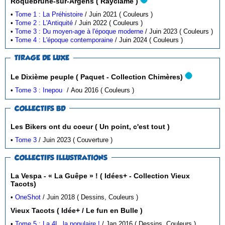
Roquebrune-sur-Argens ( Rayclame )
•
Tome 1 : La Préhistoire
/ Juin 2021 ( Couleurs )
•
Tome 2 : L'Antiquité
/ Juin 2022 ( Couleurs )
•
Tome 3 : Du moyen-age à l'époque moderne
/ Juin 2023 ( Couleurs )
•
Tome 4 : L'époque contemporaine
/ Juin 2024 ( Couleurs )
TIRAGE DE LUXE
Le Dixième peuple ( Paquet - Collection Chimères)
•
Tome 3 : Inepou
/ Aou 2016 ( Couleurs )
( Dos toilé )
COLLECTIFS BD
Les Bikers ont du coeur ( Un point, c'est tout )
•
Tome 3
/ Juin 2023 ( Couverture )
COLLECTIFS ILLUSTRATIONS
La Vespa - « La Guêpe » ! ( Idées+ - Collection Vieux
Tacots)
•
OneShot
/ Juin 2018 ( Dessins, Couleurs )
Vieux Tacots ( Idée+ / Le fun en Bulle )
•
Tome 5 : La 4L, la populaire !
/ Jan 2016 ( Dessins, Couleurs )