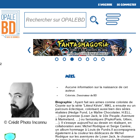
S'INSCRIRE
SE CONNECTER
❮
❯
²
MIKL
Aucune information sur la naissance de cet
auteur.
Coloriste , Dessinateur de BD
Biographie :
Ayant fait ses armes comme coloriste de
Coyote sur la série “Litteul Kévin”, MiKL a ensuite eu un
parcours éclectique, colorisant aussi bien des séries
réalistes (Hedge Fund, Le Maître Chocolatier, H.ELL,
…) que jeunesse (Loser Jack, le 10e Peuple, Aventure
à Marineland, …) ou fantastiques (PsykoParis, Urbex,
© Crédit Photo Inconnu
…). Il s’essaye aujourd’hui au dessin en réalisant, en
collaboration avec Michel Rodrigue et Serge Carrère,
un album hommage à Louis de Funès.Il accompagnera
également à la couleur les dédicaces de Michel
Rodrigue sur les aventures de Loser Jack, le chasseur
de prime le moins doué de tout l’ouest du Mississipi…