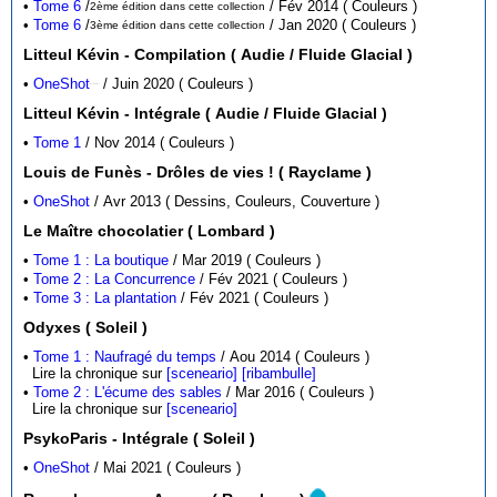
•
Tome 6
/
/ Fév 2014 ( Couleurs )
2ème édition dans cette collection
•
Tome 6
/
/ Jan 2020 ( Couleurs )
3ème édition dans cette collection
Litteul Kévin - Compilation ( Audie / Fluide Glacial )
•
OneShot
/ Juin 2020 ( Couleurs )
( Pour Carrefour )
Litteul Kévin - Intégrale ( Audie / Fluide Glacial )
•
Tome 1
/ Nov 2014 ( Couleurs )
Louis de Funès - Drôles de vies ! ( Rayclame )
•
OneShot
/ Avr 2013 ( Dessins, Couleurs, Couverture )
Le Maître chocolatier ( Lombard )
•
Tome 1 : La boutique
/ Mar 2019 ( Couleurs )
•
Tome 2 : La Concurrence
/ Fév 2021 ( Couleurs )
•
Tome 3 : La plantation
/ Fév 2021 ( Couleurs )
Odyxes ( Soleil )
•
Tome 1 : Naufragé du temps
/ Aou 2014 ( Couleurs )
Lire la chronique sur
[sceneario]
[ribambulle]
•
Tome 2 : L'écume des sables
/ Mar 2016 ( Couleurs )
Lire la chronique sur
[sceneario]
PsykoParis - Intégrale ( Soleil )
•
OneShot
/ Mai 2021 ( Couleurs )