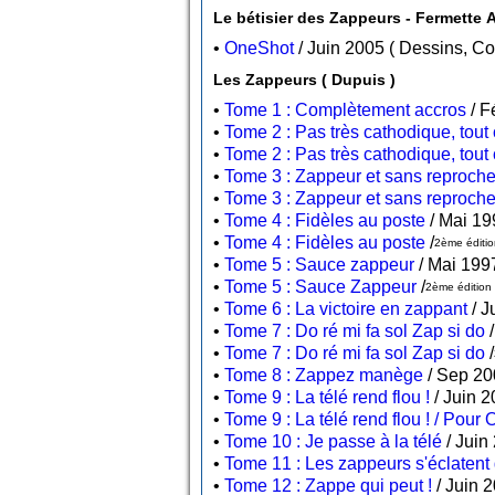
•
OneShot
/ Juin 2005 ( Dessi
Les Zappeurs ( Dupuis )
•
Tome 1 : Complètement accros
•
Tome 2 : Pas très cathodique, tout 
•
Tome 2 : Pas très cathodique, tout 
•
Tome 3 : Zappeur et sans reproch
•
Tome 3 : Zappeur et sans reproch
•
Tome 4 : Fidèles au poste
•
Tome 4 : Fidèles au poste
/
2ème éditio
•
Tome 5 : Sauce zappeur
•
Tome 5 : Sauce Zappeur
/
2ème édition 
•
Tome 6 : La victoire en zappant
•
Tome 7 : Do ré mi fa sol Zap si do
•
Tome 7 : Do ré mi fa sol Zap si do
/
•
Tome 8 : Zappez manège
•
Tome 9 : La télé rend flou !
•
Tome 9 : La télé rend flou ! / Pour
•
Tome 10 : Je passe à la télé
•
Tome 11 : Les zappeurs s'éclatent
•
Tome 12 : Zappe qui peut !