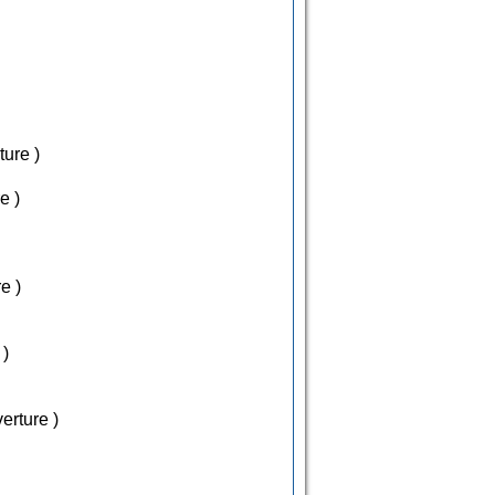
erture )
re )
re )
 )
Couverture )