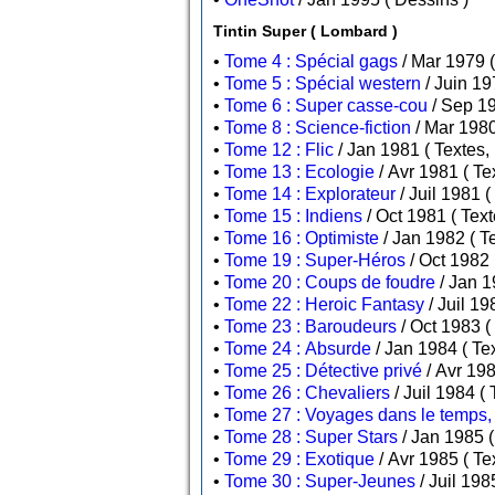
Tintin Super ( Lombard )
•
Tome 4 : Spécial gags
•
Tome 5 : Spécial western
•
Tome 6 : Super casse-cou
•
Tome 8 : Science-fiction
•
Tome 12 : Flic
/ Jan 1981 ( 
•
Tome 13 : Ecologie
/ Av
•
Tome 14 : Explorateur
•
Tome 15 : Indiens
/ Oct 1
•
Tome 16 : Optimiste
/ J
•
Tome 19 : Super-Héros
•
Tome 20 : Coups de foudre
•
Tome 22 : Heroic Fantasy
•
Tome 23 : Baroudeurs
•
Tome 24 : Absurde
/ Ja
•
Tome 25 : Détective privé
•
Tome 26 : Chevaliers
/
•
Tome 27 : Voyages dans le temps, l
•
Tome 28 : Super Stars
•
Tome 29 : Exotique
/ Av
•
Tome 30 : Super-Jeunes