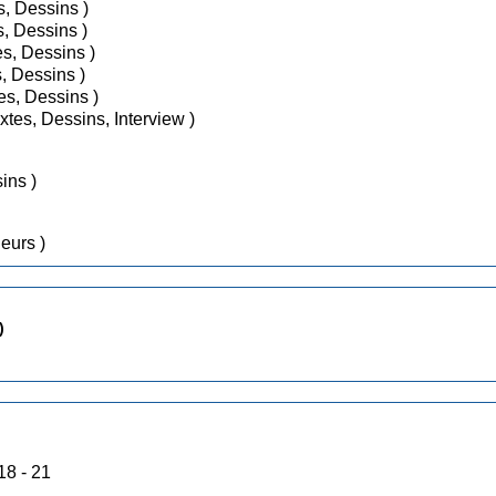
 ( Textes, Dessins )
 ( Textes, Dessins )
86 ( Textes, Dessins )
 ( Textes, Dessins )
986 ( Textes, Dessins )
an 1987 ( Textes, Dessins, Interview )
Dessins )
Couleurs )
)
• En 1979 : Publication dans les N° 18 - 21