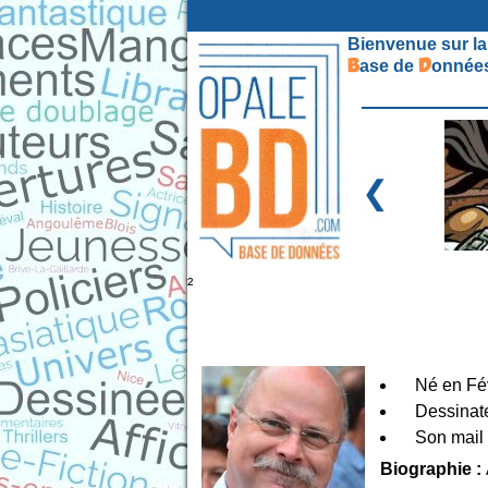
Bienvenue sur la
B
D
ase de
onnées
❮
²
Né en Fé
Dessinate
Son mail
Biographie :