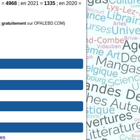
2 =
4968
; en 2021 =
1335
; en 2020 =
t gratuitement
sur OPALEBD.COM)
les