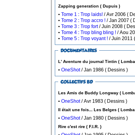
Zapping generation ( Dupuis )
•
Tome 1 : Trop laids!
/ A
•
Tome 2 : Trop accro !
/
•
Tome 3 : Trop fort
/ Juin
•
Tome 4 : Trop bling bling !
•
Tome 5 : Trop voyant !
DOCUMENTAIRES
L' Aventure du journal Tintin
•
OneShot
/ Jan 1986 ( Dessins )
COLLECTIFS BD
Les Amis de Buddy Longw
•
OneShot
/ Avr 1983 ( Dessins )
Il était une fois... Les Belges ( Lomba
•
OneShot
/ Jan 1980 ( Dessins )
Rire c'est rire ( F.I.R. )
•
OneShot
/ Jan 1995 ( Dessins )