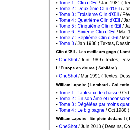
•
Tome 1 : Clin d'Œil
/ Ja
•
Tome 2 : Deuxième Clin d'Œil
•
Tome 3 : Troisième Clin d'Œil
•
Tome 4 : Quatrième Clin d'Œil
•
Tome 5 : Cinquième Clin d'Œil
•
Tome 6 : Sixième Clin d'Œil
•
Tome 7 : Septième Clin d'Œil
•
Tome 8
/ Jan 1988 ( Textes,
Clin d'Œil - Les meilleurs gags ( Lom
•
OneShot
/ Juin 1989 ( Tex
L' Europe en douce ( Sablière )
•
OneShot
/ Mar 1991 ( Texte
William Lapoire ( Lom
•
Tome 1 : Tableaux de chasse
•
Tome 2 : En son âme et inconscie
•
Tome 3 : Dégélées par moins quar
•
Tome 4 : Le big bagne
William Lapoire - En plein dedans ! ( 
•
OneShot
/ Juin 2013 ( Des