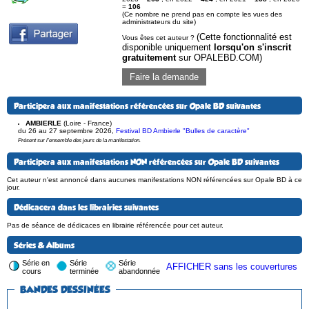
=
106
(Ce nombre ne prend pas en compte les vues des
administrateurs du site)
(Cette fonctionnalité est
Vous êtes cet auteur ?
disponible uniquement
lorsqu'on s'inscrit
gratuitement
sur OPALEBD.COM)
Faire la demande
Participera aux manifestations référencées sur Opale BD suivantes
AMBIERLE
(Loire - France)
du 26 au 27 septembre 2026
,
Festival BD Ambierle "Bulles de caractère"
Présent sur l'ensemble des jours de la manifestation.
Participera aux manifestations NON référencées sur Opale BD suivantes
Cet auteur n'est annoncé dans aucunes manifestations NON référencées sur Opale BD à ce
jour.
Dédicacera dans les librairies suivantes
Pas de séance de dédicaces en librairie référencée pour cet auteur.
Séries & Albums
Série en
Série
Série
AFFICHER sans les couvertures
cours
terminée
abandonnée
BANDES DESSINÉES