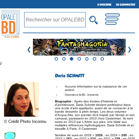
S'INSCRIRE
SE CONNECTER
❮
❯
²
Daria SCHMITT
Aucune information sur la naissance de cet
auteur.
Dessinatrice de BD , Scénariste
Biographie :
Après des études d’histoire et
d’architecture, Daria Schmitt devient professeur dans
une école d’arts appliqués, avant de se consacrer à la
bande dessinée à plein temps. Les deux volumes
d’Acqua Alta, son premier récit inspiré par Venise et son
carnaval, paraissent en 2010 chez Casterman. Ils sont
© Crédit Photo Inconnu
suivis en 2013 par L’Arbre aux pies, une fable aux
multiples références mythologiques. Daria Schmitt vit et
travaille à Paris. © Casterman
Nombre de vues en 2026 =
1026
; en 2024 =
245
; en
2023 =
263
; en 2022 =
424
; en 2021 =
158
; en 2020