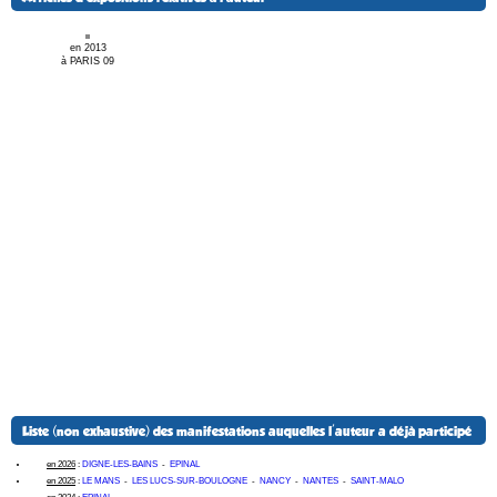
en 2013
à PARIS 09
Liste (non exhaustive) des manifestations auquelles l'auteur a déjà participé
en 2026
:
DIGNE-LES-BAINS
-
EPINAL
en 2025
:
LE MANS
-
LES LUCS-SUR-BOULOGNE
-
NANCY
-
NANTES
-
SAINT-MALO