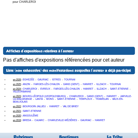
pour CHARLEROI
Affiches d'expositions relatives à l'auteur
Pas d'affiches d'expositions référencées pour cet auteur
Liste (non exhaustive) des manifestations auquelles l'auteur a déjà participé
en 2026
:
EGHEZÉE
-
GAURIAC
-
ISTRES
-
TOURNAI
en 2025
:
ANZIN
-
FARGES-LÈS-CHALON
-
GAND (GENT)
-
HANRET
-
ILLZACH
-
TOURNAI
en 2024
:
CHARLEROI
-
EVREUX
-
FARGES-LÈS-CHALON
-
HANRET
-
ILLZACH
-
SAINT-ETIENNE
-
VILLEURBANNE
en 2023
:
BOURG-LÉOPOLD (LEOPOLDSBURG)
-
CHARLEROI
-
GAND (GENT)
-
HANRET
-
JARVILLE-
LA-MALGRANGE
-
LANTA
-
MONS
-
SAINT-ETIENNE
-
TEMPLOUX
-
TRAMELAN
-
VAUX-EN-
BEAUJOLAIS
en 2022
:
BOURGOIN JALLIEU
-
HANRET
-
VAL DE BRIEY
en 2021
:
SAINT-ETIENNE
en 2020
:
ANGOULÊME
en 2019
:
BREDA
-
CAJARC
-
CHARLEVILLE-MÉZIÈRES
-
GAURIAC
-
HANRET
Rubriques
Boutiques
La Tribu