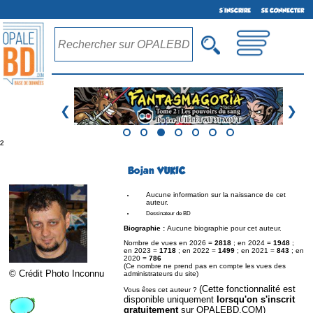
S'INSCRIRE
SE CONNECTER
❮
❯
²
Bojan VUKIC
Aucune information sur la naissance de cet
auteur.
Dessinateur de BD
Biographie :
Aucune biographie pour cet auteur.
Nombre de vues en 2026 =
2818
; en 2024 =
1948
;
en 2023 =
1718
; en 2022 =
1499
; en 2021 =
843
; en
2020 =
786
(Ce nombre ne prend pas en compte les vues des
© Crédit Photo Inconnu
administrateurs du site)
(Cette fonctionnalité est
Vous êtes cet auteur ?
disponible uniquement
lorsqu'on s'inscrit
gratuitement
sur OPALEBD.COM)