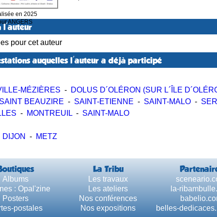
lisée en 2025
our ANGERS
 l'auteur
ées pour cet auteur
stations auquelles l'auteur a déjà participé
ILLE-MÉZIÈRES
-
DOLUS D´OLÉRON (SUR L´ÎLE D´OLÉR
SAINT BEAUZIRE
-
SAINT-ETIENNE
-
SAINT-MALO
-
SER
LLES
-
MONTREUIL
-
SAINT-MALO
-
DIJON
-
METZ
Boutiques
La Tribu
Partenair
Albums
Les travaux
sceneario.
nes : Opal'zine
Les ateliers
la-ribambull
Posters
Nos conférences
babelio.c
tes-postales
Nos expositions
belles-dedicaces