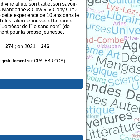
vine affûte son trait et son savoir-
me « Mandarine & Cow », « Copy Cut »
e cette expérience de 10 ans dans le
'illustration jeunesse et la bande
Le trésor de l'île sans nom" (de
ment pour la presse jeunesse,
2 =
374
; en 2021 =
346
t gratuitement
sur OPALEBD.COM)