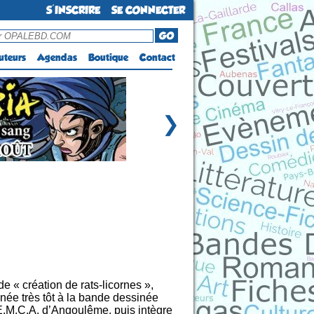
S'INSCRIRE
SE CONNECTER
GO
uteurs
Agendas
Boutique
Contact
❯
 « création de rats-licornes »,
nnée très tôt à la bande dessinée
E.M.C.A. d’Angoulême, puis intègre