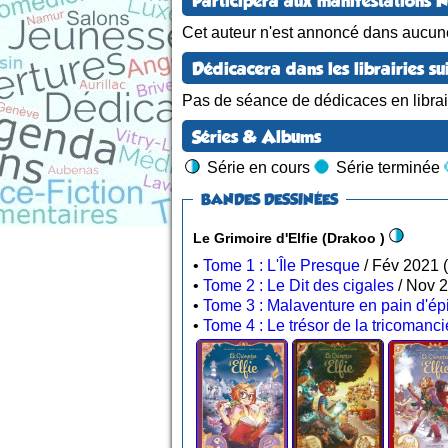
Participera aux manifestations 
Cet auteur n'est annoncé dans aucun
Dédicacera dans les librairies su
Pas de séance de dédicaces en librair
Séries & Albums
Série en cours
Série terminée
BANDES DESSINÉES
Le Grimoire d'Elfie (Drakoo )
•
Tome 1 : L'Île Presque
•
Tome 2 : Le Dit des cigales
•
Tome 3 : Malaventure en pain d'ép
•
Tome 4 : Le trésor de la tricomanc