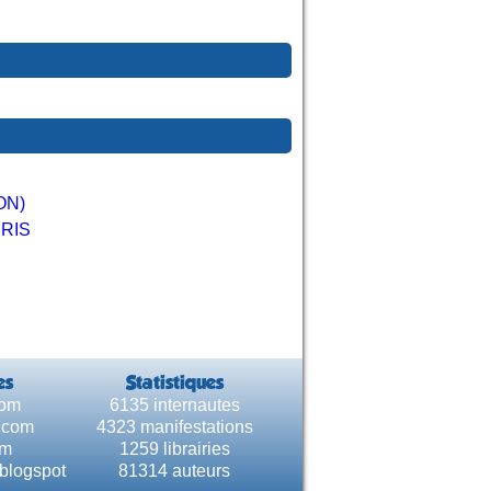
ON)
RIS
es
Statistiques
com
6135 internautes
e.com
4323 manifestations
om
1259 librairies
.blogspot
81314 auteurs