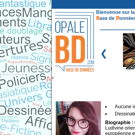
Bienvenue sur la
B
D
ase de
onnées
❮
²
Aucune in
Dessinatri
Biographie :
Ludivine orien
européenne et