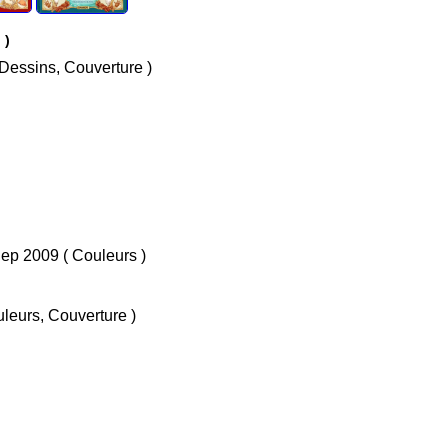
rakoo )
/ Oct 2023 ( Dessins, Couverture )
• Tome 1 : Le Temps des soupirs / Sep 2009 ( Couleurs )
ins, Couleurs, Couverture )