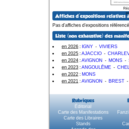
Réa
p
Affiches d'expositions relatives à
Pas d'affiches d'expositions référenc
Liste (non exhaustive) des manife
en 2026
:
IGNY
-
VIVIERS
en 2025
:
AJACCIO
-
CHARLEV
en 2024
:
AVIGNON
-
MONS
-
en 2023
:
ANGOULÊME
-
CHE
en 2022
:
MONS
en 2021
:
AVIGNON
-
BREST
Rubriques
Éditorial
Carte des Manifestations
Fanzi
Carte des Libraires
Stands
Car