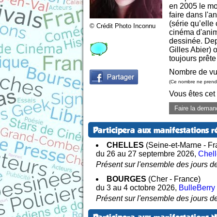
en 2005 le mon
faire dans l'
(série qu’ell
© Crédit Photo Inconnu
cinéma d'anima
dessinée. Depu
Gilles Abier)
toujours prête
Nombre de vu
(Ce nombre ne prend 
Vous êtes cet
Faire la deman
Participera aux manifestations r
CHELLES
(Seine-et-Marne - Fr
du 26 au 27 septembre 2026
,
Chell
Présent sur l'ensemble des jours de
BOURGES
(Cher - France)
du 3 au 4 octobre 2026
,
BulleBerry
Présent sur l'ensemble des jours de