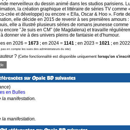
de merveilleux du dessin animé dans les studios parisiens. Ludi
animation, la création graphique et littéraire de séries TV com
e co-crée et développe) ou encore « Ella, Oscar & Hoo ». Forte d
tion, elle décide en 2015 de revenir à ses premières amours : l
is, elle a illustré plusieurs séries de romans jeunesse comme "
 ou encore "Je suis en CM" (de Magdalena) et travaille régulière
 à donner vie à des univers pleins de fantaisie et d'humour.
es en 2026 =
1673
; en 2024 =
1141
; en 2023 =
1021
; en 202
pas en compte les vues des administrateurs du site)
 auteur ?
(Cette fonctionnalité est disponible uniquement
lorsqu'on s'inscri
de
éférencées sur Opale BD suivantes
ance)
es en Bulles
 la manifestation.
 la manifestation.