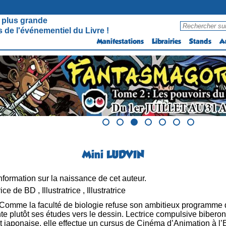
 plus grande
 de l'événementiel du Livre !
Manifestations
Librairies
Stands
A
Mini LUDVIN
formation sur la naissance de cet auteur.
ce de BD , Illustratrice , Illustratrice
Comme la faculté de biologie refuse son ambitieux programme de
te plutôt ses études vers le dessin. Lectrice compulsive bibero
 japonaise, elle effectue un cursus de Cinéma d’Animation à l’