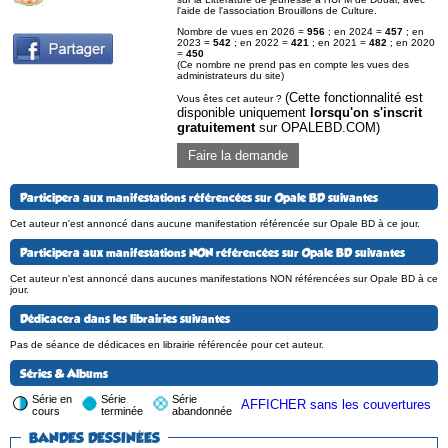
l'aide de l'association Brouillons de Culture.
Nombre de vues en 2026 =
956
; en 2024 =
457
; en
2023 =
542
; en 2022 =
421
; en 2021 =
482
; en 2020
=
450
(Ce nombre ne prend pas en compte les vues des
administrateurs du site)
(Cette fonctionnalité est
Vous êtes cet auteur ?
disponible uniquement
lorsqu'on s'inscrit
gratuitement
sur OPALEBD.COM)
Faire la demande
Participera aux manifestations référencées sur Opale BD suivantes
Cet auteur n'est annoncé dans aucune manifestation référencée sur Opale BD à ce jour.
Participera aux manifestations NON référencées sur Opale BD suivantes
Cet auteur n'est annoncé dans aucunes manifestations NON référencées sur Opale BD à ce
jour.
Dédicacera dans les librairies suivantes
Pas de séance de dédicaces en librairie référencée pour cet auteur.
Séries & Albums
Série en
Série
Série
AFFICHER sans les couvertures
cours
terminée
abandonnée
BANDES DESSINÉES