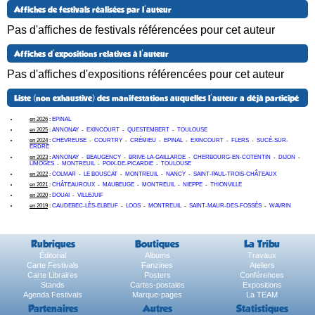
Affiches de festivals réalisées par l'auteur
Pas d'affiches de festivals référencées pour cet auteur
Affiches d'expositions relatives à l'auteur
Pas d'affiches d'expositions référencées pour cet auteur
Liste (non exhaustive) des manifestations auquelles l'auteur a déjà participé
en 2026
:
EPINAL
en 2025
:
ANNONAY
-
EXINCOURT
-
QUESTEMBERT
-
TOULOUSE
en 2024
:
CHEVREUSE
-
COURTRY
-
CRÉMIEU
-
EPINAL
-
EXINCOURT
-
FLERS
-
SUCÉ-SUR-
ERDRE
en 2023
:
ANNONAY
-
BEAUGENCY
-
BRIVE-LA-GAILLARDE
-
CHERBOURG-EN-COTENTIN
-
DIJON
-
LIMOGES
-
MONTREUIL
-
POIX-DE-PICARDIE
-
TOULOUSE
en 2022
:
COLMAR
-
LE BOUSCAT
-
MONTREUIL
-
NANCY
-
SAINT-PAUL-TROIS-CHÂTEAUX
en 2021
:
CHÂTEAUROUX
-
MAUBEUGE
-
MONTREUIL
-
NIEPPE
-
THIONVILLE
en 2020
:
DOUAI
-
VILLEJUIF
en 2019
:
CAUDEBEC-LÈS-ELBEUF
-
LOOS
-
MONTREUIL
-
SAINT-MAUR-DES-FOSSÉS
-
WAVRIN
Rubriques
Boutiques
La Tribu
Éditorial
Albums
Travaux
Carte Festivals
Fanzines
Ateliers
Carte Libraires
Posters
Conférences
Stands
Cartes-postales
Expositions
Agenda Festivals
Marque-pages
La TEAM
Partenaires
Autres
Statistiques