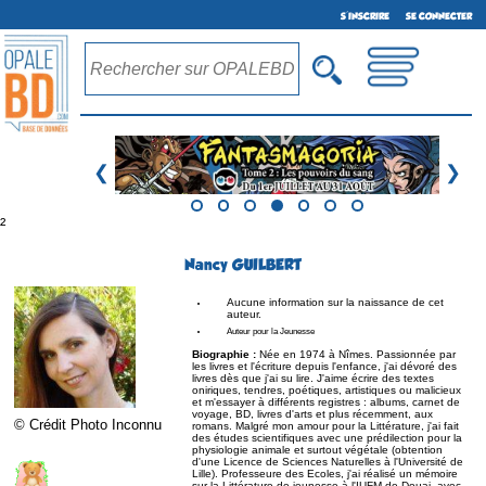
S'INSCRIRE
SE CONNECTER
❮
❯
²
Nancy GUILBERT
Aucune information sur la naissance de cet
auteur.
Auteur pour la Jeunesse
Biographie :
Née en 1974 à Nîmes. Passionnée par
les livres et l'écriture depuis l'enfance, j'ai dévoré des
livres dès que j'ai su lire. J'aime écrire des textes
oniriques, tendres, poétiques, artistiques ou malicieux
et m'essayer à différents registres : albums, carnet de
voyage, BD, livres d'arts et plus récemment, aux
© Crédit Photo Inconnu
romans. Malgré mon amour pour la Littérature, j'ai fait
des études scientifiques avec une prédilection pour la
physiologie animale et surtout végétale (obtention
d'une Licence de Sciences Naturelles à l'Université de
Lille). Professeure des Ecoles, j'ai réalisé un mémoire
sur la Littérature de jeunesse à l'IUFM de Douai, avec