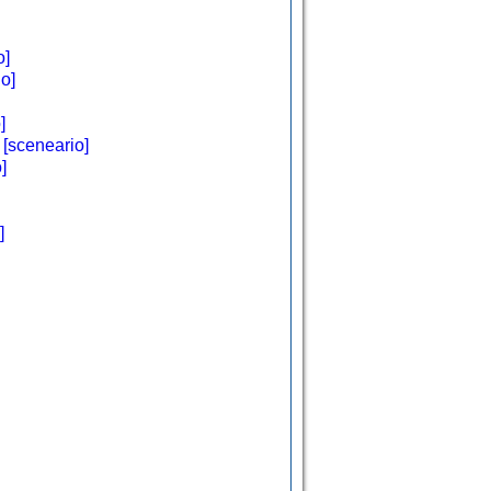
o]
o]
]
r
[sceneario]
]
]