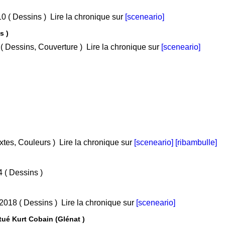
• Tome 2 : Erasmus Jones / Mar 2010 ( Dessins )
Lire la chronique sur
[sceneario]
s )
/ Fév 2007 ( Dessins, Couverture )
Lire la chronique sur
[sceneario]
( Dessins, Textes, Couleurs )
Lire la chronique sur
[sceneario]
[ribambulle]
• Tome 1 : Esprits Médoc / Nov 2014 ( Dessins )
• Tome 1 : Aux arts, citoyens ! / Jan 2018 ( Dessins )
Lire la chronique sur
[sceneario]
Le Roman de Boddah - Comment j'ai tué Kurt Cobain (Glénat )