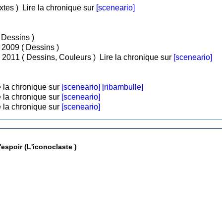
ins, Textes )
Lire la chronique sur
[sceneario]
• Tome 1 : Tezcatlipoca / Juil 2008 ( Dessins )
• Tome 2 : Viva Pancho Villa ! / Sep 2009 ( Dessins )
• Tome 3 : John Edgar Hoover / Fév 2011 ( Dessins, Couleurs )
Lire la chronique sur
[sceneario]
 la chronique sur
[sceneario]
[ribambulle]
 la chronique sur
[sceneario]
 la chronique sur
[sceneario]
'espoir (L'iconoclaste )