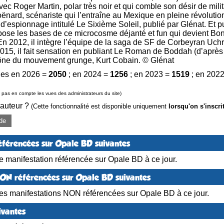
 Roger Martin, polar très noir et qui comble son désir de militan
ënard, scénariste qui l’entraîne au Mexique en pleine révolutio
d’espionnage intitulé Le Sixième Soleil, publié par Glénat. Et p
 pose les bases de ce microcosme déjanté et fun qui devient Bon
n 2012, il intègre l’équipe de la saga de SF de Corbeyran Uchro
15, il fait sensation en publiant Le Roman de Boddah (d’après
icône du mouvement grunge, Kurt Cobain. © Glénat
es en 2026 =
2050
; en 2024 =
1256
; en 2023 =
1519
; en 202
pas en compte les vues des administrateurs du site)
 auteur ?
(Cette fonctionnalité est disponible uniquement
lorsqu'on s'inscri
de
éférencées sur Opale BD suivantes
 manifestation référencée sur Opale BD à ce jour.
NON référencées sur Opale BD suivantes
es manifestations NON référencées sur Opale BD à ce jour.
ivantes