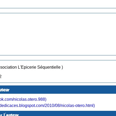
(Association L'Epicerie Séquentielle )
Publication dans les N° 2
uteur
.com/nicolas.otero.988)
s-dedicaces.blogspot.com/2010/08/nicolas-otero.html)
r l'auteur