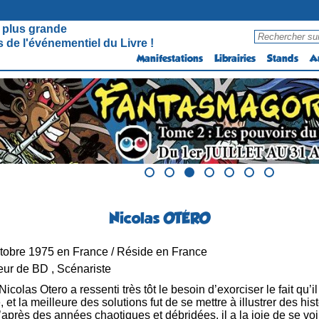
 plus grande
 de l'événementiel du Livre !
Manifestations
Librairies
Stands
A
Nicolas OTÉRO
tobre 1975 en France / Réside en France
ur de BD , Scénariste
Nicolas Otero a ressenti très tôt le besoin d’exorciser le fait qu’il
et la meilleure des solutions fut de se mettre à illustrer des hi
’après des années chaotiques et débridées, il a la joie de se voi