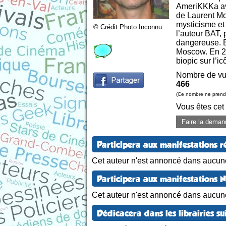
AmeriKKKa avec
de Laurent Mo
mysticisme et 
© Crédit Photo Inconnu
l’auteur BAT,
dangereuse. E
Moscow. En 20
biopic sur l’
Nombre de vu
466
(Ce nombre ne prend 
Vous êtes cet
Faire la deman
Participera aux manifestations r
Cet auteur n'est annoncé dans aucune
Participera aux manifestations 
Cet auteur n'est annoncé dans aucun
Dédicacera dans les librairies su