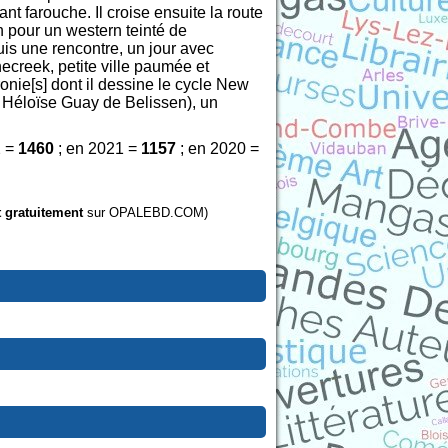
t farouche. Il croise ensuite la route
n pour un western teinté de
uis une rencontre, un jour avec
ecreek, petite ville paumée et
nie[s] dont il dessine le cycle New
 Héloïse Guay de Belissen), un
2 =
1460
; en 2021 =
1157
; en 2020 =
t gratuitement
sur OPALEBD.COM)