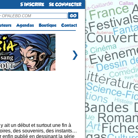
S'INSCRIRE
SE CONNECTER
GO
uteurs
Agendas
Boutique
Contact
❯
 y ait un début et surtout une fin à
stoires, des souvenirs, des instants…
r enfin publié en dessinant la série