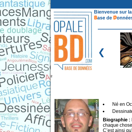
Bienvenue sur la
B
D
ase de
onnées
❮
²
Né en Oc
Dessinate
Biographie :
chaque chose, 
C’est ainsi qu