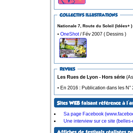
COLLECTIFS ILLUSTRATIONS
Nationale 7, Route du Soleil (Idées+ )
•
OneShot
/ Fév 2007 ( Dessins )
REVUES
Les Rues de Lyon - Hors série
• En 2016 : 
Sites WEB faisant référence à l'a
Sa page Facebook (www.facebook
Une interview sur ce site (belle
Affiches de festivals réalisées pa