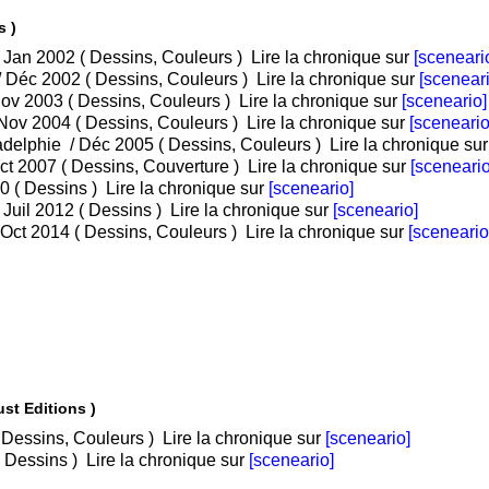
s )
• Tome 1 : Les Canyons de la Mort / Jan 2002 ( Dessins, Couleurs )
Lire la chronique sur
[sceneari
• Tome 2 : Les Bayous de la Haine / Déc 2002 ( Dessins, Couleurs )
Lire la chronique sur
[sceneari
• Tome 3 : Les Neiges de l'Idaho / Nov 2003 ( Dessins, Couleurs )
Lire la chronique sur
[sceneario]
• Tome 4 : Les Aigles de Chicago / Nov 2004 ( Dessins, Couleurs )
Lire la chronique sur
[sceneario
• Tome 5 : Les Commandos de Philadelphie / Déc 2005 ( Dessins, Couleurs )
Lire la chronique su
/ Oct 2007 ( Dessins, Couverture )
Lire la chronique sur
[sceneario
• Tome 7 : Objectif Obama / Oct 2010 ( Dessins )
Lire la chronique sur
[sceneario]
• Tome 8 : Les milices du Montana / Juil 2012 ( Dessins )
Lire la chronique sur
[sceneario]
• Tome 9 : Cauchemar Californien / Oct 2014 ( Dessins, Couleurs )
Lire la chronique sur
[sceneario
st Editions )
• Tome 1 : Tomes 1 à 3 / Mar 2010 ( Dessins, Couleurs )
Lire la chronique sur
[sceneario]
• Tome 2 : Tomes 4 à 6 / Juin 2010 ( Dessins )
Lire la chronique sur
[sceneario]