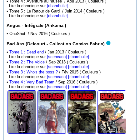
• Tome 4 : Aventure au musée / Aou 2013 ( Couleurs )
Lire la chronique sur
[ribambulle]
• Tome 5 : Le Retour de Gard / Juin 2014 ( Couleurs )
Lire la chronique sur
[ribambulle]
Angus - Intégrale (Ankama )
• OneShot / Nov 2016 ( Couleurs )
Bad Ass (Delcourt - Collection Comics Fabric)
•
Tome 1 : Dead end
/ Jan 2013 ( Couleurs )
Lire la chronique sur
[sceneario]
[ribambulle]
•
Tome 2 : The Voice
/ Sep 2013 ( Couleurs )
Lire la chronique sur
[sceneario]
[ribambulle]
•
Tome 3 : Who's the boss ?
/ Fév 2015 ( Couleurs )
Lire la chronique sur
[sceneario]
[ribambulle]
•
Tome 4 : Very Bad Team
/ Sep 2016 ( Couleurs )
Lire la chronique sur
[sceneario]
[ribambulle]