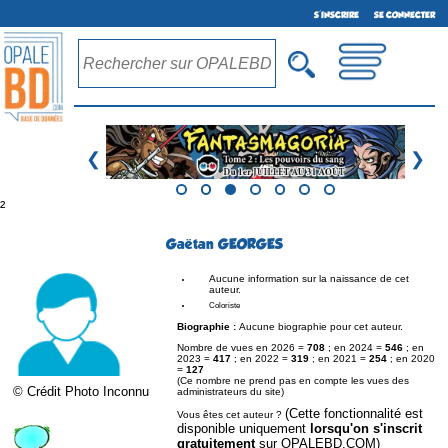
S'INSCRIRE
SE CONNECTER
❮
❯
²
Gaëtan GEORGES
Aucune information sur la naissance de cet
auteur.
Coloriste
Biographie :
Aucune biographie pour cet auteur.
Nombre de vues en 2026 =
708
; en 2024 =
546
; en
2023 =
417
; en 2022 =
319
; en 2021 =
254
; en 2020
=
127
(Ce nombre ne prend pas en compte les vues des
© Crédit Photo Inconnu
administrateurs du site)
(Cette fonctionnalité est
Vous êtes cet auteur ?
disponible uniquement
lorsqu'on s'inscrit
gratuitement
sur OPALEBD.COM)