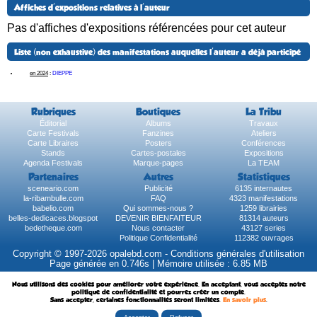
Affiches d'expositions relatives à l'auteur
Pas d'affiches d'expositions référencées pour cet auteur
Liste (non exhaustive) des manifestations auquelles l'auteur a déjà participé
en 2024
:
DIEPPE
Rubriques
Boutiques
La Tribu
Éditorial
Albums
Travaux
Carte Festivals
Fanzines
Ateliers
Carte Libraires
Posters
Conférences
Stands
Cartes-postales
Expositions
Agenda Festivals
Marque-pages
La TEAM
Partenaires
Autres
Statistiques
sceneario.com
Publicité
6135 internautes
la-ribambulle.com
FAQ
4323 manifestations
babelio.com
Qui sommes-nous ?
1259 librairies
belles-dedicaces.blogspot
DEVENIR BIENFAITEUR
81314 auteurs
bedetheque.com
Nous contacter
43127 series
Politique Confidentialité
112382 ouvrages
Copyright © 1997-2026 opalebd.com -
Conditions générales d'utilisation
Page générée en 0.746s | Mémoire utilisée : 6.85 MB
Nous utilisons des cookies pour améliorer votre expérience. En acceptant, vous acceptez notre
politique de confidentialité et pourrez créer un compte.
Sans accepter, certaines fonctionnalités seront limitées.
En savoir plus
.