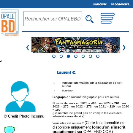
S'INSCRIRE
SE CONNECTER
❮
❯
²
Laurent C.
Aucune information sur la naissance de cet
auteur.
Illustrateur
Biographie :
Aucune biographie pour cet auteur.
Nombre de vues en 2026 =
406
; en 2024 =
261
; en
2023 =
270
; en 2022 =
273
; en 2021 =
219
; en 2020
=
100
(Ce nombre ne prend pas en compte les vues des
© Crédit Photo Inconnu
administrateurs du site)
(Cette fonctionnalité est
Vous êtes cet auteur ?
disponible uniquement
lorsqu'on s'inscrit
gratuitement
sur OPALEBD.COM)