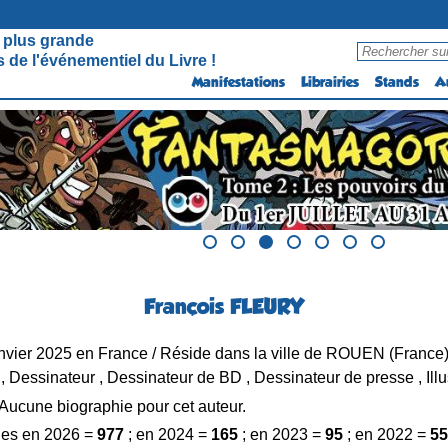
 plus grande
 de l'événementiel du Livre !
Manifestations
Librairies
Stands
A
François FLEURY
nvier 2025 en France / Réside dans la ville de ROUEN (France
 , Dessinateur , Dessinateur de BD , Dessinateur de presse , Illu
Aucune biographie pour cet auteur.
es en 2026 =
977
; en 2024 =
165
; en 2023 =
95
; en 2022 =
55