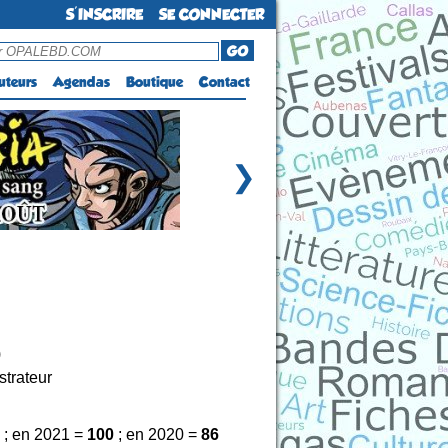
S'INSCRIRE
SE CONNECTER
GO
uteurs
Agendas
Boutique
Contact
❯
)
strateur
; en 2021 =
100
; en 2020 =
86