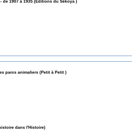
e - de 1907 à 1935 (Editions du Sékoya )
 parcs animaliers (Petit à Petit )
- Collection L'histoire dans l'Histoire)