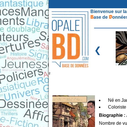
Bienvenue sur la
B
D
ase de
onnées
❮
²
Né en Ja
Coloriste
Biographie :
Nombre de vu