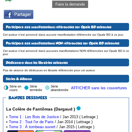
Faire la demande
Participera aux manifestations référencées sur Opale BD suivantes
Cet auteur n'est annoncé dans aucune manifestation référencée sur Opale BD à ce jour.
Participera aux manifestations NON référencées sur Opale BD suivantes
Cet auteur n'est annoncé dans aucunes manifestations NON référencées sur Opale BD à ce
jour.
Dédicacera dans les librairies suivantes
Pas de séance de dédicaces en librairie référencée pour cet auteur.
Séries & Albums
Série en
Série
Série
AFFICHER sans les couvertures
cours
terminée
abandonnée
BANDES DESSINÉES
La Colère de Fantômas (Dargaud )
•
Tome 1 : Les Bois de Justice
/ Jan 2013 ( Lettrage )
•
Tome 2 : Tout l'or de Paris
/ Jan 2014 ( Lettrage )
•
Tome 3 : À tombeau ouvert
/ Jan 2015 ( Lettrage )