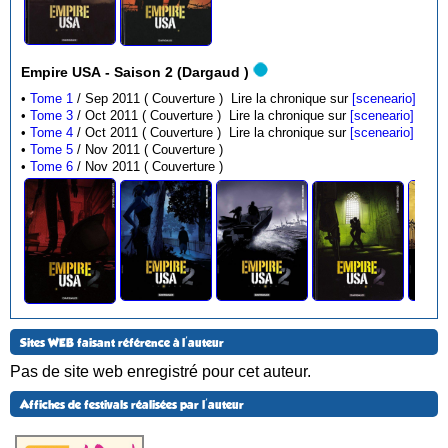
Empire USA - Saison 2 (Dargaud )
•
Tome 1
/ Sep 2011 ( Couverture )
Lire la chronique sur
[sceneario]
•
Tome 3
/ Oct 2011 ( Couverture )
Lire la chronique sur
[sceneario]
•
Tome 4
/ Oct 2011 ( Couverture )
Lire la chronique sur
[sceneario]
•
Tome 5
/ Nov 2011 ( Couverture )
•
Tome 6
/ Nov 2011 ( Couverture )
Sites WEB faisant référence à l'auteur
Pas de site web enregistré pour cet auteur.
Affiches de festivals réalisées par l'auteur