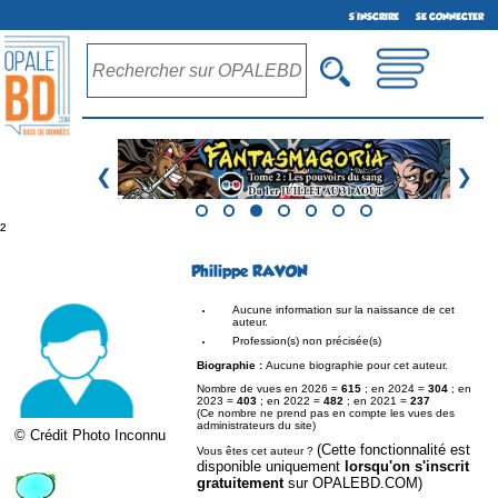
S'INSCRIRE
SE CONNECTER
❮
❯
²
Philippe RAVON
Aucune information sur la naissance de cet
auteur.
Profession(s) non précisée(s)
Biographie :
Aucune biographie pour cet auteur.
Nombre de vues en 2026 =
615
; en 2024 =
304
; en
2023 =
403
; en 2022 =
482
; en 2021 =
237
(Ce nombre ne prend pas en compte les vues des
administrateurs du site)
© Crédit Photo Inconnu
(Cette fonctionnalité est
Vous êtes cet auteur ?
disponible uniquement
lorsqu'on s'inscrit
gratuitement
sur OPALEBD.COM)