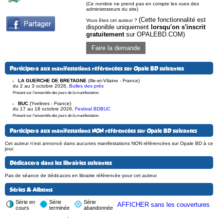
(Ce nombre ne prend pas en compte les vues des
administrateurs du site)
(Cette fonctionnalité est
Vous êtes cet auteur ?
disponible uniquement
lorsqu'on s'inscrit
gratuitement
sur OPALEBD.COM)
Faire la demande
Participera aux manifestations référencées sur Opale BD suivantes
LA GUERCHE DE BRETAGNE
(Ille-et-Vilaine - France)
du 2 au 3 octobre 2026
,
Bulles des prés
Présent sur l'ensemble des jours de la manifestation.
BUC
(Yvelines - France)
du 17 au 18 octobre 2026
,
Festival BDBUC
Présent sur l'ensemble des jours de la manifestation.
Participera aux manifestations NON référencées sur Opale BD suivantes
Cet auteur n'est annoncé dans aucunes manifestations NON référencées sur Opale BD à ce
jour.
Dédicacera dans les librairies suivantes
Pas de séance de dédicaces en librairie référencée pour cet auteur.
Séries & Albums
Série en
Série
Série
AFFICHER sans les couvertures
cours
terminée
abandonnée