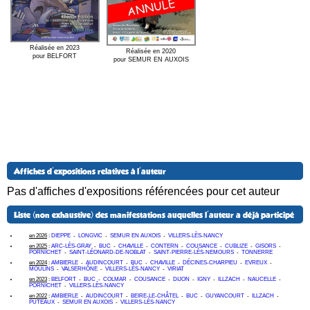
Réalisée en 2023
Réalisée en 2020
pour BELFORT
pour SEMUR EN AUXOIS
Affiches d'expositions relatives à l'auteur
Pas d'affiches d'expositions référencées pour cet auteur
Liste (non exhaustive) des manifestations auquelles l'auteur a déjà participé
en 2026
:
DIEPPE
-
LONGVIC
-
SEMUR EN AUXOIS
-
VILLERS-LÈS-NANCY
en 2025
:
ARC-LÈS-GRAY
-
BUC
-
CHAVILLE
-
CONTERN
-
COUSANCE
-
CUBLIZE
-
GISORS
-
PORNICHET
-
SAINT-LÉONARD-DE-NOBLAT
-
SAINT-PIERRE-LÈS-NEMOURS
-
TONNERRE
en 2024
:
AMBIERLE
-
AUDINCOURT
-
BUC
-
CHAVILLE
-
DÉCINES-CHARPIEU
-
EVREUX
-
MOULINS
-
VALSERHÔNE
-
VILLERS-LÈS-NANCY
-
VIRIAT
en 2023
:
BELFORT
-
BUC
-
COLMAR
-
COUSANCE
-
DIJON
-
IGNY
-
ILLZACH
-
NAUCELLE
-
PORNICHET
-
VILLERS-LÈS-NANCY
en 2022
:
AMBIERLE
-
AUDINCOURT
-
BEIRE-LE-CHÂTEL
-
BUC
-
GUYANCOURT
-
ILLZACH
-
PUTEAUX
-
SEMUR EN AUXOIS
-
VILLERS-LÈS-NANCY