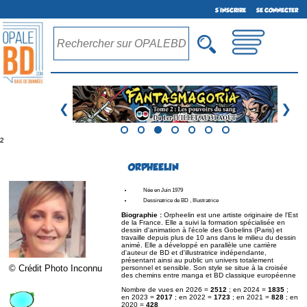
S'INSCRIRE
SE CONNECTER
❮
❯
²
ORPHEELIN
Née en Juin 1979
Dessinatrice de BD , Illustratrice
Biographie :
Orpheelin est une artiste originaire de l'Est
de la France. Elle a suivi la formation spécialisée en
dessin d'animation à l'école des Gobelins (Paris) et
travaille depuis plus de 10 ans dans le milieu du dessin
animé. Elle a développé en parallèle une carrière
d'auteur de BD et d'illustratrice indépendante,
présentant ainsi au public un univers totalement
© Crédit Photo Inconnu
personnel et sensible. Son style se situe à la croisée
des chemins entre manga et BD classique européenne
Nombre de vues en 2026 =
2512
; en 2024 =
1835
;
en 2023 =
2017
; en 2022 =
1723
; en 2021 =
828
; en
2020 =
428