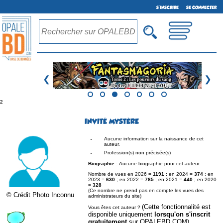
S'INSCRIRE
SE CONNECTER
❮
❯
²
INVITÉ MYSTÈRE
Aucune information sur la naissance de cet
auteur.
Profession(s) non précisée(s)
Biographie :
Aucune biographie pour cet auteur.
Nombre de vues en 2026 =
1191
; en 2024 =
374
; en
2023 =
630
; en 2022 =
785
; en 2021 =
440
; en 2020
=
328
(Ce nombre ne prend pas en compte les vues des
© Crédit Photo Inconnu
administrateurs du site)
(Cette fonctionnalité est
Vous êtes cet auteur ?
disponible uniquement
lorsqu'on s'inscrit
gratuitement
sur OPALEBD.COM)