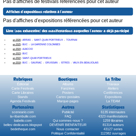
Pas d'affiches de festivals référencées pour cet auteur
Affiches d'expositions relatives à l'auteur
Pas d'affiches d'expositions référencées pour cet auteur
Liste (non exhaustive) des manifestations auquelles l'auteur a déjà participé
en 2026
:
ARRAS
-
SAINT-QUAY-PORTRIEUX
-
TOURNAI
en 2025
:
BUC
-
LA GARENNE COLOMBES
en 2024
:
AJACCIO
en 2023
:
BUC
en 2022
:
SAINT-QUAY-PORTRIEUX
en 2019
:
BUC
-
GAURIAC
-
GRUISSAN
-
ISTRES
-
VAUX-EN-BEAUJOLAIS
Rubriques
Boutiques
La Tribu
Éditorial
Albums
Travaux
Carte Festivals
Fanzines
Ateliers
Carte Libraires
Posters
Conférences
Stands
Cartes-postales
Expositions
Agenda Festivals
Marque-pages
La TEAM
Partenaires
Autres
Statistiques
sceneario.com
Publicité
6135 internautes
la-ribambulle.com
FAQ
4323 manifestations
babelio.com
Qui sommes-nous ?
1259 librairies
belles-dedicaces.blogspot
DEVENIR BIENFAITEUR
81314 auteurs
bedetheque.com
Nous contacter
43127 series
Politique Confidentialité
112382 ouvrages