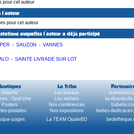
s pour cet auteur
 l'auteur
ées pour cet auteur
stations auquelles l'auteur a déjà participé
MPER
-
SAUZON
-
VANNES
ALO
-
SAINTE LIVRADE SUR LOT
Boutiques
La Tribu
Partenair
Albums
Les travaux
sceneario.
nes : Opal'zine
Les ateliers
la-ribambull
Posters
Nos conférences
babelio.c
tes-postales
Nos expositions
belles-dedicaces
rque-pages
La TEAM OpaleBD
bedetheque