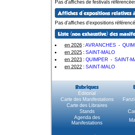
Pas d'affiches de festivals référencée
Affiches d'expositions relatives à
Pas d'affiches d'expositions référenc
Liste (non exhaustive) des manife
en 2026
:
AVRANCHES
-
QUI
en 2025
:
SAINT-MALO
en 2023
:
QUIMPER
-
SAINT-M
en 2022
:
SAINT-MALO
Rubriques
Éditorial
Carte des Manifestations
Fanzi
Carte des Libraires
Stands
Car
Agenda des
Ma
Manifestations