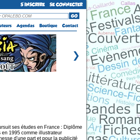
S'INSCRIRE
SE CONNECTER
GO
uteurs
Agendas
Boutique
Contact
❯
poursuit ses études en France : Diplôme
is en 1995 comme illustrateur
esse d'une part et pour la publicité