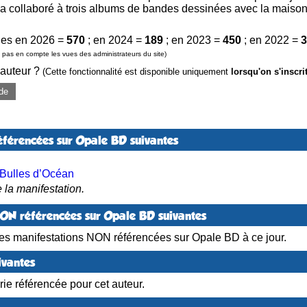
 Il a collaboré à trois albums de bandes dessinées avec la maiso
es en 2026 =
570
; en 2024 =
189
; en 2023 =
450
; en 2022 =
3
pas en compte les vues des administrateurs du site)
 auteur ?
(Cette fonctionnalité est disponible uniquement
lorsqu'on s'inscri
de
éférencées sur Opale BD suivantes
 Bulles d’Océan
 la manifestation.
NON référencées sur Opale BD suivantes
es manifestations NON référencées sur Opale BD à ce jour.
ivantes
ie référencée pour cet auteur.