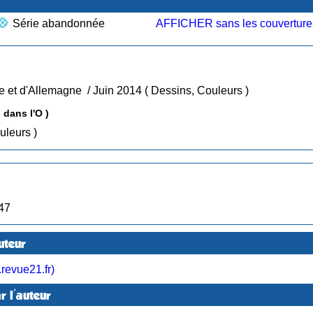
Série abandonnée
AFFICHER sans les couverture
• Tome 1 : Quatre histoires de France et d'Allemagne / Juin 2014 ( Dessins, Couleurs )
 (Des Ronds dans l'O )
sins, Couleurs )
019 : Publication dans les N° 47
uteur
revue21.fr)
r l'auteur