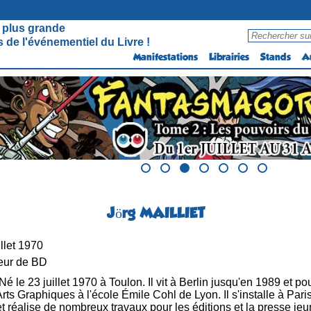
 plus grande
 de l'événementiel du Livre !
Manifestations
Librairies
Stands
A
Jörg MAILLIET
llet 1970
eur de BD
Né le 23 juillet 1970 à Toulon. Il vit à Berlin jusqu'en 1989 et 
rts Graphiques à l'école Émile Cohl de Lyon. Il s'installe à Par
 réalise de nombreux travaux pour les éditions et la presse jeun