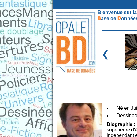
Bienvenue sur la
B
D
ase de
onnées
❮
²
Né en Jui
Dessinat
Biographie :
supérieure d'A
indépendant et