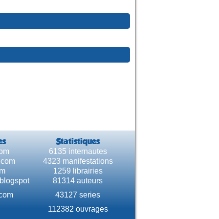
es
Statistiques
com
6135 internautes
e.com
4323 manifestations
om
1259 librairies
.blogspot
81314 auteurs
.com
43127 series
112382 ouvrages