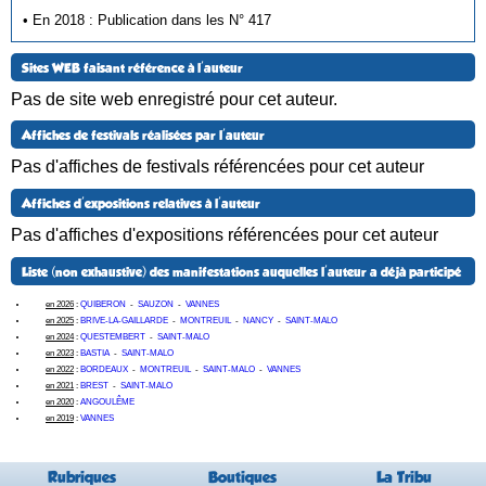
• En 2018 : Publication dans les N° 417
Sites WEB faisant référence à l'auteur
Pas de site web enregistré pour cet auteur.
Affiches de festivals réalisées par l'auteur
Pas d'affiches de festivals référencées pour cet auteur
Affiches d'expositions relatives à l'auteur
Pas d'affiches d'expositions référencées pour cet auteur
Liste (non exhaustive) des manifestations auquelles l'auteur a déjà participé
en 2026
:
QUIBERON
-
SAUZON
-
VANNES
en 2025
:
BRIVE-LA-GAILLARDE
-
MONTREUIL
-
NANCY
-
SAINT-MALO
en 2024
:
QUESTEMBERT
-
SAINT-MALO
en 2023
:
BASTIA
-
SAINT-MALO
en 2022
:
BORDEAUX
-
MONTREUIL
-
SAINT-MALO
-
VANNES
en 2021
:
BREST
-
SAINT-MALO
en 2020
:
ANGOULÊME
en 2019
:
VANNES
Rubriques
Boutiques
La Tribu