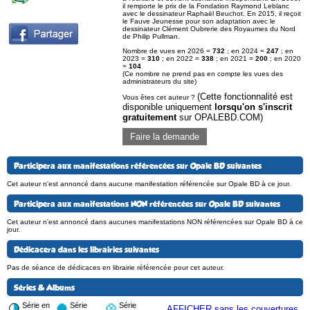
il remporte le prix de la Fondation Raymond Leblanc
avec le dessinateur Raphaël Beuchot. En 2015, il reçoit
le Fauve Jeunesse pour son adaptation avec le
dessinateur Clément Oubrerie des Royaumes du Nord
de Philip Pullman.
Nombre de vues en 2026 =
732
; en 2024 =
247
; en
2023 =
310
; en 2022 =
338
; en 2021 =
200
; en 2020
=
104
(Ce nombre ne prend pas en compte les vues des
administrateurs du site)
(Cette fonctionnalité est
Vous êtes cet auteur ?
disponible uniquement
lorsqu'on s'inscrit
gratuitement
sur OPALEBD.COM)
Faire la demande
Participera aux manifestations référencées sur Opale BD suivantes
Cet auteur n'est annoncé dans aucune manifestation référencée sur Opale BD à ce jour.
Participera aux manifestations NON référencées sur Opale BD suivantes
Cet auteur n'est annoncé dans aucunes manifestations NON référencées sur Opale BD à ce
jour.
Dédicacera dans les librairies suivantes
Pas de séance de dédicaces en librairie référencée pour cet auteur.
Séries & Albums
Série en
Série
Série
AFFICHER sans les couvertures