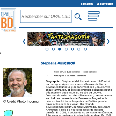
S'INSCRIRE
SE CONNECTER
❮
❯
²
Stéphane MELCHIOR
Né en Janvier 1965 en France / Réside en France
Auteur pour la Jeunesse , Scénariste
Biographie :
Stéphane Melchior est né en 1965 et vit
en Bretagne. Après des études d’histoire de l’art, il
devient éditeur pour le département des Beaux Livres
chez Flammarion, et écrit ses premiers scénarios pour le
département audiovisuel du musée du Louvre.
Directeur de collection chez Flammarion, puis rédacteur
en chef des hors-séries de Beaux-arts Magazine, la
© Crédit Photo Inconnu
crise du livre lui ferme les portes de l’édition pour lui
ouvrir celles de la télévision. Directeur du
développement pour Gaumont Multimédia, puis Xilam
Animation, il crée de nouvelles idées de dessins
animés. En 2001, il décide de se consacrer entièrement
à l’écriture et devient scénariste indépendant. En 2008,