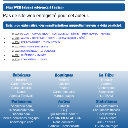
Sites WEB faisant référence à l'auteur
Pas de site web enregistré pour cet auteur.
Liste (non exhaustive) des manifestations auquelles l'auteur a déjà participé
en 2026
:
ARZON
-
CONCARNEAU
-
MORTAGNE-SUR-SÈVRE
-
THEIX-NOYALO
-
VANNES
en 2025
:
ARZON
-
DREFFÉAC
-
ELVEN
-
LOCMARIAQUER
-
SÉNÉ
en 2024
:
PERROS-GUIREC
-
THEIX-NOYALO
en 2023
:
MORTAGNE-SUR-SÈVRE
en 2022
:
CONCARNEAU
-
LE CONQUET
en 2021
:
GUÉRANDE
-
VANNES
en 2019
:
CONCARNEAU
-
ELVEN
Rubriques
Boutiques
La Tribu
Éditorial
Albums
Travaux
Carte Festivals
Fanzines
Ateliers
Carte Libraires
Posters
Conférences
Stands
Cartes-postales
Expositions
Agenda Festivals
Marque-pages
La TEAM
Partenaires
Autres
Statistiques
sceneario.com
Publicité
6135 internautes
la-ribambulle.com
FAQ
4323 manifestations
babelio.com
Qui sommes-nous ?
1259 librairies
belles-dedicaces.blogspot
DEVENIR BIENFAITEUR
81314 auteurs
bedetheque.com
Nous contacter
43127 series
Politique Confidentialité
112382 ouvrages