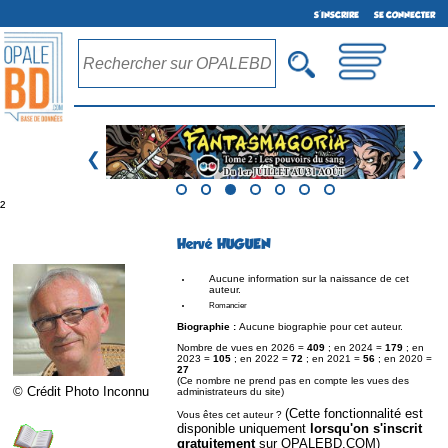
S'INSCRIRE
SE CONNECTER
❮
❯
²
Hervé HUGUEN
Aucune information sur la naissance de cet
auteur.
Romancier
Biographie :
Aucune biographie pour cet auteur.
Nombre de vues en 2026 =
409
; en 2024 =
179
; en
2023 =
105
; en 2022 =
72
; en 2021 =
56
; en 2020 =
27
(Ce nombre ne prend pas en compte les vues des
© Crédit Photo Inconnu
administrateurs du site)
(Cette fonctionnalité est
Vous êtes cet auteur ?
disponible uniquement
lorsqu'on s'inscrit
gratuitement
sur OPALEBD.COM)