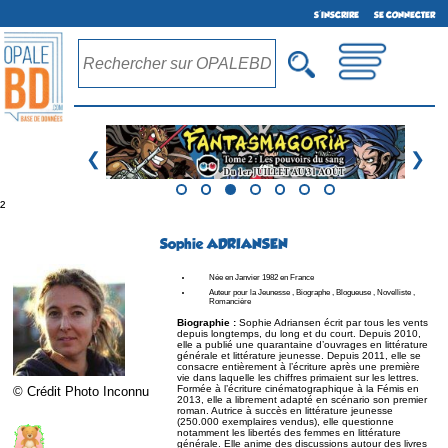
S'INSCRIRE
SE CONNECTER
❮
❯
²
Sophie ADRIANSEN
Née en Janvier 1982 en France
Auteur pour la Jeunesse , Biographe , Blogueuse , Novelliste ,
Romancière
Biographie :
Sophie Adriansen écrit par tous les vents
depuis longtemps, du long et du court. Depuis 2010,
elle a publié une quarantaine d’ouvrages en littérature
générale et littérature jeunesse. Depuis 2011, elle se
consacre entièrement à l’écriture après une première
vie dans laquelle les chiffres primaient sur les lettres.
Formée à l’écriture cinématographique à la Fémis en
© Crédit Photo Inconnu
2013, elle a librement adapté en scénario son premier
roman. Autrice à succès en littérature jeunesse
(250.000 exemplaires vendus), elle questionne
notamment les libertés des femmes en littérature
générale. Elle anime des discussions autour des livres