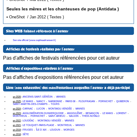
Seules les mères et les chanteuses de pop (Antidata )
• OneShot / Jan 2012 ( Textes )
Sites WEB faisant référence à l'auteur
Son site officiel (www.sophieadriansen.fr)
Affiches de festivals réalisées par l'auteur
Pas d'affiches de festivals référencées pour cet auteur
Affiches d'expositions relatives à l'auteur
Pas d'affiches d'expositions référencées pour cet auteur
Liste (non exhaustive) des manifestations auquelles l'auteur a déjà participé
en 2026
:
ANCENIS-SAINT-GÉRÉON
-
VANNES
en 2025
:
LE MANS
-
NANCY
-
NARBONNE
-
PARIS 08
-
PLOUFRAGAN
-
PORNICHET
-
QUIBERON
-
SAINT-MARTIN-DES-CHAMPS
-
TOURS
en 2024
:
CARNAC
-
LUCON
-
MONTAIGU-VENDÉE
-
VANNES
en 2023
:
AGGLOMÉRATION DUNKERQUOISE
-
ANGOULÊME
-
BESANÇON
-
LE MANS
-
LORIENT
-
MONTREUIL
-
PORNICHET
-
SAINT-BRIEUC
-
SAUJON
-
THEIX-NOYALO
en 2022
:
LOUDÉAC
-
MONTAIGU-VENDÉE
-
VANNES
en 2021
:
LE TOUQUET-PARIS-PLAGE
-
MONTREUIL
-
VANNES
en 2019
:
FRUGES
-
ÎLE D´AIX
-
LOUDUN
-
MORGES
en 2018
:
SÈTE