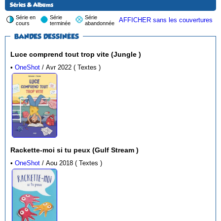
Séries & Albums
Série en
Série
Série
AFFICHER sans les couvertures
cours
terminée
abandonnée
BANDES DESSINÉES
Luce comprend tout trop vite (Jungle )
•
OneShot
/ Avr 2022 ( Textes )
Rackette-moi si tu peux (Gulf Stream )
•
OneShot
/ Aou 2018 ( Textes )