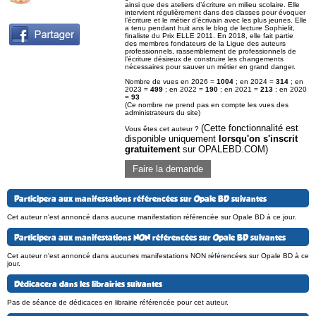
ainsi que des ateliers d’écriture en milieu scolaire. Elle
intervient régulièrement dans des classes pour évoquer
l’écriture et le métier d’écrivain avec les plus jeunes. Elle
a tenu pendant huit ans le blog de lecture Sophielit,
finaliste du Prix ELLE 2011. En 2018, elle fait partie
des membres fondateurs de la Ligue des auteurs
professionnels, rassemblement de professionnels de
l’écriture désireux de construire les changements
nécessaires pour sauver un métier en grand danger.
Nombre de vues en 2026 =
1004
; en 2024 =
314
; en
2023 =
499
; en 2022 =
190
; en 2021 =
213
; en 2020
=
93
(Ce nombre ne prend pas en compte les vues des
administrateurs du site)
(Cette fonctionnalité est
Vous êtes cet auteur ?
disponible uniquement
lorsqu'on s'inscrit
gratuitement
sur OPALEBD.COM)
Faire la demande
Participera aux manifestations référencées sur Opale BD suivantes
Cet auteur n'est annoncé dans aucune manifestation référencée sur Opale BD à ce jour.
Participera aux manifestations NON référencées sur Opale BD suivantes
Cet auteur n'est annoncé dans aucunes manifestations NON référencées sur Opale BD à ce
jour.
Dédicacera dans les librairies suivantes
Pas de séance de dédicaces en librairie référencée pour cet auteur.