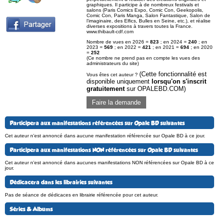
graphiques. Il participe à de nombreux festivals et
salons (Paris Comics Expo, Comic Con, Geekopolis,
Comic Con, Paris Manga, Salon Fantastique, Salon de
l’imaginaire, des Elfics, Bulles en Seine, etc.), et réalise
diverses expositions à travers toutes la France.
www.thibault-cdf.com
Nombre de vues en 2026 =
823
; en 2024 =
240
; en
2023 =
569
; en 2022 =
421
; en 2021 =
694
; en 2020
=
252
(Ce nombre ne prend pas en compte les vues des
administrateurs du site)
(Cette fonctionnalité est
Vous êtes cet auteur ?
disponible uniquement
lorsqu'on s'inscrit
gratuitement
sur OPALEBD.COM)
Faire la demande
Participera aux manifestations référencées sur Opale BD suivantes
Cet auteur n'est annoncé dans aucune manifestation référencée sur Opale BD à ce jour.
Participera aux manifestations NON référencées sur Opale BD suivantes
Cet auteur n'est annoncé dans aucunes manifestations NON référencées sur Opale BD à ce
jour.
Dédicacera dans les librairies suivantes
Pas de séance de dédicaces en librairie référencée pour cet auteur.
Séries & Albums