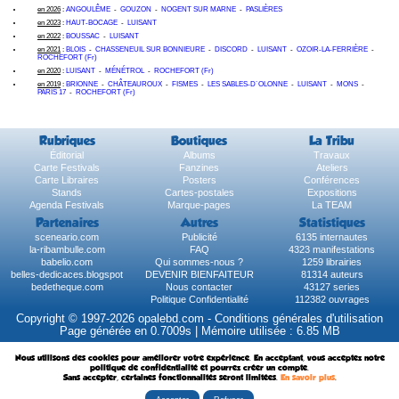
en 2026
:
ANGOULÊME
-
GOUZON
-
NOGENT SUR MARNE
-
PASLIÈRES
en 2023
:
HAUT-BOCAGE
-
LUISANT
en 2022
:
BOUSSAC
-
LUISANT
en 2021
:
BLOIS
-
CHASSENEUIL SUR BONNIEURE
-
DISCORD
-
LUISANT
-
OZOIR-LA-FERRIÈRE
-
ROCHEFORT (Fr)
en 2020
:
LUISANT
-
MÉNÉTROL
-
ROCHEFORT (Fr)
en 2019
:
BRIONNE
-
CHÂTEAUROUX
-
FISMES
-
LES SABLES-D´OLONNE
-
LUISANT
-
MONS
-
PARIS 17
-
ROCHEFORT (Fr)
Rubriques
Boutiques
La Tribu
Éditorial
Albums
Travaux
Carte Festivals
Fanzines
Ateliers
Carte Libraires
Posters
Conférences
Stands
Cartes-postales
Expositions
Agenda Festivals
Marque-pages
La TEAM
Partenaires
Autres
Statistiques
sceneario.com
Publicité
6135 internautes
la-ribambulle.com
FAQ
4323 manifestations
babelio.com
Qui sommes-nous ?
1259 librairies
belles-dedicaces.blogspot
DEVENIR BIENFAITEUR
81314 auteurs
bedetheque.com
Nous contacter
43127 series
Politique Confidentialité
112382 ouvrages
Copyright © 1997-2026 opalebd.com -
Conditions générales d'utilisation
Page générée en 0.7009s | Mémoire utilisée : 6.85 MB
Nous utilisons des cookies pour améliorer votre expérience. En acceptant, vous acceptez notre
politique de confidentialité et pourrez créer un compte.
Sans accepter, certaines fonctionnalités seront limitées.
En savoir plus
.