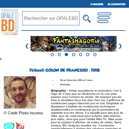
S'INSCRIRE
SE CONNECTER
❮
❯
²
Thibault COLON DE FRANCIOSI | THIB
Né en Décembre 1984 en France
Illustrateur
Biographie :
Artiste autodidacte et polyvalent c’est à
l’âge de 17ans que se déclenche en lui une vraie
passion pour l’univers du dessin. Ne baissant pas les
bras et travaillant deux fois plus chez soi, il griffonna de
nombreuses pages blanches jour et nuit. Graphiste et
Illustrateur il maitrise de nombreuses techniques
(traditionnelles et numériques) qui lui permettent de
© Crédit Photo Inconnu
satisfaire tous les clients. Il a travaillé pour des jeux de
rôles, jeux de cartes,livre pour enfants, sites internet,
jeux vidéo, ainsi que pour l’artiste Miss.Tic. Mais aussi
pour la création d’affiches, de cartes de visites, flyers,
romans, BD, fresques murales, etc. Il recherche
perpétuellement à réaliser des créations originales et