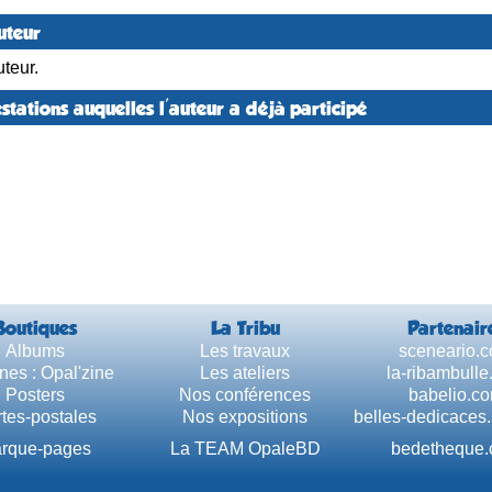
uteur
teur.
stations auquelles l'auteur a déjà participé
Boutiques
La Tribu
Partenair
Albums
Les travaux
sceneario.
nes : Opal'zine
Les ateliers
la-ribambull
Posters
Nos conférences
babelio.c
tes-postales
Nos expositions
belles-dedicaces
rque-pages
La TEAM OpaleBD
bedetheque