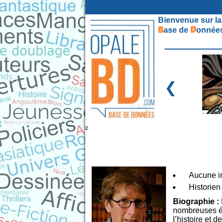
Bienvenue sur la
B
D
ase de
onnées
❮
²
Aucune in
Historien
Biographie :
nombreuses ét
l’histoire et d