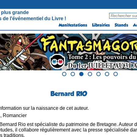
 plus grande
 de l'événementiel du Livre !
Manifestations
Librairies
Stands
A
Bernard RIO
formation sur la naissance de cet auteur.
 , Romancier
Bernard Rio est spécialiste du patrimoine de Bretagne. Auteur 
udes, il collabore régulièrement avec la presse spécialisée da
es traditions.