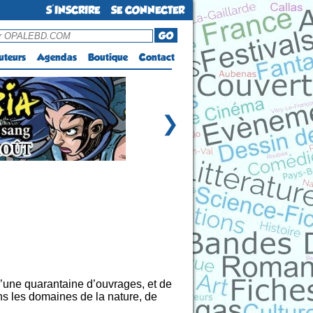
S'INSCRIRE
SE CONNECTER
GO
uteurs
Agendas
Boutique
Contact
❯
d’une quarantaine d’ouvrages, et de
ns les domaines de la nature, de