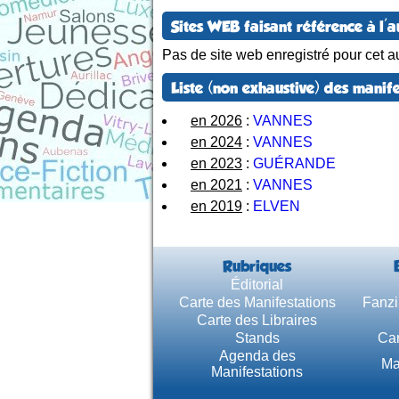
Sites WEB faisant référence à l'a
Pas de site web enregistré pour cet au
Liste (non exhaustive) des manife
en 2026
:
VANNES
en 2024
:
VANNES
en 2023
:
GUÉRANDE
en 2021
:
VANNES
en 2019
:
ELVEN
Rubriques
Éditorial
Carte des Manifestations
Fanzi
Carte des Libraires
Stands
Car
Agenda des
Ma
Manifestations