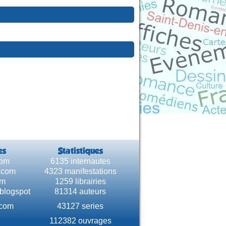
es
Statistiques
com
6135 internautes
e.com
4323 manifestations
om
1259 librairies
.blogspot
81314 auteurs
.com
43127 series
112382 ouvrages