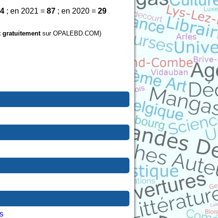
4
; en 2021 =
87
; en 2020 =
29
t gratuitement
sur OPALEBD.COM)
s