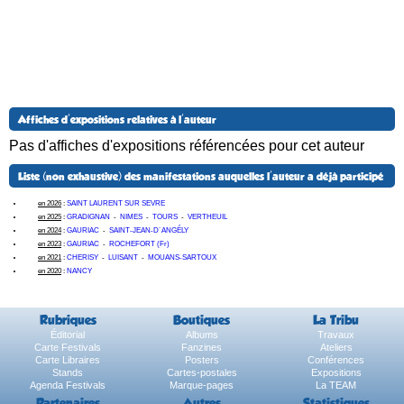
Affiches d'expositions relatives à l'auteur
Pas d'affiches d'expositions référencées pour cet auteur
Liste (non exhaustive) des manifestations auquelles l'auteur a déjà participé
en 2026
:
SAINT LAURENT SUR SEVRE
en 2025
:
GRADIGNAN
-
NIMES
-
TOURS
-
VERTHEUIL
en 2024
:
GAURIAC
-
SAINT-JEAN-D´ANGÉLY
en 2023
:
GAURIAC
-
ROCHEFORT (Fr)
en 2021
:
CHERISY
-
LUISANT
-
MOUANS-SARTOUX
en 2020
:
NANCY
Rubriques
Boutiques
La Tribu
Éditorial
Albums
Travaux
Carte Festivals
Fanzines
Ateliers
Carte Libraires
Posters
Conférences
Stands
Cartes-postales
Expositions
Agenda Festivals
Marque-pages
La TEAM
Partenaires
Autres
Statistiques