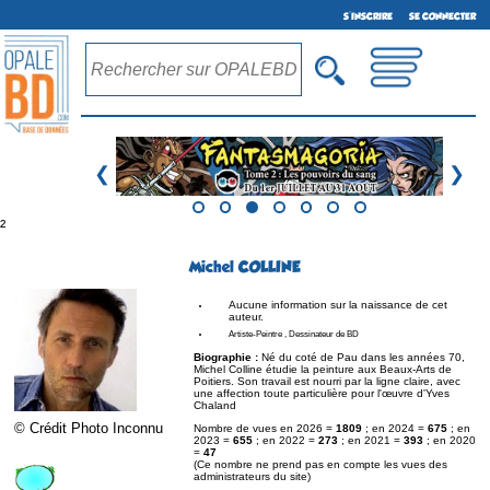
S'INSCRIRE
SE CONNECTER
❮
❯
²
Michel COLLINE
Aucune information sur la naissance de cet
auteur.
Artiste-Peintre , Dessinateur de BD
Biographie :
Né du coté de Pau dans les années 70,
Michel Colline étudie la peinture aux Beaux-Arts de
Poitiers. Son travail est nourri par la ligne claire, avec
une affection toute particulière pour l'œuvre d'Yves
Chaland
© Crédit Photo Inconnu
Nombre de vues en 2026 =
1809
; en 2024 =
675
; en
2023 =
655
; en 2022 =
273
; en 2021 =
393
; en 2020
=
47
(Ce nombre ne prend pas en compte les vues des
administrateurs du site)