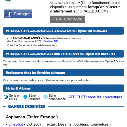
(Cette fonctionnalité est
Vous êtes cet auteur ?
disponible uniquement
lorsqu'on s'inscrit
gratuitement
sur OPALEBD.COM)
Faire la demande
Participera aux manifestations référencées sur Opale BD suivantes
SAINT-JEAN-D´ANGÉLY
(Charente-Maritime - France)
du 7 au 8 novembre 2026
,
Festival BD
Présent sur l'ensemble des jours de la manifestation.
Participera aux manifestations NON référencées sur Opale BD suivantes
Cet auteur n'est annoncé dans aucunes manifestations NON référencées sur Opale BD à ce
jour.
Dédicacera dans les librairies suivantes
Pas de séance de dédicaces en librairie référencée pour cet auteur.
Séries & Albums
Série en
Série
Série
AFFICHER sans les couvertures
cours
terminée
abandonnée
BANDES DESSINÉES
Aspicman (Treize Etrange )
•
OneShot
/ Oct 2007 ( Textes, Dessins, Couleurs, Couverture )