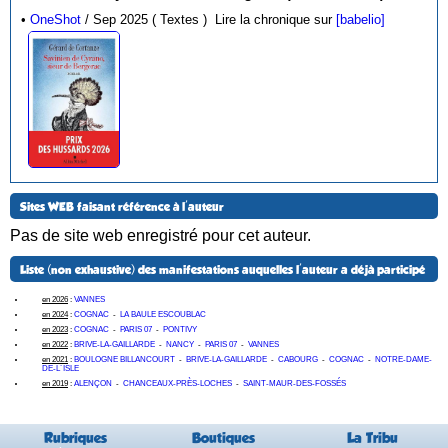
•
OneShot
/ Sep 2025 ( Textes )
Lire la chronique sur
[babelio]
Sites WEB faisant référence à l'auteur
Pas de site web enregistré pour cet auteur.
Liste (non exhaustive) des manifestations auquelles l'auteur a déjà participé
en 2026
:
VANNES
en 2024
:
COGNAC
-
LA BAULE ESCOUBLAC
en 2023
:
COGNAC
-
PARIS 07
-
PONTIVY
en 2022
:
BRIVE-LA-GAILLARDE
-
NANCY
-
PARIS 07
-
VANNES
en 2021
:
BOULOGNE BILLANCOURT
-
BRIVE-LA-GAILLARDE
-
CABOURG
-
COGNAC
-
NOTRE-DAME-
DE-L´ISLE
en 2019
:
ALENÇON
-
CHANCEAUX-PRÈS-LOCHES
-
SAINT-MAUR-DES-FOSSÉS
Rubriques
Boutiques
La Tribu