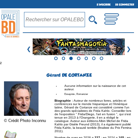
S'INSCRIRE
SE CONNECTER
❮
❯
²
Gérard DE CORTANZE
Aucune information sur la naissance de cet
auteur.
Essayiste , Romancier
Biographie :
Auteur de nombreux livres, articles et
conférences sur le monde hispanique et l'Amérique
latine, Gérard de Cortanze est considéré comme l'un
des grands spécialistes de Frida Kahlo. Conseiller lors
de l'exposition " Frida/Diego, l'art en fusion ", qui s'est
tenue en 2013 à l'Orangerie, il en a rédigé le
© Crédit Photo Inconnu
catalogue. Auteur aux éditions Albin Michel de Frida
Kahlo par Gisèle Freund (2013), il a également publié
Frida Kahlo, la beauté terrible (finaliste du Prix Femina
2011).
Nombre de vues en 2026 =
227
; en 2024 =
105
; en