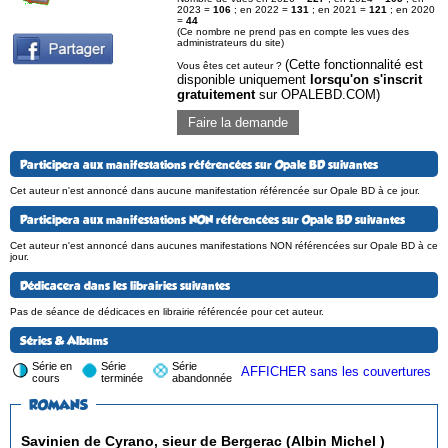
2023 =
106
; en 2022 =
131
; en 2021 =
121
; en 2020
=
44
(Ce nombre ne prend pas en compte les vues des
administrateurs du site)
(Cette fonctionnalité est
Vous êtes cet auteur ?
disponible uniquement
lorsqu'on s'inscrit
gratuitement
sur OPALEBD.COM)
Faire la demande
Participera aux manifestations référencées sur Opale BD suivantes
Cet auteur n'est annoncé dans aucune manifestation référencée sur Opale BD à ce jour.
Participera aux manifestations NON référencées sur Opale BD suivantes
Cet auteur n'est annoncé dans aucunes manifestations NON référencées sur Opale BD à ce
jour.
Dédicacera dans les librairies suivantes
Pas de séance de dédicaces en librairie référencée pour cet auteur.
Séries & Albums
Série en
Série
Série
AFFICHER sans les couvertures
cours
terminée
abandonnée
ROMANS
Savinien de Cyrano, sieur de Bergerac (Albin Michel )