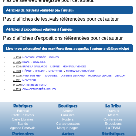
Pas de site web enregistré pour cet auteur.
Affiches de festivals réalisées par l'auteur
Pas d'affiches de festivals référencées pour cet auteur
Affiches d'expositions relatives à l'auteur
Pas d'affiches d'expositions référencées pour cet auteur
Liste (non exhaustive) des manifestations auquelles l'auteur a déjà participé
en 2026
:
MONTAIGU-VENDÉE
-
VANNES
en 2025
:
BLAYE
-
JUVARDEIL
en 2024
:
BRIVE-LA-GAILLARDE
-
L´ÉPINE
-
MONTAIGU-VENDÉE
en 2023
:
L´ÉPINE
-
LE MANS
-
MONTREUIL
-
MORTAGNE-SUR-SÈVRE
en 2022
:
JARD-SUR-MER
-
JUVARDEIL
-
LA FERTÉ-BERNARD
-
MONTAIGU-VENDÉE
-
VIERZON
en 2021
:
MONTREUIL
en 2020
:
LA FERTÉ-BERNARD
en 2019
:
CHANCEAUX-PRÈS-LOCHES
Rubriques
Boutiques
La Tribu
Éditorial
Albums
Travaux
Carte Festivals
Fanzines
Ateliers
Carte Libraires
Posters
Conférences
Stands
Cartes-postales
Expositions
Agenda Festivals
Marque-pages
La TEAM
Partenaires
Autres
Statistiques