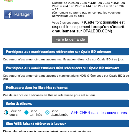
Nombre de vues en 2026 =
439
; en 2024 =
160
; en
2023 =
254
; en 2022 =
144
; en 2021 =
98
; en 2020
=
89
(Ce nombre ne prend pas en compte les vues des
administrateurs du site)
(Cette fonctionnalité est
Vous êtes cet auteur ?
disponible uniquement
lorsqu'on s'inscrit
gratuitement
sur OPALEBD.COM)
Faire la demande
Participera aux manifestations référencées sur Opale BD suivantes
Cet auteur n'est annoncé dans aucune manifestation référencée sur Opale BD à ce jour.
Participera aux manifestations NON référencées sur Opale BD suivantes
Cet auteur n'est annoncé dans aucunes manifestations NON référencées sur Opale BD à ce
jour.
Dédicacera dans les librairies suivantes
Pas de séance de dédicaces en librairie référencée pour cet auteur.
Séries & Albums
Série en
Série
Série
AFFICHER sans les couvertures
cours
terminée
abandonnée
Sites WEB faisant référence à l'auteur