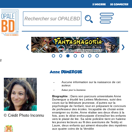
S'INSCRIRE
SE CONNECTER
❮
❯
²
Anne DUMERGUE
Aucune information sur la naissance de cet
auteur.
Auteur pour la Jeunesse
Biographie :
Dans son parcours universitaire Anne
Dumergue a étudié les Lettres Modernes, suivi des
cours sur la littérature jeunesse, d’autres sur la
psychologie de l’enfant, tout en préparant le concours
de professeur des écoles. Incapable de choisir entre
enseigner ou écrire, Anne réalise ses deux rêves à la
© Crédit Photo Inconnu
fois, avec le désir enthousiaste d’entraîner les enfants
vers le plaisir de lire. Sa série policière tient en haleine
les jeunes lecteurs au fil des aventures de Teddy et
Laure, deux enfants qui aiment résoudre des mystères
aux quatre coins de la Vendée