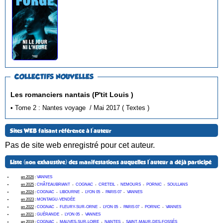
COLLECTIFS NOUVELLES
Les romanciers nantais (P'tit Louis )
• Tome 2 : Nantes voyage / Mai 2017 ( Textes )
Sites WEB faisant référence à l'auteur
Pas de site web enregistré pour cet auteur.
Liste (non exhaustive) des manifestations auquelles l'auteur a déjà participé
en 2026
:
VANNES
en 2025
:
CHÂTEAUBRIANT
-
COGNAC
-
CRETEIL
-
NEMOURS
-
PORNIC
-
SOULLANS
en 2024
:
COGNAC
-
LIBOURNE
-
LYON 05
-
PARIS 07
-
VANNES
en 2023
:
MONTAIGU-VENDÉE
en 2022
:
COGNAC
-
FLEURY-SUR-ORNE
-
LYON 05
-
PARIS 07
-
PORNIC
-
VANNES
en 2021
:
GUÉRANDE
-
LYON 05
-
VANNES
en 2019
:
COGNAC
-
MAUVES-SUR-LOIRE
-
NANTES
-
SAINT-MAUR-DES-FOSSÉS