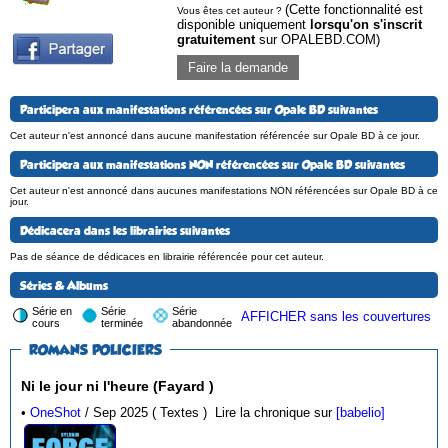
(Cette fonctionnalité est
Vous êtes cet auteur ?
disponible uniquement
lorsqu'on s'inscrit
gratuitement
sur OPALEBD.COM)
Faire la demande
Participera aux manifestations référencées sur Opale BD suivantes
Cet auteur n'est annoncé dans aucune manifestation référencée sur Opale BD à ce jour.
Participera aux manifestations NON référencées sur Opale BD suivantes
Cet auteur n'est annoncé dans aucunes manifestations NON référencées sur Opale BD à ce
jour.
Dédicacera dans les librairies suivantes
Pas de séance de dédicaces en librairie référencée pour cet auteur.
Séries & Albums
Série en
Série
Série
AFFICHER sans les couvertures
cours
terminée
abandonnée
ROMANS POLICIERS
Ni le jour ni l'heure (Fayard )
•
OneShot
/ Sep 2025 ( Textes )
Lire la chronique sur
[babelio]