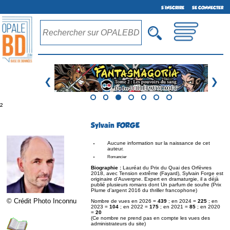
S'INSCRIRE
SE CONNECTER
❮
❯
²
Sylvain FORGE
Aucune information sur la naissance de cet
auteur.
Romancier
Biographie :
Lauréat du Prix du Quai des Orfèvres
2018, avec Tension extrême (Fayard), Sylvain Forge est
originaire d’Auvergne. Expert en dramaturgie, il a déjà
publié plusieurs romans dont Un parfum de soufre (Prix
Plume d’argent 2016 du thriller francophone)
© Crédit Photo Inconnu
Nombre de vues en 2026 =
439
; en 2024 =
225
; en
2023 =
104
; en 2022 =
175
; en 2021 =
85
; en 2020
=
20
(Ce nombre ne prend pas en compte les vues des
administrateurs du site)