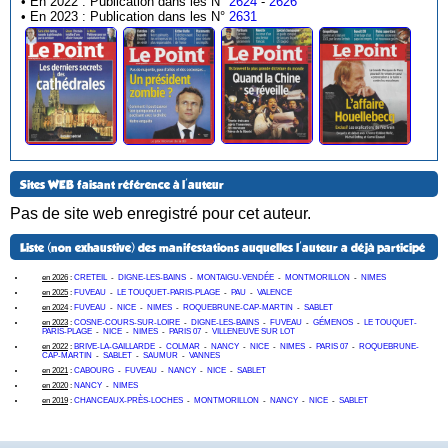
• En 2022 : Publication dans les N°
2624
-
2626
• En 2023 : Publication dans les N°
2631
Sites WEB faisant référence à l'auteur
Pas de site web enregistré pour cet auteur.
Liste (non exhaustive) des manifestations auquelles l'auteur a déjà participé
en 2026
:
CRETEIL
-
DIGNE-LES-BAINS
-
MONTAIGU-VENDÉE
-
MONTMORILLON
-
NIMES
en 2025
:
FUVEAU
-
LE TOUQUET-PARIS-PLAGE
-
PAU
-
VALENCE
en 2024
:
FUVEAU
-
NICE
-
NIMES
-
ROQUEBRUNE-CAP-MARTIN
-
SABLET
en 2023
:
COSNE-COURS-SUR-LOIRE
-
DIGNE-LES-BAINS
-
FUVEAU
-
GÉMENOS
-
LE TOUQUET-
PARIS-PLAGE
-
NICE
-
NIMES
-
PARIS 07
-
VILLENEUVE SUR LOT
en 2022
:
BRIVE-LA-GAILLARDE
-
COLMAR
-
NANCY
-
NICE
-
NIMES
-
PARIS 07
-
ROQUEBRUNE-
CAP-MARTIN
-
SABLET
-
SAUMUR
-
VANNES
en 2021
:
CABOURG
-
FUVEAU
-
NANCY
-
NICE
-
SABLET
en 2020
:
NANCY
-
NIMES
en 2019
:
CHANCEAUX-PRÈS-LOCHES
-
MONTMORILLON
-
NANCY
-
NICE
-
SABLET