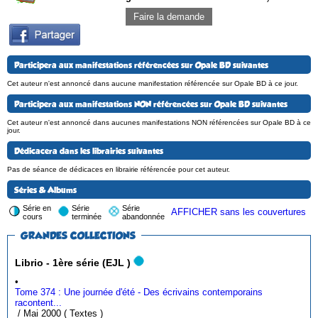
Faire la demande
Participera aux manifestations référencées sur Opale BD suivantes
Cet auteur n'est annoncé dans aucune manifestation référencée sur Opale BD à ce jour.
Participera aux manifestations NON référencées sur Opale BD suivantes
Cet auteur n'est annoncé dans aucunes manifestations NON référencées sur Opale BD à ce
jour.
Dédicacera dans les librairies suivantes
Pas de séance de dédicaces en librairie référencée pour cet auteur.
Séries & Albums
Série en
Série
Série
AFFICHER sans les couvertures
cours
terminée
abandonnée
GRANDES COLLECTIONS
Librio - 1ère série (EJL )
•
Tome 374 : Une journée d'été - Des écrivains contemporains
racontent...
/ Mai 2000 ( Textes )