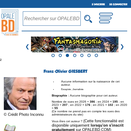
S'INSCRIRE
SE CONNECTER
❮
❯
²
Franz-Olivier GIESBERT
Aucune information sur la naissance de cet
auteur.
Essayiste , Journaliste
Biographie :
Aucune biographie pour cet auteur.
Nombre de vues en 2026 =
386
; en 2024 =
195
; en
2023 =
207
; en 2022 =
176
; en 2021 =
102
; en 2020
=
55
(Ce nombre ne prend pas en compte les vues des
© Crédit Photo Inconnu
administrateurs du site)
(Cette fonctionnalité est
Vous êtes cet auteur ?
disponible uniquement
lorsqu'on s'inscrit
gratuitement
sur OPALEBD.COM)