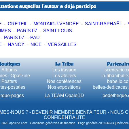
stations auquelles l'auteur a déjà participé
E
-
CRETEIL
-
MONTAIGU-VENDÉE
-
SAINT-RAPHAËL
-
IMES
-
PARIS 07
-
SAINT LOUIS
-
PARIS 07
-
PAU
E
-
NANCY
-
NICE
-
VERSAILLES
Boutiques
La Tribu
Partenair
Albums
Les travaux
sceneario.
nes : Opal'zine
Les ateliers
la-ribambull
Posters
Nos conférences
babelio.c
tes-postales
Nos expositions
belles-dedicaces
rque-pages
La TEAM OpaleBD
bedetheque
MES-NOUS ?
-
DEVENIR MEMBRE BIENFAITEUR
-
NOUS 
CONFIDENTIALITÉ
7-2026 opalebd.com -
Conditions générales d'utilisation
- Page générée en 0.6667s | Mémoire u