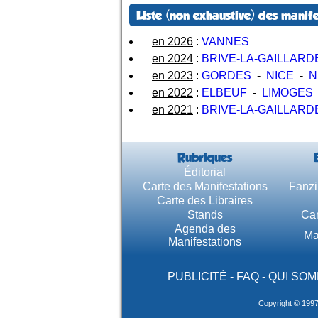
Liste (non exhaustive) des manife
en 2026
:
VANNES
en 2024
:
BRIVE-LA-GAILLARD
en 2023
:
GORDES
-
NICE
-
N
en 2022
:
ELBEUF
-
LIMOGES
en 2021
:
BRIVE-LA-GAILLARD
Rubriques
Éditorial
Carte des Manifestations
Fanzi
Carte des Libraires
Stands
Car
Agenda des
Ma
Manifestations
PUBLICITÉ
-
FAQ
-
QUI SOM
Copyright © 199