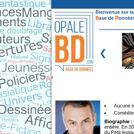
Bienvenue sur la
B
D
ase de
onnées
❮
²
Aucune in
Comédien
Biographie :
entière. En 20
du Petit lexi