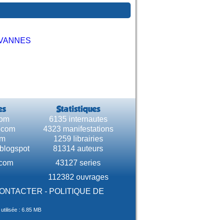
VANNES
es
Statistiques
com
6135 internautes
e.com
4323 manifestations
om
1259 librairies
.blogspot
81314 auteurs
.com
43127 series
112382 ouvrages
CONTACTER
-
POLITIQUE DE
tilisée : 6.85 MB