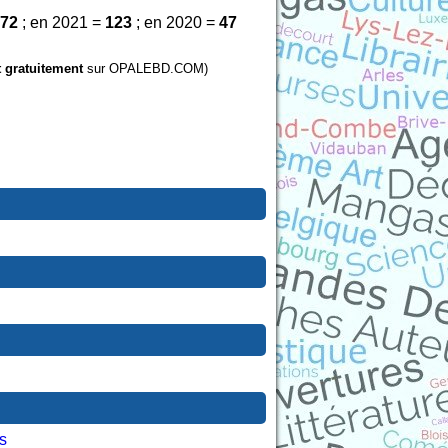
72
; en 2021 =
123
; en 2020 =
47
t gratuitement
sur OPALEBD.COM)
s