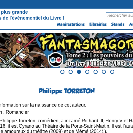
 plus grande
 de l'événementiel du Livre !
Manifestations
Librairies
Stands
A
Philippe TORRETON
formation sur la naissance de cet auteur.
 , Romancier
Philippe Torreton, comédien, a incarné Richard III, Henry V et 
16, il est Cyrano au Théâtre de la Porte-Saint-Martin. Il est l’au
que amoureux du théâtre (2009) et de Mémé (2014).).