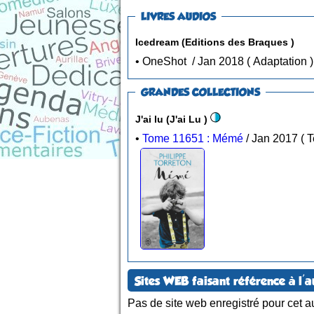
LIVRES AUDIOS
Icedream (Editions des Braques )
• OneShot / Jan 2018 ( Adaptation )
GRANDES COLLECTIONS
J'ai lu (J'ai Lu )
•
Tome 11651 : Mémé
/ J
Sites WEB faisant référence à l'a
Pas de site web enregistré pour cet au