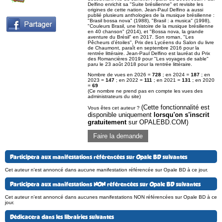
Delfino enrichit sa "Suite brésilienne" et revisite les
origines de cette nation. Jean-Paul Delfino a aussi
publié plusieurs anthologies de la musique brésilienne :
"Brasil bossa nova" (1988), "Brasil : a musica" (1998),
"Couleurs Brasil, une histoire de la musique brésilienne
en 40 chanson" (2014), et "Bossa nova, la grande
aventure du Brésil" en 2017. Son roman, "Les
Pêcheurs d’étoiles", Prix des Lycéens du Salon du livre
de Chaumont, paraît en septembre 2016 pour la
rentrée littéraire. Jean-Paul Delfino est lauréat du Prix
des Romancières 2019 pour "Les voyages de sable"
paru le 23 août 2018 pour la rentrée littéraire.
Nombre de vues en 2026 =
728
; en 2024 =
187
; en
2023 =
147
; en 2022 =
111
; en 2021 =
131
; en 2020
=
69
(Ce nombre ne prend pas en compte les vues des
administrateurs du site)
(Cette fonctionnalité est
Vous êtes cet auteur ?
disponible uniquement
lorsqu'on s'inscrit
gratuitement
sur OPALEBD.COM)
Faire la demande
Participera aux manifestations référencées sur Opale BD suivantes
Cet auteur n'est annoncé dans aucune manifestation référencée sur Opale BD à ce jour.
Participera aux manifestations NON référencées sur Opale BD suivantes
Cet auteur n'est annoncé dans aucunes manifestations NON référencées sur Opale BD à ce
jour.
Dédicacera dans les librairies suivantes