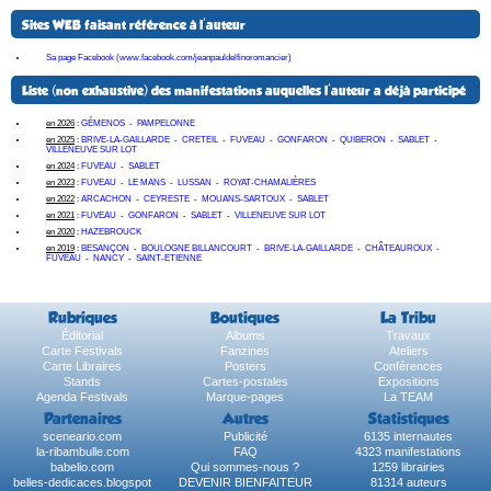
Sites WEB faisant référence à l'auteur
Sa page Facebook (www.facebook.com/jeanpauldelfinoromancier)
Liste (non exhaustive) des manifestations auquelles l'auteur a déjà participé
en 2026
:
GÉMENOS
-
PAMPELONNE
en 2025
:
BRIVE-LA-GAILLARDE
-
CRETEIL
-
FUVEAU
-
GONFARON
-
QUIBERON
-
SABLET
-
VILLENEUVE SUR LOT
en 2024
:
FUVEAU
-
SABLET
en 2023
:
FUVEAU
-
LE MANS
-
LUSSAN
-
ROYAT-CHAMALIÈRES
en 2022
:
ARCACHON
-
CEYRESTE
-
MOUANS-SARTOUX
-
SABLET
en 2021
:
FUVEAU
-
GONFARON
-
SABLET
-
VILLENEUVE SUR LOT
en 2020
:
HAZEBROUCK
en 2019
:
BESANÇON
-
BOULOGNE BILLANCOURT
-
BRIVE-LA-GAILLARDE
-
CHÂTEAUROUX
-
FUVEAU
-
NANCY
-
SAINT-ETIENNE
Rubriques
Boutiques
La Tribu
Éditorial
Albums
Travaux
Carte Festivals
Fanzines
Ateliers
Carte Libraires
Posters
Conférences
Stands
Cartes-postales
Expositions
Agenda Festivals
Marque-pages
La TEAM
Partenaires
Autres
Statistiques
sceneario.com
Publicité
6135 internautes
la-ribambulle.com
FAQ
4323 manifestations
babelio.com
Qui sommes-nous ?
1259 librairies
belles-dedicaces.blogspot
DEVENIR BIENFAITEUR
81314 auteurs