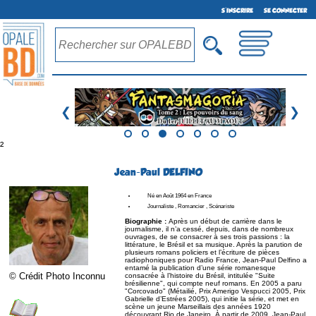
S'INSCRIRE
SE CONNECTER
❮
❯
²
Jean-Paul DELFINO
Né en Août 1964 en France
Journaliste , Romancier , Scénariste
Biographie :
Après un début de carrière dans le
journalisme, il n’a cessé, depuis, dans de nombreux
ouvrages, de se consacrer à ses trois passions : la
littérature, le Brésil et sa musique. Après la parution de
plusieurs romans policiers et l’écriture de pièces
radiophoniques pour Radio France, Jean-Paul Delfino a
entamé la publication d’une série romanesque
© Crédit Photo Inconnu
consacrée à l’histoire du Brésil, intitulée "Suite
brésilienne", qui compte neuf romans. En 2005 a paru
"Corcovado" (Métailié, Prix Amerigo Vespucci 2005, Prix
Gabrielle d’Estrées 2005), qui initie la série, et met en
scène un jeune Marseillais des années 1920
découvrant Rio de Janeiro. À partir de 2009, Jean-Paul