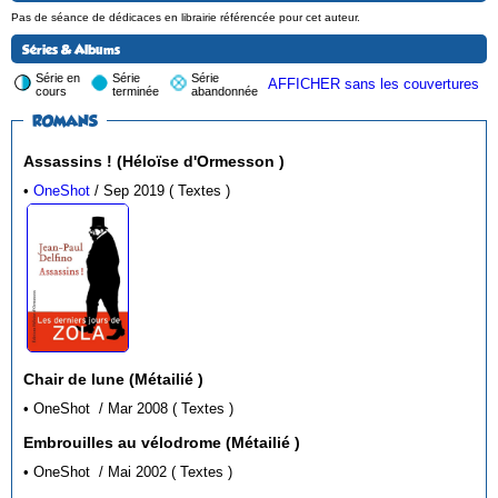
Pas de séance de dédicaces en librairie référencée pour cet auteur.
Séries & Albums
Série en
Série
Série
AFFICHER sans les couvertures
cours
terminée
abandonnée
ROMANS
Assassins ! (Héloïse d'Ormesson )
•
OneShot
/ Sep 2019 ( Textes )
Chair de lune (Métailié )
• OneShot / Mar 2008 ( Textes )
Embrouilles au vélodrome (Métailié )
• OneShot / Mai 2002 ( Textes )