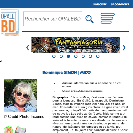
S'INSCRIRE
SE CONNECTER
❮
❯
²
Dominique SIMON | MIDO
Aucune information sur la naissance de cet
auteur.
Artiste-Peintre , Auteur pour la Jeunesse
Biographie :
"Je suis Mido, c’est mon nom d’auteur
pour la jeunesse. En réalité, je m’appelle Dominique
Simon, mais qu’importe mon vrai nom. J’ai 56 ans, un
mari, trois enfants et un gros chien. Le gros chien n’est
pas anodin, puisqu’il fait partie de mon premier recueil
de nouvelles Les soirs après l’école. Mido sonne tout
© Crédit Photo Inconnu
rond comme une bulle de savon, comme la rondeur du
soleil et la beauté de mes rêves d’enfants. Je suis une
rêveuse, une passionnée de dessin, de peinture, de
nature, de littérature de jeunesse et de la vie, tout
simplement. J’ai toujours écrit, toujours dessiné et c’est