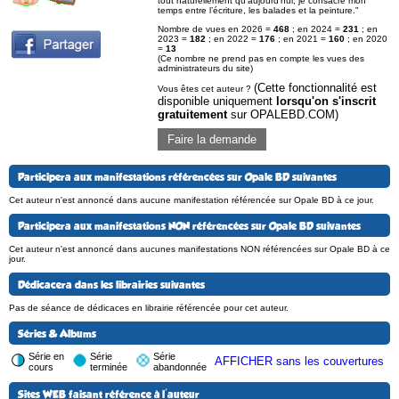
tout naturellement qu’aujourd’hui, je consacre mon
temps entre l’écriture, les balades et la peinture."
Nombre de vues en 2026 =
468
; en 2024 =
231
; en
2023 =
182
; en 2022 =
176
; en 2021 =
160
; en 2020
=
13
(Ce nombre ne prend pas en compte les vues des
administrateurs du site)
(Cette fonctionnalité est
Vous êtes cet auteur ?
disponible uniquement
lorsqu'on s'inscrit
gratuitement
sur OPALEBD.COM)
Faire la demande
Participera aux manifestations référencées sur Opale BD suivantes
Cet auteur n'est annoncé dans aucune manifestation référencée sur Opale BD à ce jour.
Participera aux manifestations NON référencées sur Opale BD suivantes
Cet auteur n'est annoncé dans aucunes manifestations NON référencées sur Opale BD à ce
jour.
Dédicacera dans les librairies suivantes
Pas de séance de dédicaces en librairie référencée pour cet auteur.
Séries & Albums
Série en
Série
Série
AFFICHER sans les couvertures
cours
terminée
abandonnée
Sites WEB faisant référence à l'auteur