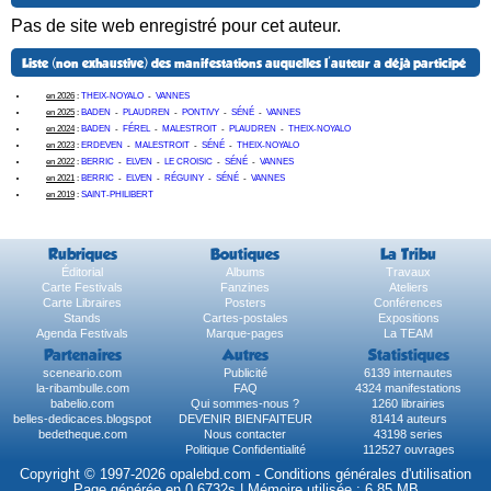
Pas de site web enregistré pour cet auteur.
Liste (non exhaustive) des manifestations auquelles l'auteur a déjà participé
en 2026
:
THEIX-NOYALO
-
VANNES
en 2025
:
BADEN
-
PLAUDREN
-
PONTIVY
-
SÉNÉ
-
VANNES
en 2024
:
BADEN
-
FÉREL
-
MALESTROIT
-
PLAUDREN
-
THEIX-NOYALO
en 2023
:
ERDEVEN
-
MALESTROIT
-
SÉNÉ
-
THEIX-NOYALO
en 2022
:
BERRIC
-
ELVEN
-
LE CROISIC
-
SÉNÉ
-
VANNES
en 2021
:
BERRIC
-
ELVEN
-
RÉGUINY
-
SÉNÉ
-
VANNES
en 2019
:
SAINT-PHILIBERT
Rubriques
Boutiques
La Tribu
Éditorial
Albums
Travaux
Carte Festivals
Fanzines
Ateliers
Carte Libraires
Posters
Conférences
Stands
Cartes-postales
Expositions
Agenda Festivals
Marque-pages
La TEAM
Partenaires
Autres
Statistiques
sceneario.com
Publicité
6139 internautes
la-ribambulle.com
FAQ
4324 manifestations
babelio.com
Qui sommes-nous ?
1260 librairies
belles-dedicaces.blogspot
DEVENIR BIENFAITEUR
81414 auteurs
bedetheque.com
Nous contacter
43198 series
Politique Confidentialité
112527 ouvrages
Copyright © 1997-2026 opalebd.com -
Conditions générales d'utilisation
Page générée en 0.6732s | Mémoire utilisée : 6.85 MB