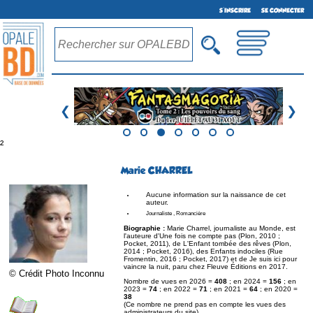
S'INSCRIRE
SE CONNECTER
❮
❯
²
Marie CHARREL
Aucune information sur la naissance de cet
auteur.
Journaliste , Romancière
Biographie :
Marie Charrel, journaliste au Monde, est
l'auteure d'Une fois ne compte pas (Plon, 2010 ;
Pocket, 2011), de L'Enfant tombée des rêves (Plon,
2014 ; Pocket, 2016), des Enfants indociles (Rue
Fromentin, 2016 ; Pocket, 2017) et de Je suis ici pour
vaincre la nuit, paru chez Fleuve Éditions en 2017.
© Crédit Photo Inconnu
Nombre de vues en 2026 =
408
; en 2024 =
156
; en
2023 =
74
; en 2022 =
71
; en 2021 =
64
; en 2020 =
38
(Ce nombre ne prend pas en compte les vues des
administrateurs du site)