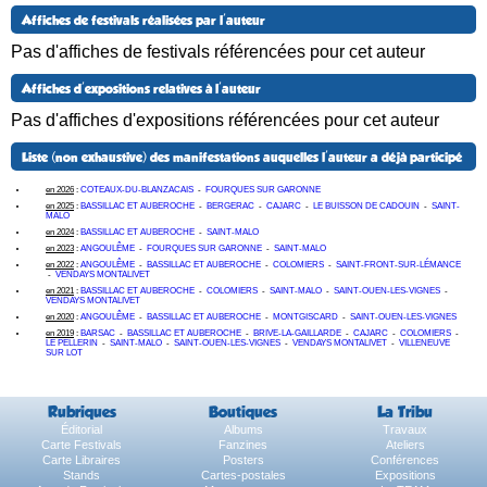
Affiches de festivals réalisées par l'auteur
Pas d'affiches de festivals référencées pour cet auteur
Affiches d'expositions relatives à l'auteur
Pas d'affiches d'expositions référencées pour cet auteur
Liste (non exhaustive) des manifestations auquelles l'auteur a déjà participé
en 2026
:
COTEAUX-DU-BLANZACAIS
-
FOURQUES SUR GARONNE
en 2025
:
BASSILLAC ET AUBEROCHE
-
BERGERAC
-
CAJARC
-
LE BUISSON DE CADOUIN
-
SAINT-
MALO
en 2024
:
BASSILLAC ET AUBEROCHE
-
SAINT-MALO
en 2023
:
ANGOULÊME
-
FOURQUES SUR GARONNE
-
SAINT-MALO
en 2022
:
ANGOULÊME
-
BASSILLAC ET AUBEROCHE
-
COLOMIERS
-
SAINT-FRONT-SUR-LÉMANCE
-
VENDAYS MONTALIVET
en 2021
:
BASSILLAC ET AUBEROCHE
-
COLOMIERS
-
SAINT-MALO
-
SAINT-OUEN-LES-VIGNES
-
VENDAYS MONTALIVET
en 2020
:
ANGOULÊME
-
BASSILLAC ET AUBEROCHE
-
MONTGISCARD
-
SAINT-OUEN-LES-VIGNES
en 2019
:
BARSAC
-
BASSILLAC ET AUBEROCHE
-
BRIVE-LA-GAILLARDE
-
CAJARC
-
COLOMIERS
-
LE PELLERIN
-
SAINT-MALO
-
SAINT-OUEN-LES-VIGNES
-
VENDAYS MONTALIVET
-
VILLENEUVE
SUR LOT
Rubriques
Boutiques
La Tribu
Éditorial
Albums
Travaux
Carte Festivals
Fanzines
Ateliers
Carte Libraires
Posters
Conférences
Stands
Cartes-postales
Expositions