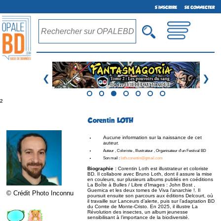
S'INSCRIRE
SE CONNECTER
❮
❯
²
Corentin LOTH
Aucune information sur la naissance de cet
auteur.
Auteur , Coloriste , Illustrateur , Organisateur d'un Festival BD
Son mail :
loth.corentin@gmail.com
Biographie :
Corentin Loth est illustrateur et coloriste
BD. Il collabore avec Bruno Loth, dont il assure la mise
en couleurs, sur plusieurs albums publiés en coéditions
La Boîte à Bulles / Libre d’Images : John Bost ,
Guernica et les deux tomes de Viva l’anarchie !. Il
© Crédit Photo Inconnu
poursuit ensuite son parcours aux éditions Delcourt, où
il travaille sur Lanceurs d’alerte, puis sur l’adaptation BD
du Comte de Monte-Cristo. En 2025, il illustre La
Révolution des insectes, un album jeunesse
sensibilisant à l’importance de la biodiversité.