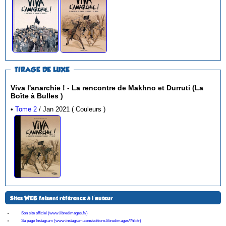
TIRAGE DE LUXE
Viva l'anarchie ! - La rencontre de Makhno et Durruti (La
Boîte à Bulles )
•
Tome 2
/ Jan 2021 ( Couleurs )
Sites WEB faisant référence à l'auteur
Son site officiel (www.libredimages.fr/)
Sa page Instagram (www.instagram.com/editions.libredimages/?hl=fr)