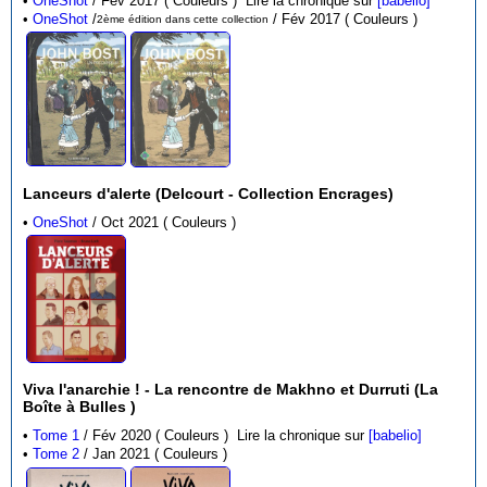
•
OneShot
/ Fév 2017 ( Couleurs )
Lire la chronique sur
[babelio]
•
OneShot
/
/ Fév 2017 ( Couleurs )
2ème édition dans cette collection
Lanceurs d'alerte (Delcourt - Collection Encrages)
•
OneShot
/ Oct 2021 ( Couleurs )
Viva l'anarchie ! - La rencontre de Makhno et Durruti (La
Boîte à Bulles )
•
Tome 1
/ Fév 2020 ( Couleurs )
Lire la chronique sur
[babelio]
•
Tome 2
/ Jan 2021 ( Couleurs )