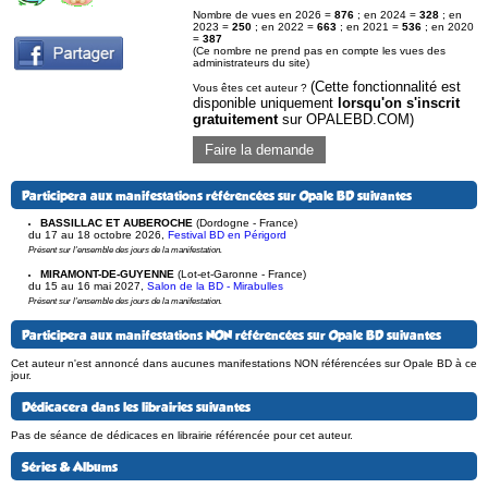
Nombre de vues en 2026 =
876
; en 2024 =
328
; en
2023 =
250
; en 2022 =
663
; en 2021 =
536
; en 2020
=
387
(Ce nombre ne prend pas en compte les vues des
administrateurs du site)
(Cette fonctionnalité est
Vous êtes cet auteur ?
disponible uniquement
lorsqu'on s'inscrit
gratuitement
sur OPALEBD.COM)
Faire la demande
Participera aux manifestations référencées sur Opale BD suivantes
BASSILLAC ET AUBEROCHE
(Dordogne - France)
du 17 au 18 octobre 2026
,
Festival BD en Périgord
Présent sur l'ensemble des jours de la manifestation.
MIRAMONT-DE-GUYENNE
(Lot-et-Garonne - France)
du 15 au 16 mai 2027
,
Salon de la BD - Mirabulles
Présent sur l'ensemble des jours de la manifestation.
Participera aux manifestations NON référencées sur Opale BD suivantes
Cet auteur n'est annoncé dans aucunes manifestations NON référencées sur Opale BD à ce
jour.
Dédicacera dans les librairies suivantes
Pas de séance de dédicaces en librairie référencée pour cet auteur.
Séries & Albums