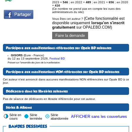
2023 =
546
; en 2022 =
489
; en 2021 =
656
; en 2020
=
416
(Ce nombre ne prend pas en compte les vues des
administrateurs du site)
(Cette fonctionnalité est
Vous êtes cet auteur ?
disponible uniquement
lorsqu'on s'inscrit
gratuitement
sur OPALEBD.COM)
Faire la demande
Participera aux manifestations référencées sur Opale BD suivantes
GISORS
(Eure - France)
du 12 au 13 septembre 2026
,
Festival BD
Présent sur l'ensemble des jours de la manifestation.
Participera aux manifestations NON référencées sur Opale BD suivantes
Cet auteur n'est annoncé dans aucunes manifestations NON référencées sur Opale BD à ce
jour.
Dédicacera dans les librairies suivantes
Pas de séance de dédicaces en librairie référencée pour cet auteur.
Séries & Albums
Série en
Série
Série
AFFICHER sans les couvertures
cours
terminée
abandonnée
BANDES DESSINÉES