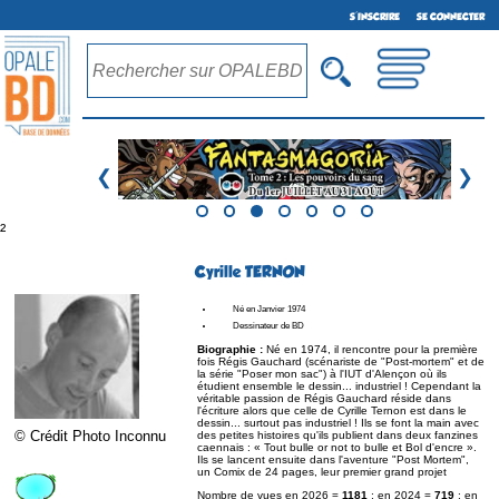
S'INSCRIRE
SE CONNECTER
❮
❯
²
Cyrille TERNON
Né en Janvier 1974
Dessinateur de BD
Biographie :
Né en 1974, il rencontre pour la première
fois Régis Gauchard (scénariste de "Post-mortem" et de
la série "Poser mon sac") à l'IUT d'Alençon où ils
étudient ensemble le dessin... industriel ! Cependant la
véritable passion de Régis Gauchard réside dans
l'écriture alors que celle de Cyrille Ternon est dans le
dessin... surtout pas industriel ! Ils se font la main avec
© Crédit Photo Inconnu
des petites histoires qu'ils publient dans deux fanzines
caennais : « Tout bulle or not to bulle et Bol d'encre ».
Ils se lancent ensuite dans l'aventure "Post Mortem",
un Comix de 24 pages, leur premier grand projet
Nombre de vues en 2026 =
1181
; en 2024 =
719
; en