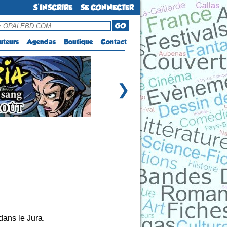
S'INSCRIRE
SE CONNECTER
GO
uteurs
Agendas
Boutique
Contact
❯
dans le Jura.