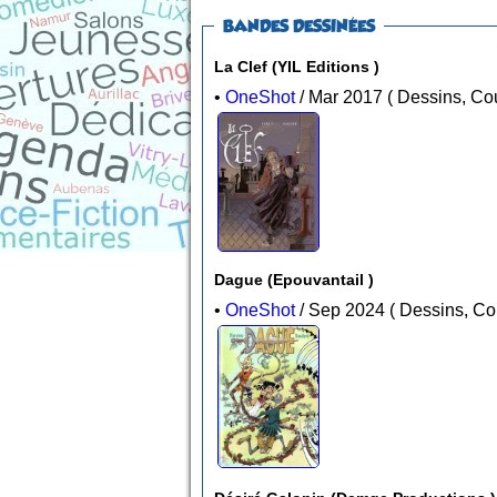
BANDES DESSINÉES
La Clef (YIL Editions )
•
OneShot
/ Mar 2017 ( Dess
Dague (Epouvantail )
•
OneShot