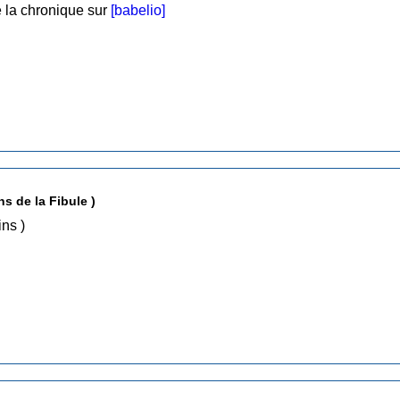
 la chronique sur
[babelio]
s de la Fibule )
ssins )