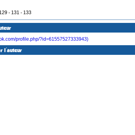
• En 2010 : Publication dans les N° 129 - 131 - 133
uteur
k.com/profile.php/?id=61557527333943)
r l'auteur