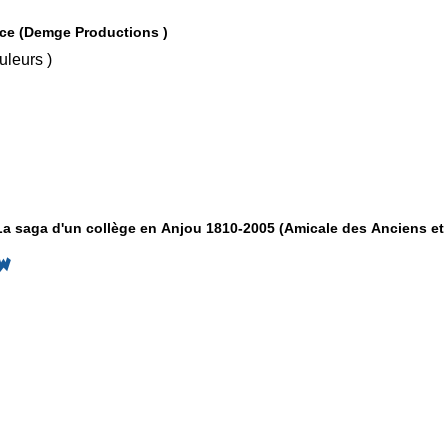
ace (Demge Productions )
, Couleurs )
La saga d'un collège en Anjou 1810-2005 (Amicale des Anciens et
W