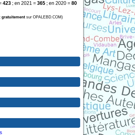
 =
423
; en 2021 =
365
; en 2020 =
80
t gratuitement
sur OPALEBD.COM)
s