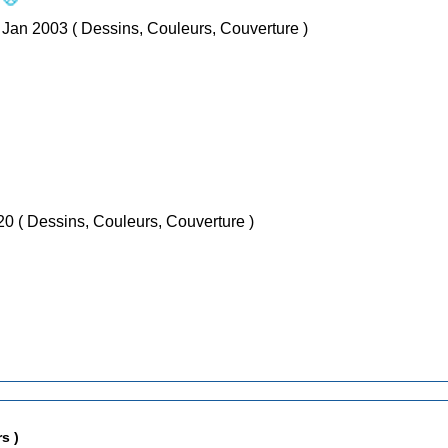
)
/ Jan 2003 ( Dessins, Couleurs, Couverture )
/ Nov 2020 ( Dessins, Couleurs, Couverture )
Crobards du soir (Edité par les auteurs )