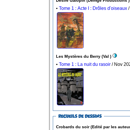
Désiré Galopin (Demge Productions 
•
Tome 1 : Acte I : Drôles d'oiseaux
Les Mystères du Berry (Val )
•
Tome 1 : La nuit du rasoir
RECUEILS DE DESSINS