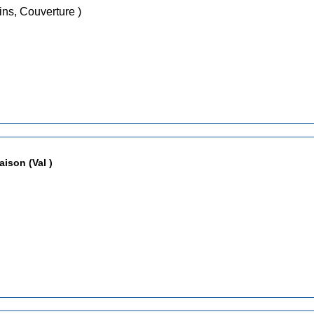
s, Dessins, Couverture )
aison (Val )