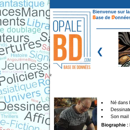
Bienvenue sur la
B
D
ase de
onnées
❮
²
Né dans 
Dessinat
Son mail
Biographie :