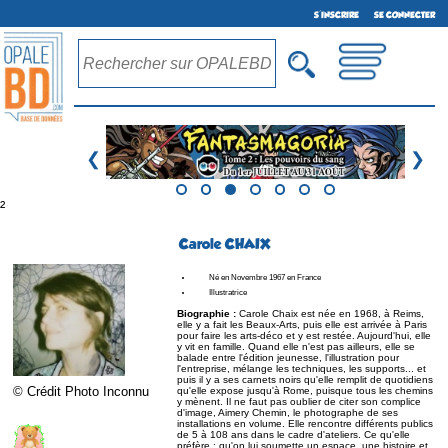
S'INSCRIRE
SE CONNECTER
❮
❯
²
Carole CHAIX
Né en Novembre 1967 en France
Illustratrice
Biographie :
Carole Chaix est née en 1968, à Reims,
elle y a fait les Beaux-Arts, puis elle est arrivée à Paris
pour faire les arts-déco et y est restée. Aujourd'hui, elle
y vit en famille. Quand elle n'est pas ailleurs, elle se
balade entre l'édition jeunesse, l'illustration pour
l'entreprise, mélange les techniques, les supports... et
puis il y a ses carnets noirs qu'elle remplit de quotidiens
© Crédit Photo Inconnu
qu'elle expose jusqu'à Rome, puisque tous les chemins
y mènent. Il ne faut pas oublier de citer son complice
d'image, Aimery Chemin, le photographe de ses
installations en volume. Elle rencontre différents publics
de 5 à 108 ans dans le cadre d'ateliers. Ce qu'elle
préfère : qu'on lui soumette un espace, une histoire et