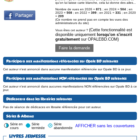
qu'on lui laisse carte blanche, cela lui donne des ailes...
Nombre de vues en 2026 =
871
; en 2024 =
504
; en
2023 =
508
; en 2022 =
399
; en 2021 =
331
; en 2020
=
209
(Ce nombre ne prend pas en compte les vues des
administrateurs du site)
(Cette fonctionnalité est
Vous êtes cet auteur ?
disponible uniquement
lorsqu'on s'inscrit
gratuitement
sur OPALEBD.COM)
Faire la demande
Participera aux manifestations référencées sur Opale BD suivantes
Cet auteur n'est annoncé dans aucune manifestation référencée sur Opale BD à ce jour.
Participera aux manifestations NON référencées sur Opale BD suivantes
Cet auteur n'est annoncé dans aucunes manifestations NON référencées sur Opale BD à ce
jour.
Dédicacera dans les librairies suivantes
Pas de séance de dédicaces en librairie référencée pour cet auteur.
Séries & Albums
Série en
Série
Série
AFFICHER sans les couvertures
cours
terminée
abandonnée
LIVRES JEUNESSE