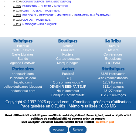
en 2026
:
DOLUS D´OLÉRON (SUR L´ÎLE D´OLÉRON)
en 2025
:
BEAUGENCY
-
CLAIRAC
-
MONTREUIL
en 2024
:
CAEN
-
JUSSAC
-
MONTREUIL
en 2023
:
BORDEAUX
-
GRATELOUP
-
MONTREUIL
-
SAINT-GERMAIN-LÈS-ARPAJON
en 2021
:
CLAIRAC
-
MONTREUIL
en 2019
:
MANOSQUE et FORCALQUIER
Rubriques
Boutiques
La Tribu
Éditorial
Albums
Travaux
Carte Festivals
Fanzines
Ateliers
Carte Libraires
Posters
Conférences
Stands
Cartes-postales
Expositions
Agenda Festivals
Marque-pages
La TEAM
Partenaires
Autres
Statistiques
sceneario.com
Publicité
6135 internautes
la-ribambulle.com
FAQ
4323 manifestations
babelio.com
Qui sommes-nous ?
1259 librairies
belles-dedicaces.blogspot
DEVENIR BIENFAITEUR
81314 auteurs
bedetheque.com
Nous contacter
43127 series
Politique Confidentialité
112382 ouvrages
Copyright © 1997-2026 opalebd.com -
Conditions générales d'utilisation
Page générée en 0.7148s | Mémoire utilisée : 6.85 MB
Nous utilisons des cookies pour améliorer votre expérience. En acceptant, vous acceptez notre
politique de confidentialité et pourrez créer un compte.
Sans accepter, certaines fonctionnalités seront limitées.
En savoir plus
.
Accepter
Refuser