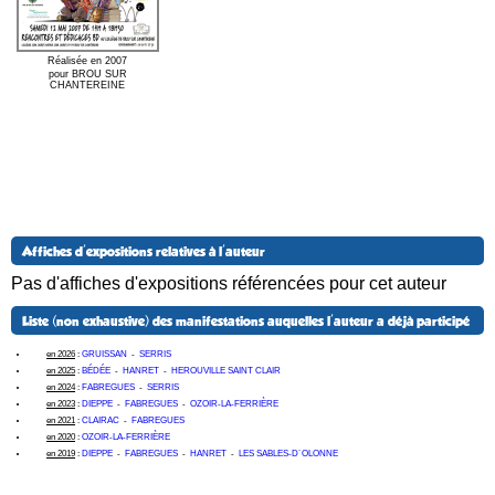
Réalisée en 2007
pour BROU SUR
CHANTEREINE
Affiches d'expositions relatives à l'auteur
Pas d'affiches d'expositions référencées pour cet auteur
Liste (non exhaustive) des manifestations auquelles l'auteur a déjà participé
en 2026
:
GRUISSAN
-
SERRIS
en 2025
:
BÉDÉE
-
HANRET
-
HEROUVILLE SAINT CLAIR
en 2024
:
FABREGUES
-
SERRIS
en 2023
:
DIEPPE
-
FABREGUES
-
OZOIR-LA-FERRIÈRE
en 2021
:
CLAIRAC
-
FABREGUES
en 2020
:
OZOIR-LA-FERRIÈRE
en 2019
:
DIEPPE
-
FABREGUES
-
HANRET
-
LES SABLES-D´OLONNE