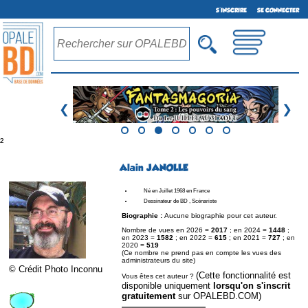
S'INSCRIRE
SE CONNECTER
❮
❯
²
Alain JANOLLE
Né en Juillet 1968 en France
Dessinateur de BD , Scénariste
Biographie :
Aucune biographie pour cet auteur.
Nombre de vues en 2026 =
2017
; en 2024 =
1448
;
en 2023 =
1582
; en 2022 =
615
; en 2021 =
727
; en
2020 =
519
(Ce nombre ne prend pas en compte les vues des
administrateurs du site)
© Crédit Photo Inconnu
(Cette fonctionnalité est
Vous êtes cet auteur ?
disponible uniquement
lorsqu'on s'inscrit
gratuitement
sur OPALEBD.COM)