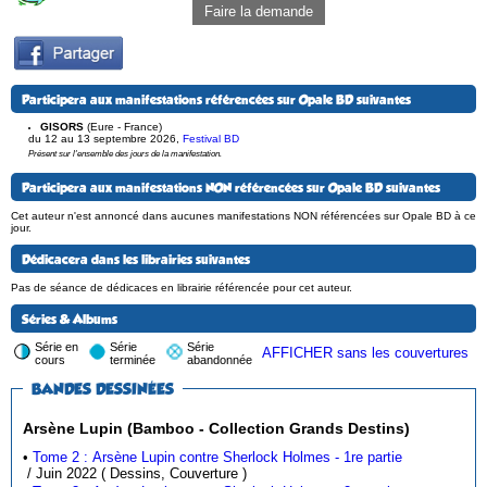
Faire la demande
Participera aux manifestations référencées sur Opale BD suivantes
GISORS
(Eure - France)
du 12 au 13 septembre 2026
,
Festival BD
Présent sur l'ensemble des jours de la manifestation.
Participera aux manifestations NON référencées sur Opale BD suivantes
Cet auteur n'est annoncé dans aucunes manifestations NON référencées sur Opale BD à ce
jour.
Dédicacera dans les librairies suivantes
Pas de séance de dédicaces en librairie référencée pour cet auteur.
Séries & Albums
Série en
Série
Série
AFFICHER sans les couvertures
cours
terminée
abandonnée
BANDES DESSINÉES
Arsène Lupin (Bamboo - Collection Grands Destins)
•
Tome 2 : Arsène Lupin contre Sherlock Holmes - 1re partie
/ Juin 2022 ( Dessins, Couverture )