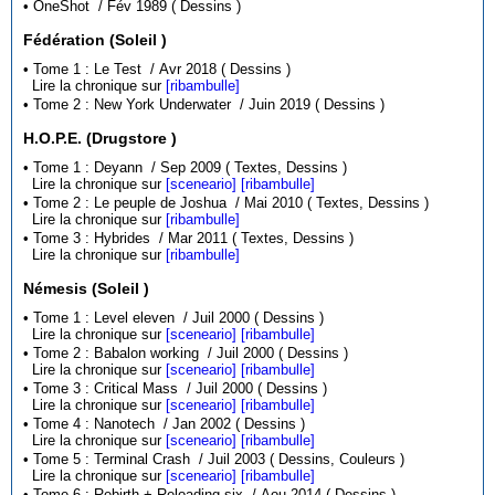
• OneShot / Fév 1989 ( Dessins )
Fédération (Soleil )
• Tome 1 : Le Test / Avr 2018 ( Dessins )
Lire la chronique sur
[ribambulle]
• Tome 2 : New York Underwater / Juin 2019 ( Dessins )
H.O.P.E. (Drugstore )
• Tome 1 : Deyann / Sep 2009 ( Textes, Dessins )
Lire la chronique sur
[sceneario]
[ribambulle]
• Tome 2 : Le peuple de Joshua / Mai 2010 ( Textes, Dessins )
Lire la chronique sur
[ribambulle]
• Tome 3 : Hybrides / Mar 2011 ( Textes, Dessins )
Lire la chronique sur
[ribambulle]
Némesis (Soleil )
• Tome 1 : Level eleven / Juil 2000 ( Dessins )
Lire la chronique sur
[sceneario]
[ribambulle]
• Tome 2 : Babalon working / Juil 2000 ( Dessins )
Lire la chronique sur
[sceneario]
[ribambulle]
• Tome 3 : Critical Mass / Juil 2000 ( Dessins )
Lire la chronique sur
[sceneario]
[ribambulle]
• Tome 4 : Nanotech / Jan 2002 ( Dessins )
Lire la chronique sur
[sceneario]
[ribambulle]
• Tome 5 : Terminal Crash / Juil 2003 ( Dessins, Couleurs )
Lire la chronique sur
[sceneario]
[ribambulle]
• Tome 6 : Rebirth + Reloading six / Aou 2014 ( Dessins )