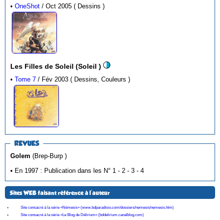
•
OneShot
/ Oct 2005 ( Dessins )
Les Filles de Soleil (Soleil )
•
Tome 7
/ Fév 2003 ( Dessins, Couleurs )
REVUES
Golem
(Brep-Burp )
• En 1997 : Publication dans les N° 1 - 2 - 3 - 4
Sites WEB faisant référence à l'auteur
Site consacré à la série «Némesis» (www.bdparadisio.com/dossiers/nemesis/nemesis.htm)
Site consacré à la série «Le Blog de Délirium» (bddelirium.canalblog.com)