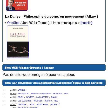
La Danse - Philosophie du corps en mouvement (Allary )
•
OneShot
/ Jan 2024 ( Textes )
Lire la chronique sur
[babelio]
Sites WEB faisant référence à l'auteur
Pas de site web enregistré pour cet auteur.
Liste (non exhaustive) des manifestations auquelles l'auteur a déjà participé
en 2026
:
VANNES
en 2025
:
BESANÇON
-
BRIVE-LA-GAILLARDE
-
MORGES
-
PAU
en 2023
:
BRON
-
GENÈVE
-
LA CLAYETTE
-
NANCY
en 2022
:
LES MARCHES
-
MORGES
-
NANCY
-
PAU
en 2021
:
COLMAR
-
CREIL
-
MONTREUIL
-
MORGES