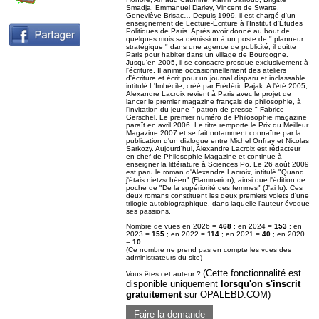
Smadja, Emmanuel Darley, Vincent de Swarte,
Geneviève Brisac… Depuis 1999, il est chargé d'un
enseignement de Lecture-Écriture à l'Institut d'Études
Politiques de Paris. Après avoir donné au bout de
quelques mois sa démission à un poste de " planneur
stratégique " dans une agence de publicité, il quitte
Paris pour habiter dans un village de Bourgogne.
Jusqu'en 2005, il se consacre presque exclusivement à
l'écriture. Il anime occasionnellement des ateliers
d'écriture et écrit pour un journal disparu et inclassable
intitulé L'Imbécile, créé par Frédéric Pajak. A l'été 2005,
Alexandre Lacroix revient à Paris avec le projet de
lancer le premier magazine français de philosophie, à
l'invitation du jeune " patron de presse " Fabrice
Gerschel. Le premier numéro de Philosophie magazine
paraît en avril 2006. Le titre remporte le Prix du Meilleur
Magazine 2007 et se fait notamment connaître par la
publication d'un dialogue entre Michel Onfray et Nicolas
Sarkozy. Aujourd'hui, Alexandre Lacroix est rédacteur
en chef de Philosophie Magazine et continue à
enseigner la littérature à Sciences Po. Le 26 août 2009
est paru le roman d'Alexandre Lacroix, intitulé "Quand
j'étais nietzschéen" (Flammarion), ainsi que l'édition de
poche de "De la supériorité des femmes" (J'ai lu). Ces
deux romans constituent les deux premiers volets d'une
trilogie autobiographique, dans laquelle l'auteur évoque
ses passions.
Nombre de vues en 2026 =
468
; en 2024 =
153
; en
2023 =
155
; en 2022 =
114
; en 2021 =
40
; en 2020
=
10
(Ce nombre ne prend pas en compte les vues des
administrateurs du site)
(Cette fonctionnalité est
Vous êtes cet auteur ?
disponible uniquement
lorsqu'on s'inscrit
gratuitement
sur OPALEBD.COM)
Faire la demande