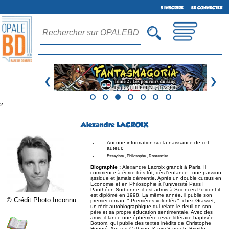
S'INSCRIRE
SE CONNECTER
❮
❯
²
Alexandre LACROIX
Aucune information sur la naissance de cet
auteur.
Essayiste , Philosophe , Romancier
Biographie :
Alexandre Lacroix grandit à Paris. Il
commence à écrire très tôt, dès l'enfance - une passion
assidue et jamais démentie. Après un double cursus en
Économie et en Philosophie à l'université Paris I
Panthéon-Sorbonne, il est admis à Sciences-Po dont il
est diplômé en 1998. La même année, il publie son
© Crédit Photo Inconnu
premier roman, " Premières volontés ", chez Grasset,
un récit autobiographique qui relate le deuil de son
père et sa propre éducation sentimentale. Avec des
amis, il lance une éphémère revue littéraire baptisée
Bottom, qui publie des textes inédits de Christophe
Honoré, Arnaud Cathrine, Karim Sarroub, Brigitte