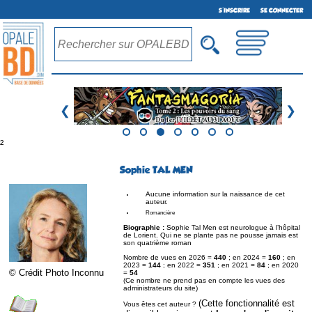
S'INSCRIRE
SE CONNECTER
❮
❯
²
Sophie TAL MEN
Aucune information sur la naissance de cet
auteur.
Romancière
Biographie :
Sophie Tal Men est neurologue à l’hôpital
de Lorient. Qui ne se plante pas ne pousse jamais est
son quatrième roman
Nombre de vues en 2026 =
440
; en 2024 =
160
; en
2023 =
144
; en 2022 =
351
; en 2021 =
84
; en 2020
© Crédit Photo Inconnu
=
54
(Ce nombre ne prend pas en compte les vues des
administrateurs du site)
(Cette fonctionnalité est
Vous êtes cet auteur ?