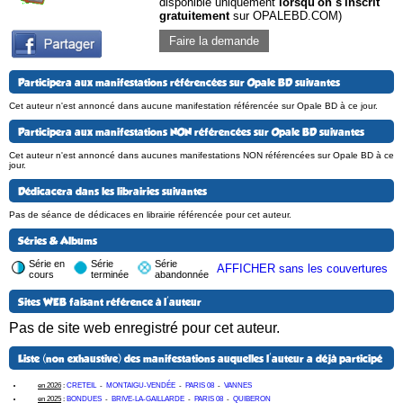
disponible uniquement
lorsqu'on s'inscrit
gratuitement
sur OPALEBD.COM)
Faire la demande
Participera aux manifestations référencées sur Opale BD suivantes
Cet auteur n'est annoncé dans aucune manifestation référencée sur Opale BD à ce jour.
Participera aux manifestations NON référencées sur Opale BD suivantes
Cet auteur n'est annoncé dans aucunes manifestations NON référencées sur Opale BD à ce
jour.
Dédicacera dans les librairies suivantes
Pas de séance de dédicaces en librairie référencée pour cet auteur.
Séries & Albums
Série en
Série
Série
AFFICHER sans les couvertures
cours
terminée
abandonnée
Sites WEB faisant référence à l'auteur
Pas de site web enregistré pour cet auteur.
Liste (non exhaustive) des manifestations auquelles l'auteur a déjà participé
en 2026
:
CRETEIL
-
MONTAIGU-VENDÉE
-
PARIS 08
-
VANNES
en 2025
:
BONDUES
-
BRIVE-LA-GAILLARDE
-
PARIS 08
-
QUIBERON