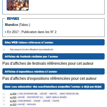
REVUES
Blandice
(Tabou )
• En 2017 : Publication dans les N° 2
Sites WEB faisant référence à l'auteur
Site consacré à la série «Blandice» (www.blandice.fr)
Affiches de festivals réalisées par l'auteur
Pas d'affiches de festivals référencées pour cet auteur
Affiches d'expositions relatives à l'auteur
Pas d'affiches d'expositions référencées pour cet auteur
Liste (non exhaustive) des manifestations auquelles l'auteur a déjà participé
en 2026
:
L´ISLE JOURDAIN (86)
-
LIGUGÉ
-
MARTEL
-
SAINT-DENIS-EN-VAL
en 2025
:
LIGUGÉ
-
ROCHEFORT (Fr)
-
SAINT-JEAN-D´ANGÉLY
en 2024
:
CONCARNEAU
-
DISSAY
-
LIGUGÉ
-
TOURS
en 2023
:
LIGUGÉ
-
MOULINS