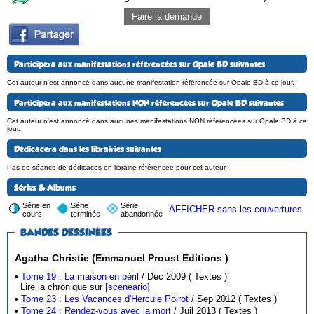
Faire la demande
Participera aux manifestations référencées sur Opale BD suivantes
Cet auteur n'est annoncé dans aucune manifestation référencée sur Opale BD à ce jour.
Participera aux manifestations NON référencées sur Opale BD suivantes
Cet auteur n'est annoncé dans aucunes manifestations NON référencées sur Opale BD à ce
jour.
Dédicacera dans les librairies suivantes
Pas de séance de dédicaces en librairie référencée pour cet auteur.
Séries & Albums
Série en
Série
Série
AFFICHER sans les couvertures
cours
terminée
abandonnée
BANDES DESSINÉES
Agatha Christie (Emmanuel Proust Editions )
•
Tome 19 : La maison en péril
/ Déc 2009 ( Textes )
Lire la chronique sur
[sceneario]
•
Tome 23 : Les Vacances d'Hercule Poirot
/ Sep 2012 ( Textes )
•
Tome 24 : Rendez-vous avec la mort
/ Juil 2013 ( Textes )