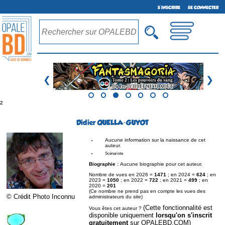
S'INSCRIRE
SE CONNECTER
❮
❯
²
Didier QUELLA-GUYOT
Aucune information sur la naissance de cet
auteur.
Scénariste
Biographie :
Aucune biographie pour cet auteur.
Nombre de vues en 2026 =
1471
; en 2024 =
624
; en
2023 =
1050
; en 2022 =
722
; en 2021 =
499
; en
2020 =
201
(Ce nombre ne prend pas en compte les vues des
© Crédit Photo Inconnu
administrateurs du site)
(Cette fonctionnalité est
Vous êtes cet auteur ?
disponible uniquement
lorsqu'on s'inscrit
gratuitement
sur OPALEBD.COM)