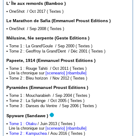
L' Île aux remords (Bamboo )
• OneShot / Oct 2017 ( Textes )
Le Marathon de Safia (Emmanuel Proust Editions )
• OneShot / Sep 2008 ( Textes )
Mélusine, fée serpente (Geste Editions )
• Tome 1 : La Grand'Goule / Sep 2000 ( Textes )
• Tome 2 : Geoffroy la Grand'Dent / Déc 2001 ( Textes )
Papeete, 1914 (Emmanuel Proust Editions )
• Tome 1 : Rouge Tahiti / Oct 2011 ( Textes )
Lire la chronique sur
[sceneario]
[ribambulle]
• Tome 2 : Bleu horizon / Nov 2012 ( Textes )
Pyramides (Emmanuel Proust Editions )
• Tome 1 : Moucharabieh / Sep 2004 ( Textes )
• Tome 2 : La Sphinge / Oct 2005 ( Textes )
• Tome 3 : Danses du Ventre / Sep 2006 ( Textes )
Spyware (Sandawe )
•
Tome 1 : Otaku
/ Juin 2013 ( Textes )
Lire la chronique sur
[sceneario]
[ribambulle]
•
Tome 2 : Kampuchea
/ Aou 2016 ( Textes )