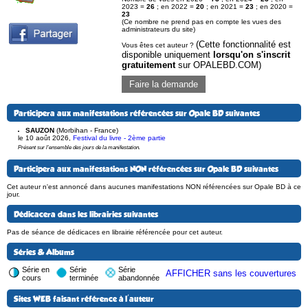
2023 =
26
; en 2022 =
20
; en 2021 =
23
; en 2020 =
23
(Ce nombre ne prend pas en compte les vues des
administrateurs du site)
(Cette fonctionnalité est
Vous êtes cet auteur ?
disponible uniquement
lorsqu'on s'inscrit
gratuitement
sur OPALEBD.COM)
Faire la demande
Participera aux manifestations référencées sur Opale BD suivantes
SAUZON
(Morbihan - France)
le 10 août 2026
,
Festival du livre - 2ème partie
Présent sur l'ensemble des jours de la manifestation.
Participera aux manifestations NON référencées sur Opale BD suivantes
Cet auteur n'est annoncé dans aucunes manifestations NON référencées sur Opale BD à ce
jour.
Dédicacera dans les librairies suivantes
Pas de séance de dédicaces en librairie référencée pour cet auteur.
Séries & Albums
Série en
Série
Série
AFFICHER sans les couvertures
cours
terminée
abandonnée
Sites WEB faisant référence à l'auteur