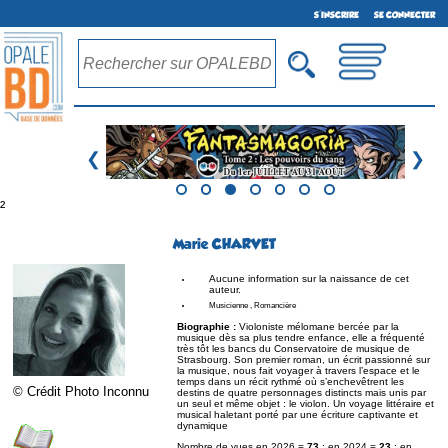
S'INSCRIRE
SE CONNECTER
❮
❯
²
Marie CHARVET
Aucune information sur la naissance de cet
auteur.
Musicienne , Romancière
Biographie :
Violoniste mélomane bercée par la
musique dès sa plus tendre enfance, elle a fréquenté
très tôt les bancs du Conservatoire de musique de
Strasbourg. Son premier roman, un écrit passionné sur
la musique, nous fait voyager à travers l’espace et le
temps dans un récit rythmé où s’enchevêtrent les
© Crédit Photo Inconnu
destins de quatre personnages distincts mais unis par
un seul et même objet : le violon. Un voyage littéraire et
musical haletant porté par une écriture captivante et
dynamique
Nombre de vues en 2026 =
73
; en 2024 =
23
; en