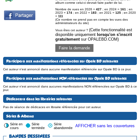
album comme celui-ci devrait faire parler de lui.
Nombre de vues en 2026 =
427
; en 2024 =
161
; en
2023 =
174
; en 2022 =
183
; en 2021 =
125
; en 2020
=
111
(Ce nombre ne prend pas en compte les vues des
administrateurs du site)
(Cette fonctionnalité est
Vous êtes cet auteur ?
disponible uniquement
lorsqu'on s'inscrit
gratuitement
sur OPALEBD.COM)
Faire la demande
Participera aux manifestations référencées sur Opale BD suivantes
Cet auteur n'est annoncé dans aucune manifestation référencée sur Opale BD à ce jour.
Participera aux manifestations NON référencées sur Opale BD suivantes
Cet auteur n'est annoncé dans aucunes manifestations NON référencées sur Opale BD à ce
jour.
Dédicacera dans les librairies suivantes
Pas de séance de dédicaces en librairie référencée pour cet auteur.
Séries & Albums
Série en
Série
Série
AFFICHER sans les couvertures
cours
terminée
abandonnée
BANDES DESSINÉES