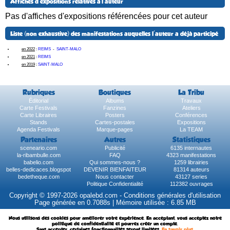
Affiches d'expositions relatives à l'auteur
Pas d'affiches d'expositions référencées pour cet auteur
Liste (non exhaustive) des manifestations auquelles l'auteur a déjà participé
en 2022
:
REIMS
-
SAINT-MALO
en 2021
:
REIMS
en 2019
:
SAINT-MALO
Rubriques
Boutiques
La Tribu
Éditorial
Albums
Travaux
Carte Festivals
Fanzines
Ateliers
Carte Libraires
Posters
Conférences
Stands
Cartes-postales
Expositions
Agenda Festivals
Marque-pages
La TEAM
Partenaires
Autres
Statistiques
sceneario.com
Publicité
6135 internautes
la-ribambulle.com
FAQ
4323 manifestations
babelio.com
Qui sommes-nous ?
1259 librairies
belles-dedicaces.blogspot
DEVENIR BIENFAITEUR
81314 auteurs
bedetheque.com
Nous contacter
43127 series
Politique Confidentialité
112382 ouvrages
Copyright © 1997-2026 opalebd.com -
Conditions générales d'utilisation
Page générée en 0.7088s | Mémoire utilisée : 6.85 MB
Nous utilisons des cookies pour améliorer votre expérience. En acceptant, vous acceptez notre
politique de confidentialité et pourrez créer un compte.
Sans accepter, certaines fonctionnalités seront limitées.
En savoir plus
.