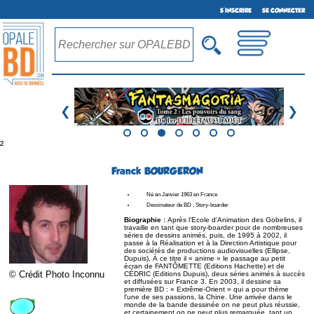
S'INSCRIRE
SE CONNECTER
❮
❯
²
Franck BOURGERON
Né en Janvier 1963 en France
Dessinateur de BD , Story-boarder
Biographie :
Après l'Ecole d'Animation des Gobelins, il
travaille en tant que story-boarder pour de nombreuses
séries de dessins animés, puis, de 1995 à 2002, il
passe à la Réalisation et à la Direction Artistique pour
des sociétés de productions audiovisuelles (Ellipse,
Dupuis). À ce titre il « anime » le passage au petit
écran de FANTÔMETTE (Editions Hachette) et de
© Crédit Photo Inconnu
CÉDRIC (Editions Dupuis), deux séries animés à succès
et diffusées sur France 3. En 2003, il dessine sa
première BD : « Extrême-Orient » qui a pour thème
l'une de ses passions, la Chine. Une arrivée dans le
monde de la bande dessinée on ne peut plus réussie,
et certainement on ne peut plus remarquée, tant un