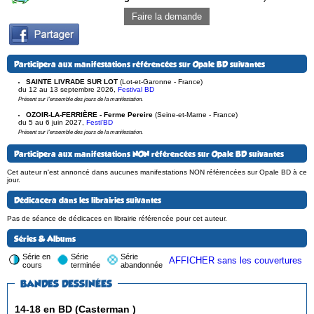
Faire la demande
Participera aux manifestations référencées sur Opale BD suivantes
SAINTE LIVRADE SUR LOT
(Lot-et-Garonne - France)
du 12 au 13 septembre 2026
,
Festival BD
Présent sur l'ensemble des jours de la manifestation.
OZOIR-LA-FERRIÈRE - Ferme Pereire
(Seine-et-Marne - France)
du 5 au 6 juin 2027
,
Festi'BD
Présent sur l'ensemble des jours de la manifestation.
Participera aux manifestations NON référencées sur Opale BD suivantes
Cet auteur n'est annoncé dans aucunes manifestations NON référencées sur Opale BD à ce
jour.
Dédicacera dans les librairies suivantes
Pas de séance de dédicaces en librairie référencée pour cet auteur.
Séries & Albums
Série en
Série
Série
AFFICHER sans les couvertures
cours
terminée
abandonnée
BANDES DESSINÉES
14-18 en BD (Casterman )