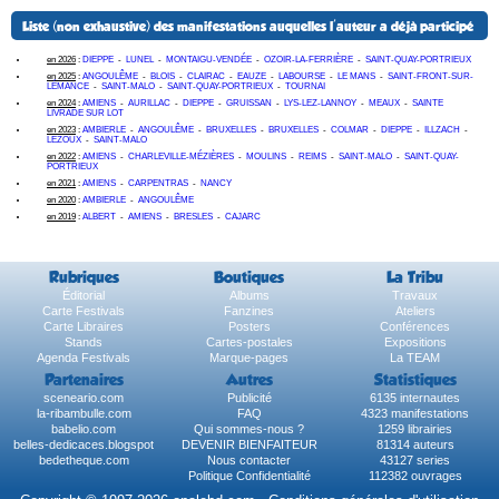
Liste (non exhaustive) des manifestations auquelles l'auteur a déjà participé
en 2026
:
DIEPPE
-
LUNEL
-
MONTAIGU-VENDÉE
-
OZOIR-LA-FERRIÈRE
-
SAINT-QUAY-PORTRIEUX
en 2025
:
ANGOULÊME
-
BLOIS
-
CLAIRAC
-
EAUZE
-
LABOURSE
-
LE MANS
-
SAINT-FRONT-SUR-
LÉMANCE
-
SAINT-MALO
-
SAINT-QUAY-PORTRIEUX
-
TOURNAI
en 2024
:
AMIENS
-
AURILLAC
-
DIEPPE
-
GRUISSAN
-
LYS-LEZ-LANNOY
-
MEAUX
-
SAINTE
LIVRADE SUR LOT
en 2023
:
AMBIERLE
-
ANGOULÊME
-
BRUXELLES
-
BRUXELLES
-
COLMAR
-
DIEPPE
-
ILLZACH
-
LEZOUX
-
SAINT-MALO
en 2022
:
AMIENS
-
CHARLEVILLE-MÉZIÈRES
-
MOULINS
-
REIMS
-
SAINT-MALO
-
SAINT-QUAY-
PORTRIEUX
en 2021
:
AMIENS
-
CARPENTRAS
-
NANCY
en 2020
:
AMBIERLE
-
ANGOULÊME
en 2019
:
ALBERT
-
AMIENS
-
BRESLES
-
CAJARC
Rubriques
Boutiques
La Tribu
Éditorial
Albums
Travaux
Carte Festivals
Fanzines
Ateliers
Carte Libraires
Posters
Conférences
Stands
Cartes-postales
Expositions
Agenda Festivals
Marque-pages
La TEAM
Partenaires
Autres
Statistiques
sceneario.com
Publicité
6135 internautes
la-ribambulle.com
FAQ
4323 manifestations
babelio.com
Qui sommes-nous ?
1259 librairies
belles-dedicaces.blogspot
DEVENIR BIENFAITEUR
81314 auteurs
bedetheque.com
Nous contacter
43127 series
Politique Confidentialité
112382 ouvrages