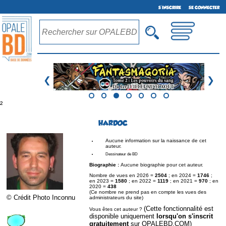
S'INSCRIRE
SE CONNECTER
❮
❯
²
HARDOC
Aucune information sur la naissance de cet
auteur.
Dessinateur de BD
Biographie :
Aucune biographie pour cet auteur.
Nombre de vues en 2026 =
2504
; en 2024 =
1746
;
en 2023 =
1580
; en 2022 =
1119
; en 2021 =
970
; en
2020 =
438
(Ce nombre ne prend pas en compte les vues des
© Crédit Photo Inconnu
administrateurs du site)
(Cette fonctionnalité est
Vous êtes cet auteur ?
disponible uniquement
lorsqu'on s'inscrit
gratuitement
sur OPALEBD.COM)