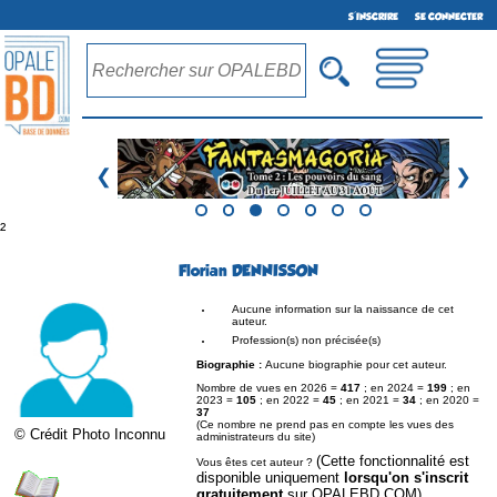
S'INSCRIRE
SE CONNECTER
❮
❯
²
Florian DENNISSON
Aucune information sur la naissance de cet
auteur.
Profession(s) non précisée(s)
Biographie :
Aucune biographie pour cet auteur.
Nombre de vues en 2026 =
417
; en 2024 =
199
; en
2023 =
105
; en 2022 =
45
; en 2021 =
34
; en 2020 =
37
(Ce nombre ne prend pas en compte les vues des
© Crédit Photo Inconnu
administrateurs du site)
(Cette fonctionnalité est
Vous êtes cet auteur ?
disponible uniquement
lorsqu'on s'inscrit
gratuitement
sur OPALEBD.COM)