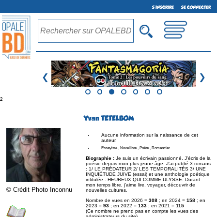
S'INSCRIRE
SE CONNECTER
❮
❯
²
Yvan TETELBOM
Aucune information sur la naissance de cet
auteur.
Essayiste , Novelliste , Poète , Romancier
Biographie :
Je suis un écrivain passionné. J'écris de la
poésie depuis mon plus jeune âge. J'ai publié 3 romans
: 1/ LE PRÉDATEUR 2/ LES TEMPORALITÉS 3/ UNE
INQUIÉTUDE JUIVE (essai) et une anthologie poétique
intitulée : HEUREUX QUI COMME ULYSSE. Durant
mon temps libre, j'aime lire, voyager, découvrir de
© Crédit Photo Inconnu
nouvelles cultures.
Nombre de vues en 2026 =
308
; en 2024 =
158
; en
2023 =
93
; en 2022 =
133
; en 2021 =
115
(Ce nombre ne prend pas en compte les vues des
administrateurs du site)