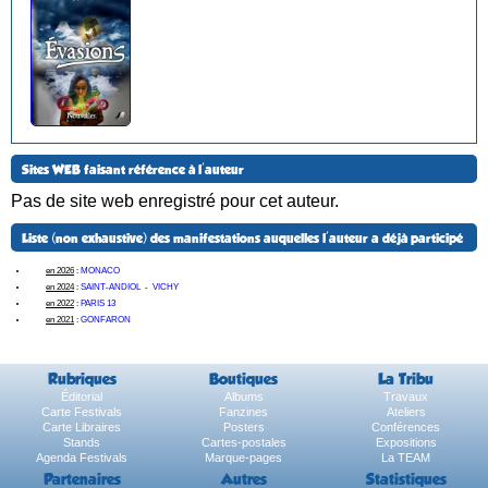
Sites WEB faisant référence à l'auteur
Pas de site web enregistré pour cet auteur.
Liste (non exhaustive) des manifestations auquelles l'auteur a déjà participé
en 2026
:
MONACO
en 2024
:
SAINT-ANDIOL
-
VICHY
en 2022
:
PARIS 13
en 2021
:
GONFARON
Rubriques
Boutiques
La Tribu
Éditorial
Albums
Travaux
Carte Festivals
Fanzines
Ateliers
Carte Libraires
Posters
Conférences
Stands
Cartes-postales
Expositions
Agenda Festivals
Marque-pages
La TEAM
Partenaires
Autres
Statistiques