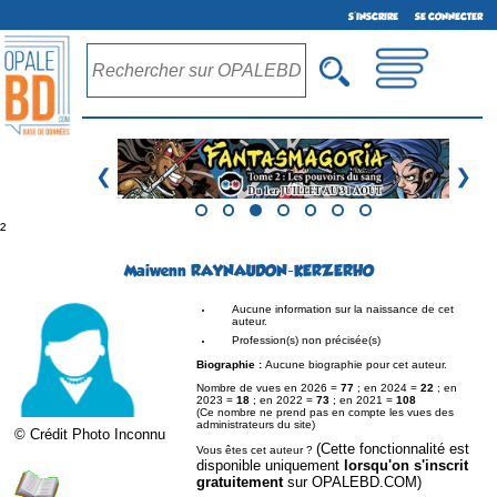
S'INSCRIRE
SE CONNECTER
❮
❯
²
Maiwenn RAYNAUDON-KERZERHO
Aucune information sur la naissance de cet
auteur.
Profession(s) non précisée(s)
Biographie :
Aucune biographie pour cet auteur.
Nombre de vues en 2026 =
77
; en 2024 =
22
; en
2023 =
18
; en 2022 =
73
; en 2021 =
108
(Ce nombre ne prend pas en compte les vues des
administrateurs du site)
© Crédit Photo Inconnu
(Cette fonctionnalité est
Vous êtes cet auteur ?
disponible uniquement
lorsqu'on s'inscrit
gratuitement
sur OPALEBD.COM)