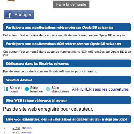
Faire la demande
Participera aux manifestations référencées sur Opale BD suivantes
Cet auteur n'est annoncé dans aucune manifestation référencée sur Opale BD à ce jour.
Participera aux manifestations NON référencées sur Opale BD suivantes
Cet auteur n'est annoncé dans aucunes manifestations NON référencées sur Opale BD à ce
jour.
Dédicacera dans les librairies suivantes
Pas de séance de dédicaces en librairie référencée pour cet auteur.
Séries & Albums
Série en
Série
Série
AFFICHER sans les couvertures
cours
terminée
abandonnée
Sites WEB faisant référence à l'auteur
Pas de site web enregistré pour cet auteur.
Liste (non exhaustive) des manifestations auquelles l'auteur a déjà participé
en 2026
:
VANNES
en 2021
:
VANNES